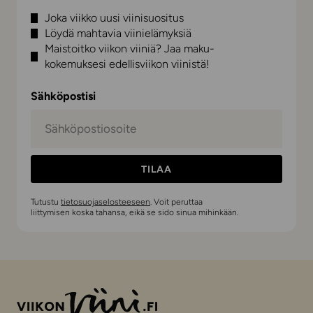
Joka viikko uusi viinisuositus
Löydä mahtavia viinielämyksiä
Maistoitko viikon viiniä? Jaa maku-
kokemuksesi edellisviikon viinistä!
Sähköpostisi
TILAA
Tutustu
tietosuojaselosteeseen
. Voit peruttaa
liittymisen koska tahansa, eikä se sido sinua mihinkään.