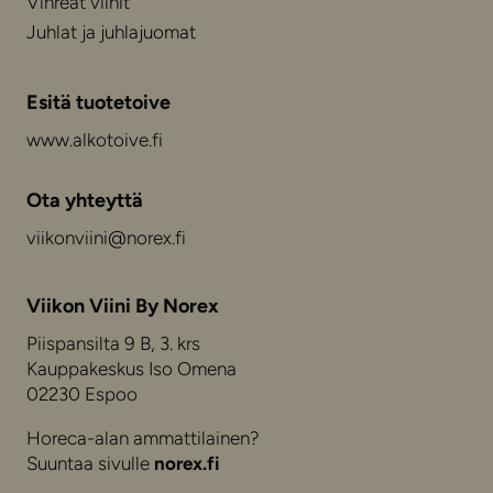
Vihreät viinit
Juhlat ja juhlajuomat
Esitä tuotetoive
www.alkotoive.fi
Ota yhteyttä
viikonviini@norex.fi
Viikon Viini By Norex
Piispansilta 9 B, 3. krs
Kauppakeskus Iso Omena
02230 Espoo
Horeca-alan ammattilainen?
Suuntaa sivulle
norex.fi