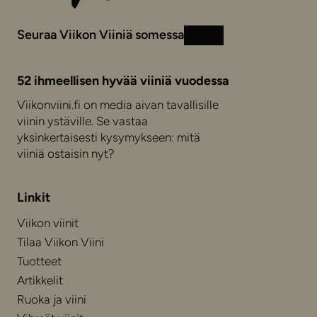
Seuraa Viikon Viiniä somessa
Instagram
Facebook
52 ihmeellisen hyvää viiniä vuodessa
Viikonviini.fi on media aivan tavallisille
viinin ystäville. Se vastaa
yksinkertaisesti kysymykseen: mitä
viiniä ostaisin nyt?
Linkit
Viikon viinit
Tilaa Viikon Viini
Tuotteet
Artikkelit
Ruoka ja viini