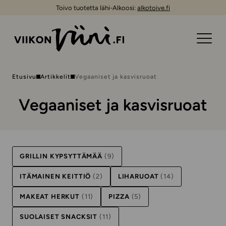
Toivo tuotetta lähi-Alkoosi:
alkotoive.fi
Etusivu
Artikkelit
Vegaaniset ja kasvisruoat
Vegaaniset ja kasvisruoat
GRILLIN KYPSYTTÄMÄÄ
(9)
ITÄMAINEN KEITTIÖ
(2)
LIHARUOAT
(14)
MAKEAT HERKUT
(11)
PIZZA
(5)
SUOLAISET SNACKSIT
(11)