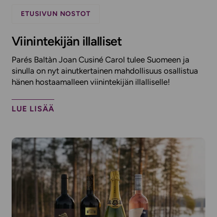
ETUSIVUN NOSTOT
Viinintekijän illalliset
Parés Baltàn Joan Cusiné Carol tulee Suomeen ja
sinulla on nyt ainutkertainen mahdollisuus osallistua
hänen hostaamalleen viinintekijän illalliselle!​
LUE LISÄÄ