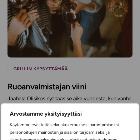
GRILLIN KYPSYTTÄMÄÄ
Ruoanvalmistajan viini
Jaahas! Olisikos nyt taas se aika vuodesta, kun vanha
kaveriporukka kokoontuu viettämään aikaa
yhdessä?...
Arvostamme yksityisyyttäsi
Käytämme evästeitä selauskokemuksesi parantamiseksi,
LUE LISÄÄ
personoitujen mainosten ja sisällön tarjoamiseksi ja
liikenteemme analysoimiseksi. Hyväksyt evästeidemme