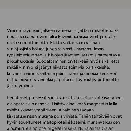
Viini on käymisen jälkeen sameaa. Hiljattain mikrotrendiksi
nousseessa natuviini- eli alkuviinibuumissa viinit jätetään
usein suodattamatta. Mutta valtaosa maailman
viininjuojista haluaa juoda viininsä kirkkaana, ilman
rypäleidenkuorten ja hiivojen jäämien jättämiä samentavia
pikkuhiukkasia. Suodattaminen on tärkeää myös siksi, että
mikäli viiniin olisi jäänyt hiivasta toimivia partikkeleita,
kuivankin viinin sisältämä pieni määrä jäännössokeria voi
riittää hiivalle ravinnoksi ja pullossa käynnistyy ei-toivottu
jälkikäyminen.
Perinteiset prosessit viinin suodattamiseksi ovat sisältäneet
eläinperäisiä ainesosia. Lisätty aine kerää magneetin lailla
minihiukkaset ympärilleen ja näin ne saadaan
kirkastusaineen mukana pois viinistä. Tähän tehtävään ovat
hyvin soveltuneet maitoproteiini kaseiini, munanvalkuaisen
albumiini, eläinproteiini gelatiini sekä nk. kalaliima (kalan