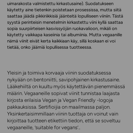
uimarakosta valmistettu kirkastusaine). Suodatukseen
käytetty aine tietenkin poistetaan prosessissa, mutta siitä
saattaa jäädä pikkiriikkisiä jäänteitä lopulliseen viiniin. Tästä
syystä perinteisin menetelmin kirkastettu viini kyllä saattaa
sopia suurpiirteisen kasvissyöjän ruokavalioon, mikäli on
käytetty vaikkapa kaseiinia tai albumiinia. Mutta vegaanille
nämä viinit eivät kerta kaikkiaan käy, sillä koskaan ei voi
tietää, onko jäämiä lopullisessa tuotteessa.
Yleisin ja toimiva korvaaja viinin suodatuksessa
nykyään on bentoniitti, savipohjainen kirkastusaine.
Lääkehiiltä on kuultu myös käytettävän pienemmässä
määrin. Vegaaneille sopivat viinit tunnistaa laajasta
kirjosta erilaisia Vegan ja Vegan Friendly -logoja
pakkauksissa. Sertifioijia on maailmassa paljon.
Yksinkertaisimmillaan viinin tuottaja on voinut vain
kirjoittaa tuotteen etikettiin tiedon, että se soveltuu
vegaaneille, ’suitable for vegans’..