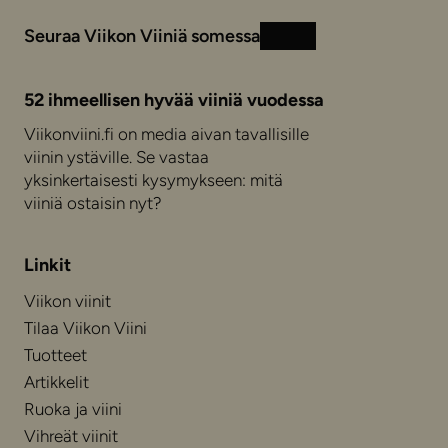
Seuraa Viikon Viiniä somessa
Instagram
Facebook
52 ihmeellisen hyvää viiniä vuodessa
Viikonviini.fi on media aivan tavallisille
viinin ystäville. Se vastaa
yksinkertaisesti kysymykseen: mitä
viiniä ostaisin nyt?
Linkit
Viikon viinit
Tilaa Viikon Viini
Tuotteet
Artikkelit
Ruoka ja viini
Vihreät viinit