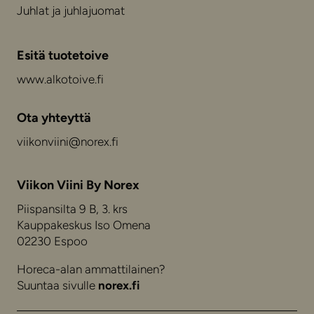
Juhlat ja juhlajuomat
Esitä tuotetoive
www.alkotoive.fi
Ota yhteyttä
viikonviini@norex.fi
Viikon Viini By Norex
Piispansilta 9 B, 3. krs
Kauppakeskus Iso Omena
02230 Espoo
Horeca-alan ammattilainen?
Suuntaa sivulle
norex.fi