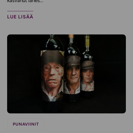
kasvanut lähes...
LUE LISÄÄ
PUNAVIINIT