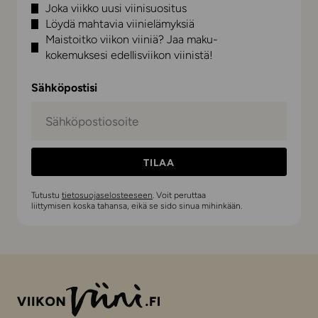
Joka viikko uusi viinisuositus
Löydä mahtavia viinielämyksiä
Maistoitko viikon viiniä? Jaa maku-
kokemuksesi edellisviikon viinistä!
Sähköpostisi
TILAA
Tutustu
tietosuojaselosteeseen
. Voit peruttaa
liittymisen koska tahansa, eikä se sido sinua mihinkään.