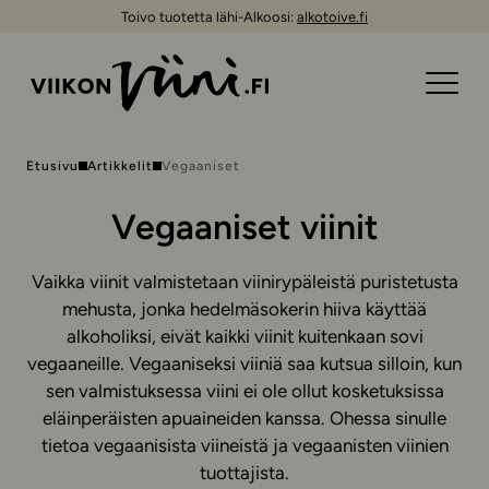
Toivo tuotetta lähi-Alkoosi:
alkotoive.fi
Etusivu
Artikkelit
Vegaaniset
Vegaaniset viinit
Vaikka viinit valmistetaan viinirypäleistä puristetusta
mehusta, jonka hedelmäsokerin hiiva käyttää
alkoholiksi, eivät kaikki viinit kuitenkaan sovi
vegaaneille. Vegaaniseksi viiniä saa kutsua silloin, kun
sen valmistuksessa viini ei ole ollut kosketuksissa
eläinperäisten apuaineiden kanssa. Ohessa sinulle
tietoa vegaanisista viineistä ja vegaanisten viinien
tuottajista.