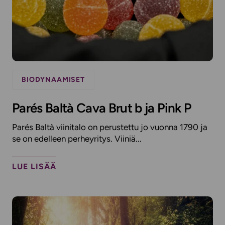
BIODYNAAMISET
Parés Baltà Cava Brut b ja Pink P
Parés Baltà viinitalo on perustettu jo vuonna 1790 ja
se on edelleen perheyritys. Viiniä...
LUE LISÄÄ