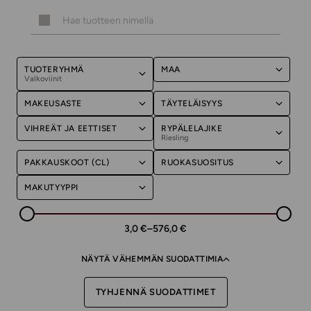
TUOTERYHMÄ
MAA
Valkoviinit
MAKEUSASTE
TÄYTELÄISYYS
VIHREÄT JA EETTISET
RYPÄLELAJIKE
Riesling
PAKKAUSKOOT (CL)
RUOKASUOSITUS
MAKUTYYPPI
3,0 €
–
576,0 €
NÄYTÄ VÄHEMMÄN SUODATTIMIA
TYHJENNÄ SUODATTIMET