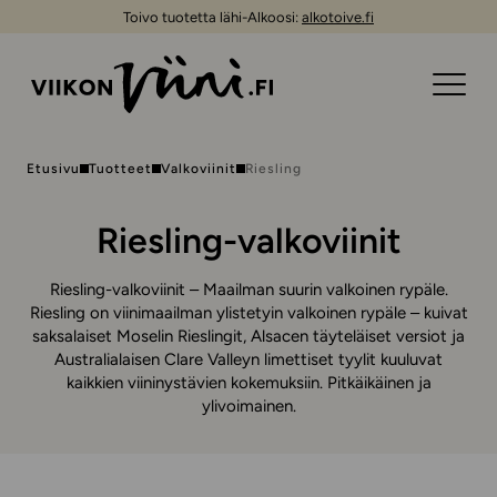
Toivo tuotetta lähi-Alkoosi:
alkotoive.fi
Etusivu
Tuotteet
Valkoviinit
Riesling
Riesling-valkoviinit
Riesling-valkoviinit – Maailman suurin valkoinen rypäle.
Riesling on viinimaailman ylistetyin valkoinen rypäle – kuivat
saksalaiset Moselin Rieslingit, Alsacen täyteläiset versiot ja
Australialaisen Clare Valleyn limettiset tyylit kuuluvat
kaikkien viininystävien kokemuksiin. Pitkäikäinen ja
ylivoimainen.