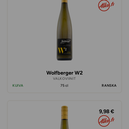
Wolfberger W2
VALKOVIINIT
KUIVA
75 cl
RANSKA
9,98 €