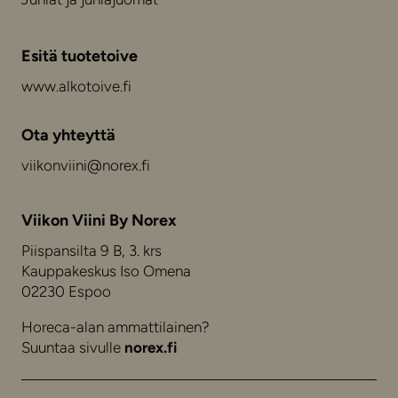
Esitä tuotetoive
www.alkotoive.fi
Ota yhteyttä
viikonviini@norex.fi
Viikon Viini By Norex
Piispansilta 9 B, 3. krs
Kauppakeskus Iso Omena
02230 Espoo
Horeca-alan ammattilainen?
Suuntaa sivulle
norex.fi