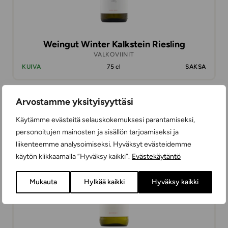
Weingut Winter Kalkstein Riesling
VALKOVIINIT
KUIVA
75 cl
SAKSA
Arvostamme yksityisyyttäsi
18,99 €
Käytämme evästeitä selauskokemuksesi parantamiseksi,
personoitujen mainosten ja sisällön tarjoamiseksi ja
liikenteemme analysoimiseksi. Hyväksyt evästeidemme
käytön klikkaamalla ”Hyväksy kaikki”.
Evästekäytäntö
Mukauta
Hylkää kaikki
Hyväksy kaikki