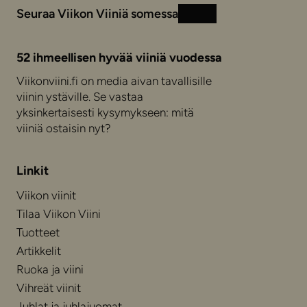
Seuraa Viikon Viiniä somessa
Instagram
Facebook
52 ihmeellisen hyvää viiniä vuodessa
Viikonviini.fi on media aivan tavallisille
viinin ystäville. Se vastaa
yksinkertaisesti kysymykseen: mitä
viiniä ostaisin nyt?
Linkit
Viikon viinit
Tilaa Viikon Viini
Tuotteet
Artikkelit
Ruoka ja viini
Vihreät viinit
Juhlat ja juhlajuomat