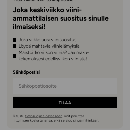
Joka keskiviikko viini-
ammattilaisen suositus sinulle
ilmaiseksi!
Joka viikko uusi viinisuositus
Löydä mahtavia viinielämyksiä
Maistoitko viikon viiniä? Jaa maku-
kokemuksesi edellisviikon viinistä!
Sähköpostisi
TILAA
Tutustu
tietosuojaselosteeseen
. Voit peruttaa
liittymisen koska tahansa, eikä se sido sinua mihinkään.