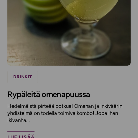
DRINKIT
Rypäleitä omenapuussa
Hedelmäistä pirteää potkua! Omenan ja inkiväärin
yhdistelmä on todella toimiva kombo! Jopa ihan
ikivanha...
LUE LISÄÄ