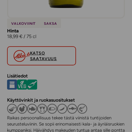
VALKOVIINIT
SAKSA
Hinta
18,99 € / 75 cl
KATSO
SAATAVUUS
Lisätiedot
Käyttövinkit ja ruokasuositukset
Raikas persoonallisuus tekee tästä viinistä tuntijoiden
seurusteluviinin. Se sopii erinomaisesti kala- ja äyriäisruokien
kumppaniksi. Häivähdys makeuden tuntua antaa sille pontta