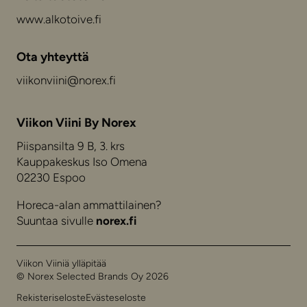
www.alkotoive.fi
Ota yhteyttä
viikonviini@norex.fi
Viikon Viini By Norex
Piispansilta 9 B, 3. krs
Kauppakeskus Iso Omena
02230 Espoo
Horeca-alan ammattilainen?
Suuntaa sivulle
norex.fi
Viikon Viiniä ylläpitää
© Norex Selected Brands Oy 2026
Rekisteriseloste
Evästeseloste