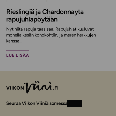
Rieslingiä ja Chardonnayta
rapujuhlapöytään
Nyt niitä rapuja taas saa. Rapujuhlat kuuluvat
monella kesän kohokohtiin, ja meren herkkujen
kanssa...
LUE LISÄÄ
Seuraa Viikon Viiniä somessa
Instagram
Facebook