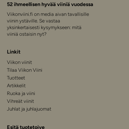
52 ihmeellisen hyvää viiniä vuodessa
Viikonviini.fi on media aivan tavallisille
viinin ystäville. Se vastaa
yksinkertaisesti kysymykseen: mitä
viiniä ostaisin nyt?
Linkit
Viikon viinit
Tilaa Viikon Viini
Tuotteet
Artikkelit
Ruoka ja viini
Vihreät viinit
Juhlat ja juhlajuomat
Esitä tuotetoive