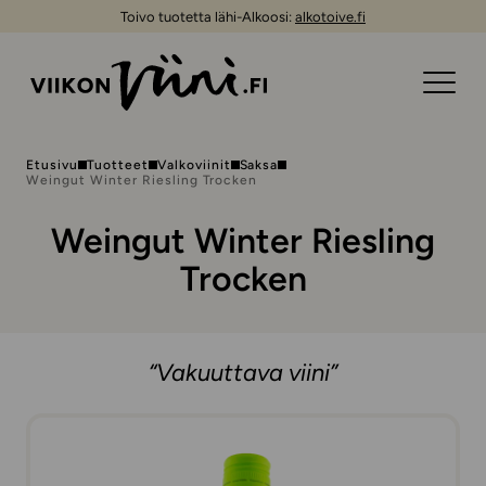
Toivo tuotetta lähi-Alkoosi:
alkotoive.fi
Etusivu
Tuotteet
Valkoviinit
Saksa
Weingut Winter Riesling Trocken
Weingut Winter Riesling
Trocken
“Vakuuttava viini”