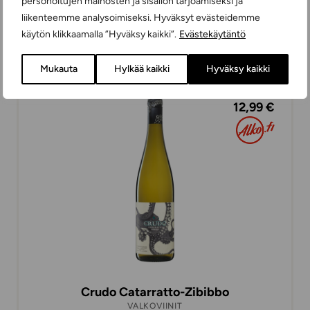
personoitujen mainosten ja sisällön tarjoamiseksi ja
Wolfberger W2
liikenteemme analysoimiseksi. Hyväksyt evästeidemme
VALKOVIINIT
käytön klikkaamalla ”Hyväksy kaikki”.
Evästekäytäntö
KUIVA
75 cl
RANSKA
Mukauta
Hylkää kaikki
Hyväksy kaikki
12,99 €
Crudo Catarratto-Zibibbo
VALKOVIINIT