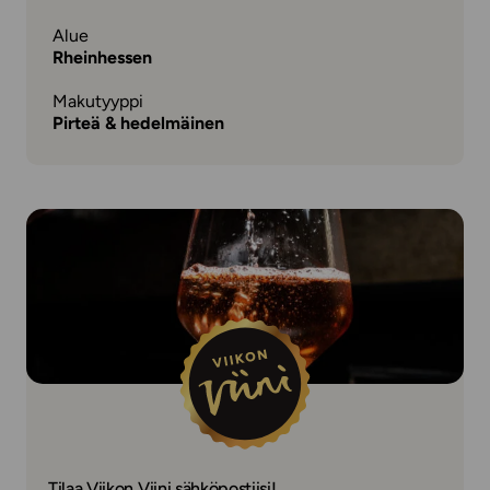
Alue
Rheinhessen
Makutyyppi
Pirteä & hedelmäinen
Tilaa Viikon Viini sähköpostiisi!