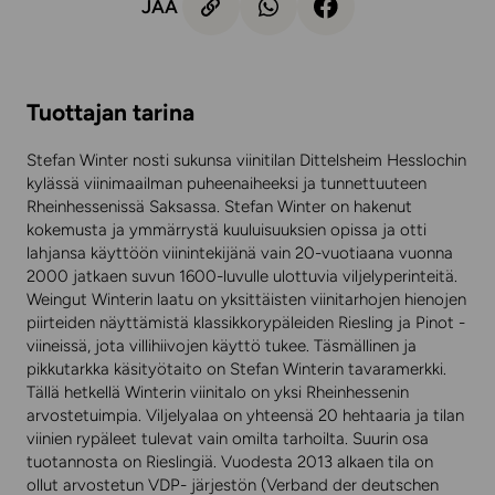
JAA
Tuottajan tarina
Stefan Winter nosti sukunsa viinitilan Dittelsheim Hesslochin
kylässä viinimaailman puheenaiheeksi ja tunnettuuteen
Rheinhessenissä Saksassa. Stefan Winter on hakenut
kokemusta ja ymmärrystä kuuluisuuksien opissa ja otti
lahjansa käyttöön viinintekijänä vain 20-vuotiaana vuonna
2000 jatkaen suvun 1600-luvulle ulottuvia viljelyperinteitä.
Weingut Winterin laatu on yksittäisten viinitarhojen hienojen
piirteiden näyttämistä klassikkorypäleiden Riesling ja Pinot -
viineissä, jota villihiivojen käyttö tukee. Täsmällinen ja
pikkutarkka käsityötaito on Stefan Winterin tavaramerkki.
Tällä hetkellä Winterin viinitalo on yksi Rheinhessenin
arvostetuimpia. Viljelyalaa on yhteensä 20 hehtaaria ja tilan
viinien rypäleet tulevat vain omilta tarhoilta. Suurin osa
tuotannosta on Rieslingiä. Vuodesta 2013 alkaen tila on
ollut arvostetun VDP- järjestön (Verband der deutschen