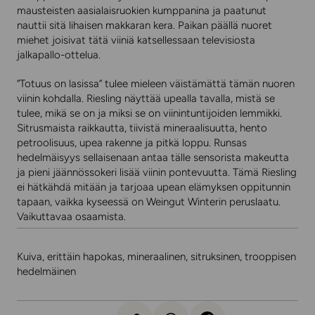
mausteisten aasialaisruokien kumppanina ja paatunut
nauttii sitä lihaisen makkaran kera. Paikan päällä nuoret
miehet joisivat tätä viiniä katsellessaan televisiosta
jalkapallo-ottelua.
”Totuus on lasissa” tulee mieleen väistämättä tämän nuoren
viinin kohdalla. Riesling näyttää upealla tavalla, mistä se
tulee, mikä se on ja miksi se on viinintuntijoiden lemmikki.
Sitrusmaista raikkautta, tiivistä mineraalisuutta, hento
petroolisuus, upea rakenne ja pitkä loppu. Runsas
hedelmäisyys sellaisenaan antaa tälle sensorista makeutta
ja pieni jäännössokeri lisää viinin pontevuutta. Tämä Riesling
ei hätkähdä mitään ja tarjoaa upean elämyksen oppitunnin
tapaan, vaikka kyseessä on Weingut Winterin peruslaatu.
Vaikuttavaa osaamista.
Kuiva, erittäin hapokas, mineraalinen, sitruksinen, trooppisen
hedelmäinen