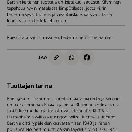
Barthin kaltainen tuottaja on lisätakuu laadusta. Käyminen
tapahtuu hyvin matalassa lämpötilassa, jotta viinin
hedelmäisyys, tuoreus ja vivahteikkuus säilyvät. Tämä
luomuviini on todella elegantti.
Kuiva, hapokas, sitruksinen, hedelmäinen, mineraalinen.
JAA
Tuottajan tarina
Rheingau on maailman tunnetuimpia viinialueita ja sen viini
on parhaimmillaan Saksan jalointa. Rheingaun ydinalueella
joki tekee mutkan ja tarhat ovat etelärinteellä. Täällä
Hattenheimin kylässä auringon hellimillä rinteillä Johann
Barth aloitti rypäleiden kasvattamisen 1948 ja hänen
poikansa Norbert muutti paikan täydeksi viinitilaksi 1973.