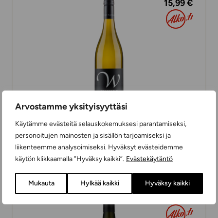
15,99 €
Arvostamme yksityisyyttäsi
Käytämme evästeitä selauskokemuksesi parantamiseksi,
Waimea Riesling
personoitujen mainosten ja sisällön tarjoamiseksi ja
VALKOVIINIT
liikenteemme analysoimiseksi. Hyväksyt evästeidemme
KUIVA
75 cl
UUSI-SEELANTI
käytön klikkaamalla ”Hyväksy kaikki”.
Evästekäytäntö
Mukauta
Hylkää kaikki
Hyväksy kaikki
19,49 €