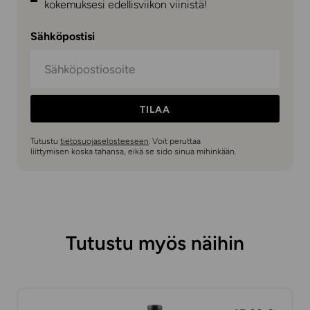
kokemuksesi edellisviikon viinistä!
Sähköpostisi
TILAA
Tutustu
tietosuojaselosteeseen
. Voit peruttaa
liittymisen koska tahansa, eikä se sido sinua mihinkään.
Tutustu myös näihin