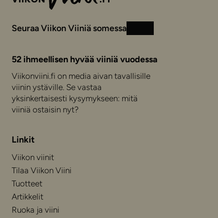
Seuraa Viikon Viiniä somessa
Instagram
Facebook
52 ihmeellisen hyvää viiniä vuodessa
Viikonviini.fi on media aivan tavallisille
viinin ystäville. Se vastaa
yksinkertaisesti kysymykseen: mitä
viiniä ostaisin nyt?
Linkit
Viikon viinit
Tilaa Viikon Viini
Tuotteet
Artikkelit
Ruoka ja viini