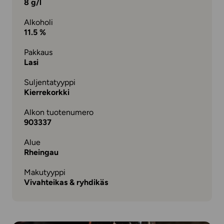
8 g/l
Alkoholi
11.5 %
Pakkaus
Lasi
Suljentatyyppi
Kierrekorkki
Alkon tuotenumero
903337
Alue
Rheingau
Makutyyppi
Vivahteikas & ryhdikäs