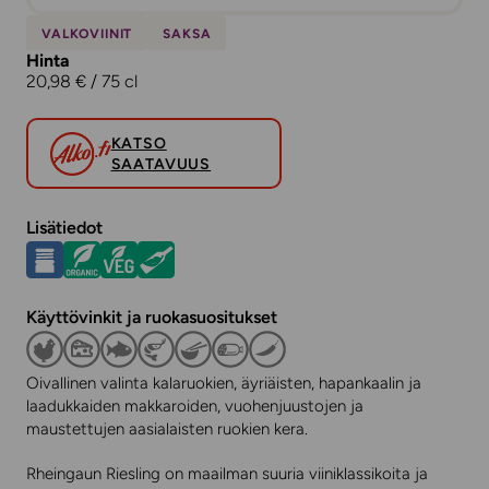
VALKOVIINIT
SAKSA
Hinta
20,98 € / 75 cl
KATSO
SAATAVUUS
Lisätiedot
Käyttövinkit ja ruokasuositukset
Oivallinen valinta kalaruokien, äyriäisten, hapankaalin ja
laadukkaiden makkaroiden, vuohenjuustojen ja
maustettujen aasialaisten ruokien kera.
Rheingaun Riesling on maailman suuria viiniklassikoita ja