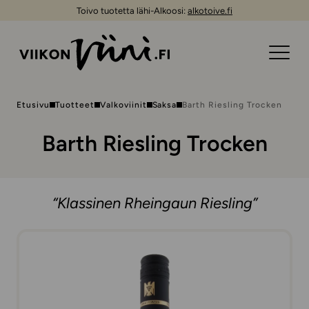
Toivo tuotetta lähi-Alkoosi:
alkotoive.fi
Etusivu
Tuotteet
Valkoviinit
Saksa
Barth Riesling Trocken
Barth Riesling Trocken
“Klassinen Rheingaun Riesling”