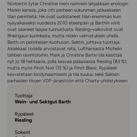
Norbertin tytär Christine meni naimisiin lahjakkaan enologin
Markin kanssa, joka otti perheen sukunimen jatkaakseen
tilan perinteitä. He ovat uudistaneet tilan enemmän kuin
nykyaikaiseksi vuodesta 2010 eteenpäin ja Barthin viinit
ovat saaneet laajaa tunnustusta. Riesling-valkoviinit ovat
Rheingaun kuninkaita, mutta niiden valmistuksen ohella
Barth on perinteisen kuohuvan, Sektin, johtava tuottaja.
Asiakkaat todella arvostavat niitä, Lufthansasta Michelin
tähtien ravintoloihin. Mark ja Christine Bartin tila käsittää
nyt jo 18 hehtaaria, joilla kasvaa pääasiassa Riesling (83 %),
mutta myös Pinot Noir (12 %) ja Pinot Blanc. Rypäleet
kasvatetaan biodynaamisesti ja tila kuuluu sekä Saksan
parhaiden tilojen VDP-järjestöön että Charta-yhdistykseen.
Tuottaja
Wein- und Sektgut Barth
Rypäleet
Riesling
Sokerit