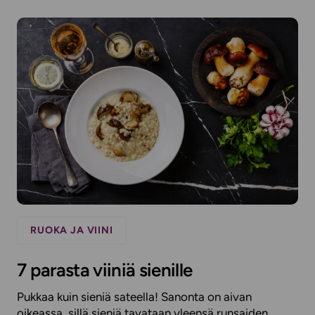
RUOKA JA VIINI
7 parasta viiniä sienille
Pukkaa kuin sieniä sateella! Sanonta on aivan
oikeassa, sillä sieniä tavataan yleensä runsaiden