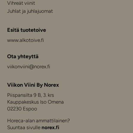
Vihreät viinit
Juhlat ja juhlajuomat
Esitä tuotetoive
www.alkotoive.fi
Ota yhteyttä
viikonviini@norex.fi
Viikon Viini By Norex
Piispansilta 9 B, 3. krs
Kauppakeskus Iso Omena
02230 Espoo
Horeca-alan ammattilainen?
Suuntaa sivulle
norex.fi