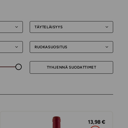
TÄYTELÄISYYS
RUOKASUOSITUS
TYHJENNÄ SUODATTIMET
13,98 €