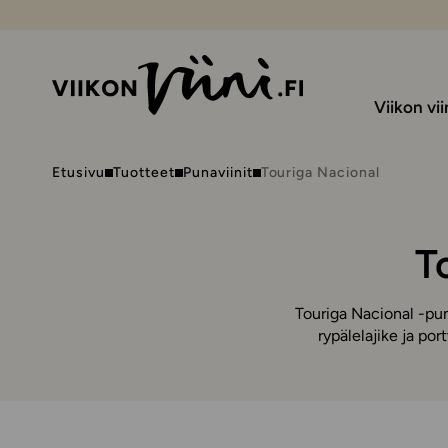
Viikon vii
Etusivu
Tuotteet
Punaviinit
Touriga Nacional
T
Touriga Nacional -pun
rypälelajike ja por