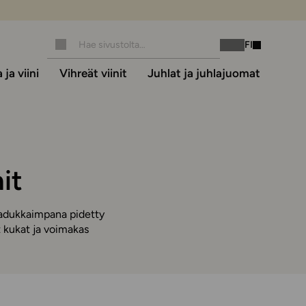
FI
Instagram
Facebook
ja viini
Vihreät viinit
Juhlat ja juhlajuomat
it
laadukkaimpana pidetty
it kukat ja voimakas