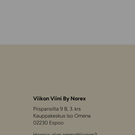
Viikon Viini By Norex
Piispansilta 9 B, 3. krs
Kauppakeskus Iso Omena
02230 Espoo
Horeca-alan ammattilainen?