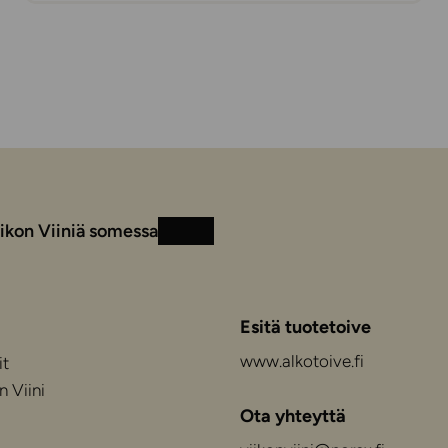
ikon Viiniä somessa
Instagram
Facebook
Esitä tuotetoive
www.alkotoive.fi
it
n Viini
Ota yhteyttä