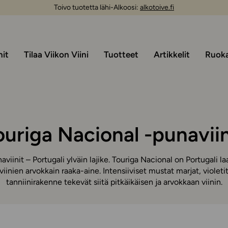
Toivo tuotetta lähi-Alkoosi:
alkotoive.fi
nit
Tilaa Viikon Viini
Tuotteet
Artikkelit
Ruoka 
ouriga Nacional -punaviin
aviinit – Portugali ylväin lajike. Touriga Nacional on Portugali 
tviinien arvokkain raaka-aine. Intensiiviset mustat marjat, violet
tanniinirakenne tekevät siitä pitkäikäisen ja arvokkaan viinin.