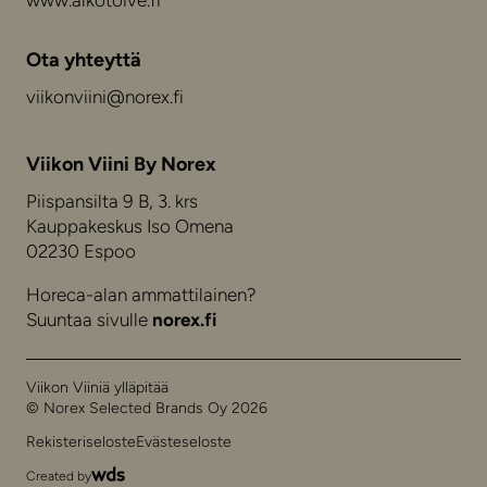
www.alkotoive.fi
Ota yhteyttä
viikonviini@norex.fi
Viikon Viini By Norex
Piispansilta 9 B, 3. krs
Kauppakeskus Iso Omena
02230 Espoo
Horeca-alan ammattilainen?
Suuntaa sivulle
norex.fi
Viikon Viiniä ylläpitää
© Norex Selected Brands Oy 2026
Rekisteriseloste
Evästeseloste
Created by