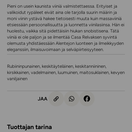
Pieni on usein kaunista viiniä valmistettaessa. Erityiset ja
valikoidut rypäleet eivät aina ole tarjolla suurin määrin ja
moni viinin ystävä hakee tietoisesti muuta kuin massaviiniä
etsiessään persoonallisuutta ja luonnetta viinilasiinsa. Hän ei
huolestu, vaikka sitä pidettäisiin hiukan snobistisena. Tätä
viiniä ei ole paljon ja se ilmentää Casa Relvaksen syvintä
olemusta yhdistäessään Alentejon luonteen ja ilmeikkyyden
eleganssiin, ilmaisuvoimaan ja selväpiirteisyyteen.
Rubiininpunainen, keskitäyteläinen, keskitanniininen,
kirsikkainen, vadelmainen, luumuinen, maitosuklainen, kevyen
vaniljainen
JAA
Tuottajan tarina