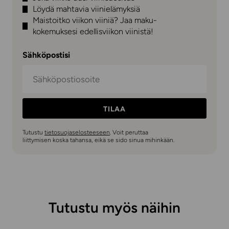
Löydä mahtavia viinielämyksiä
Maistoitko viikon viiniä? Jaa maku-
kokemuksesi edellisviikon viinistä!
Sähköpostisi
TILAA
Tutustu
tietosuojaselosteeseen
. Voit peruttaa
liittymisen koska tahansa, eikä se sido sinua mihinkään.
Tutustu myös näihin