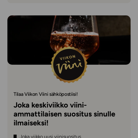
Tilaa Viikon Viini sähköpostiisi!
Joka keskiviikko viini-
ammattilaisen suositus sinulle
ilmaiseksi!
Joka viikko uusi viinisuositus