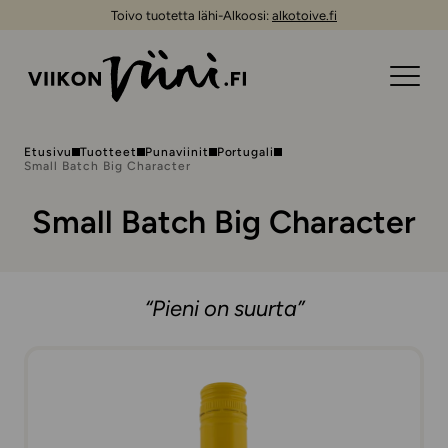
Toivo tuotetta lähi-Alkoosi:
alkotoive.fi
Etusivu
Tuotteet
Punaviinit
Portugali
Small Batch Big Character
Small Batch Big Character
“Pieni on suurta”