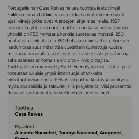
Portugalilainen Casa Relvas haluaa tuottaa laatuviinejä
kaikkiin elämän hetkiin; viinejä jotka tuovat mieleen hyvät
ajat, viinejä jotka ovat Alentejon lahja maailmalle. 1997
perustettu yhtiö on nuori, mutta se on kasvanut valtavasti:
yhtiöllä on 750 hehtaaria korkkia tuottavaa metsää, 250
hehtaaria oliivilehtoja ja 350 hehtaaria viinitarhoja. Korkean
laadun tasaisuus määrittää vuosittain tuotettuja kuutta
miljoonaa viinipulloa ja ne ovat voittaneet satoja palkintoja
sekä saaneet erinomaisia arvioita viinikirjoittajilta.
Tuottajalle on myönnetty Earth Friendly winery -status ja se
toteuttaa lukuisia ympäristönsuojeluhankkeita
viinintuotannon ohella. Relvas toteuttaa kestävää kehitystä
myös sosiaalisilla ja taloudellisilla projekteilla. Viisi prosenttia
Relvasin tuotannosta on sertifioituja luomuviinejä.
Tuottaja
Casa Relvas
Rypäleet
Alicante Bouschet, Touriga Nacional, Aragonez,
Syrah