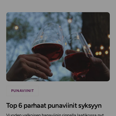
PUNAVIINIT
Top 6 parhaat punaviinit syksyyn
Vuoden valkoisen hanaviinin rinnalla laatikossa nyt