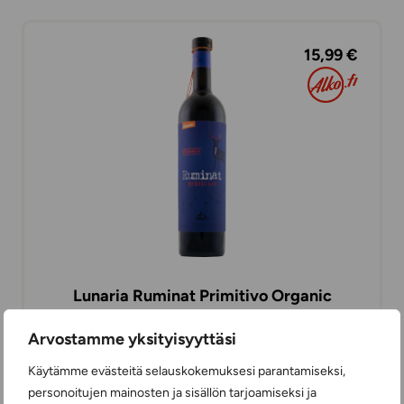
15,99 €
Lunaria Ruminat Primitivo Organic
PUNAVIINIT
Arvostamme yksityisyyttäsi
75 cl
ITALIA
Käytämme evästeitä selauskokemuksesi parantamiseksi,
personoitujen mainosten ja sisällön tarjoamiseksi ja