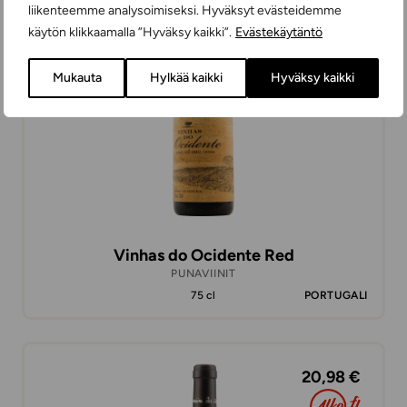
liikenteemme analysoimiseksi. Hyväksyt evästeidemme
9,98 €
käytön klikkaamalla ”Hyväksy kaikki”.
Evästekäytäntö
Mukauta
Hylkää kaikki
Hyväksy kaikki
Vinhas do Ocidente Red
PUNAVIINIT
75 cl
PORTUGALI
20,98 €