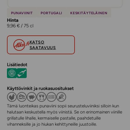
PUNAVIINIT
PORTUGALI
KESKITÄYTELÄINEN
Hinta
9,96 € / 75 cl
KATSO
SAATAVUUS
Lisätiedot
Käyttövinkit ja ruokasuositukset
Tämä luonteikas punaviini sopii seurusteluviiniksi silloin kun
halutaan keskustella myös viinistä. Se on erinomainen viinille
grillatulle lihalle, kermaiselle pastalle, paahdetuille
vihanneksille ja jo hiukan kehittyneille juustoille.