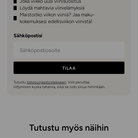
Joka viikko uusi viinisuositus
Löydä mahtavia viinielämyksiä
Maistoitko viikon viiniä? Jaa maku-
kokemuksesi edellisviikon viinistä!
Sähköpostisi
TILAA
Tutustu
tietosuojaselosteeseen
. Voit peruttaa
liittymisen koska tahansa, eikä se sido sinua mihinkään.
Tutustu myös näihin