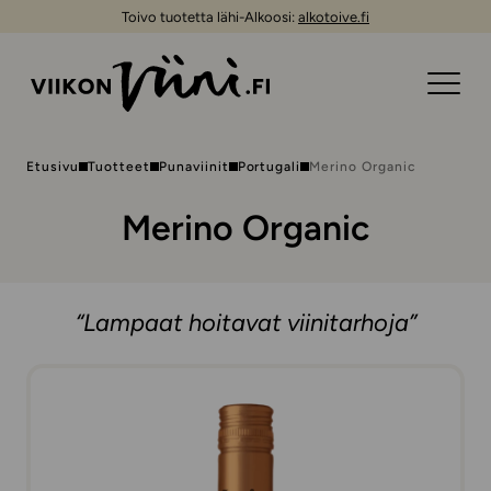
Toivo tuotetta lähi-Alkoosi:
alkotoive.fi
Etusivu
Tuotteet
Punaviinit
Portugali
Merino Organic
Merino Organic
“Lampaat hoitavat viinitarhoja”