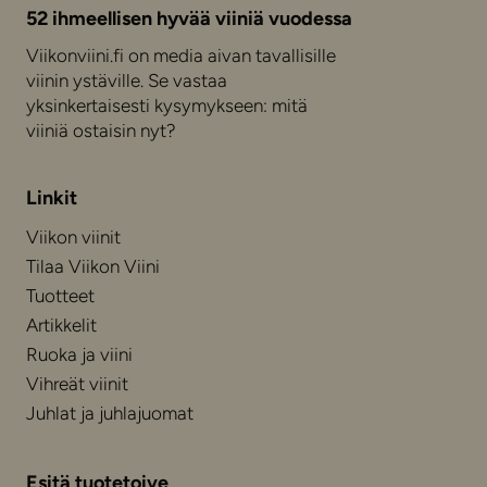
52 ihmeellisen hyvää viiniä vuodessa
Viikonviini.fi on media aivan tavallisille
viinin ystäville. Se vastaa
yksinkertaisesti kysymykseen: mitä
viiniä ostaisin nyt?
Linkit
Viikon viinit
Tilaa Viikon Viini
Tuotteet
Artikkelit
Ruoka ja viini
Vihreät viinit
Juhlat ja juhlajuomat
Esitä tuotetoive