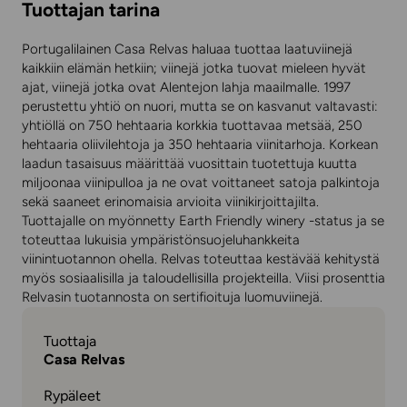
Tuottajan tarina
Portugalilainen Casa Relvas haluaa tuottaa laatuviinejä
kaikkiin elämän hetkiin; viinejä jotka tuovat mieleen hyvät
ajat, viinejä jotka ovat Alentejon lahja maailmalle. 1997
perustettu yhtiö on nuori, mutta se on kasvanut valtavasti:
yhtiöllä on 750 hehtaaria korkkia tuottavaa metsää, 250
hehtaaria oliivilehtoja ja 350 hehtaaria viinitarhoja. Korkean
laadun tasaisuus määrittää vuosittain tuotettuja kuutta
miljoonaa viinipulloa ja ne ovat voittaneet satoja palkintoja
sekä saaneet erinomaisia arvioita viinikirjoittajilta.
Tuottajalle on myönnetty Earth Friendly winery -status ja se
toteuttaa lukuisia ympäristönsuojeluhankkeita
viinintuotannon ohella. Relvas toteuttaa kestävää kehitystä
myös sosiaalisilla ja taloudellisilla projekteilla. Viisi prosenttia
Relvasin tuotannosta on sertifioituja luomuviinejä.
Tuottaja
Casa Relvas
Rypäleet