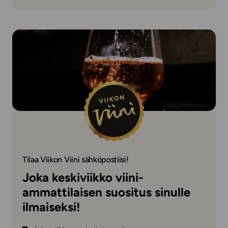
Tilaa Viikon Viini sähköpostiisi!
Joka keskiviikko viini-
ammattilaisen suositus sinulle
ilmaiseksi!