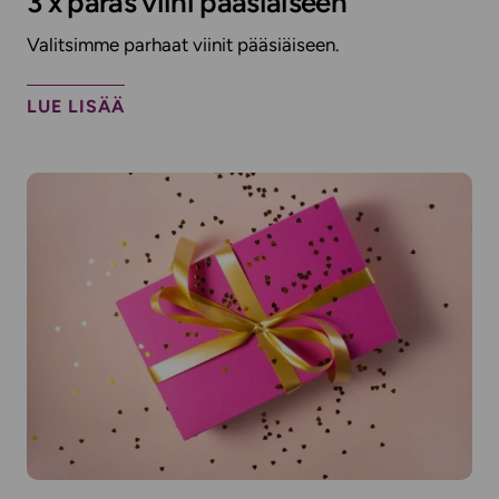
3 x paras viini pääsiäiseen
Valitsimme parhaat viinit pääsiäiseen.
LUE LISÄÄ