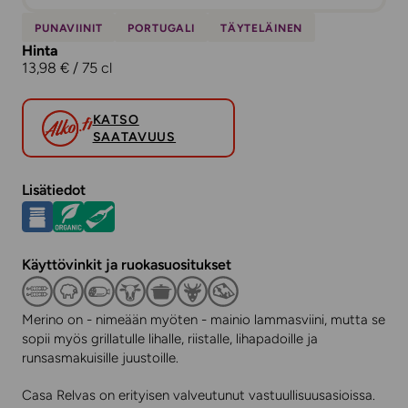
PUNAVIINIT
PORTUGALI
TÄYTELÄINEN
Hinta
13,98 € / 75 cl
KATSO
SAATAVUUS
Lisätiedot
Käyttövinkit ja ruokasuositukset
Merino on - nimeään myöten - mainio lammasviini, mutta se
sopii myös grillatulle lihalle, riistalle, lihapadoille ja
runsasmakuisille juustoille.
Casa Relvas on erityisen valveutunut vastuullisuusasioissa.