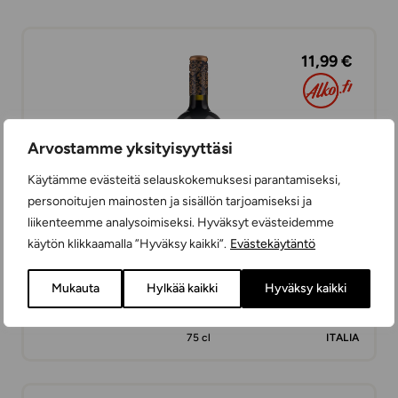
11,99 €
Arvostamme yksityisyyttäsi
Käytämme evästeitä selauskokemuksesi parantamiseksi,
personoitujen mainosten ja sisällön tarjoamiseksi ja
liikenteemme analysoimiseksi. Hyväksyt evästeidemme
käytön klikkaamalla ”Hyväksy kaikki”.
Evästekäytäntö
Mukauta
Hylkää kaikki
Hyväksy kaikki
Casa Charlize Cuvee Notte
PUNAVIINIT
75 cl
ITALIA