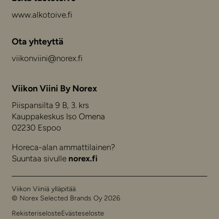
www.alkotoive.fi
Ota yhteyttä
viikonviini@norex.fi
Viikon Viini By Norex
Piispansilta 9 B, 3. krs
Kauppakeskus Iso Omena
02230 Espoo
Horeca-alan ammattilainen?
Suuntaa sivulle
norex.fi
Viikon Viiniä ylläpitää
© Norex Selected Brands Oy 2026
Rekisteriseloste
Evästeseloste