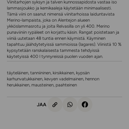
Viinitarhojen syksyn ja talven kunnossapidosta vastaa iso
lammasjoukko ja kemikaaleja käytetään minimaalisesti.
Tämä viini on saanut nimensä viinitarhoissa laiduntavista
Merino-lampaista, joka on Alentejon alueen
ykköslammasrotu ja joita Relvasilla on yli 400. Merino
punaviiniin rypäleet on korjattu käsin. Rangat poistetaan ja
viiniä uutetaan 48 tuntia ennen käymistä. Käyminen
tapahtuu jäähdytetyissä sammioissa (lagares). Viinistä 10 %
kypsytetään ranskalaisesta tammesta tehdyissä
käytetyissä 400 l tynnyreissä puolen vuoden ajan.
täyteläinen, tanniininen, kirsikkainen, kypsän
karhunvatukkainen, kevyen vadelmainen, hennon
herukkainen, mausteinen, paahteinen
JAA