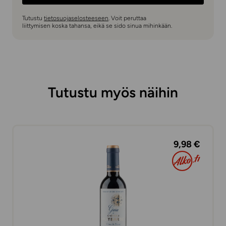
Tutustu
tietosuojaselosteeseen
. Voit peruttaa
liittymisen koska tahansa, eikä se sido sinua mihinkään.
Tutustu myös näihin
9,98 €