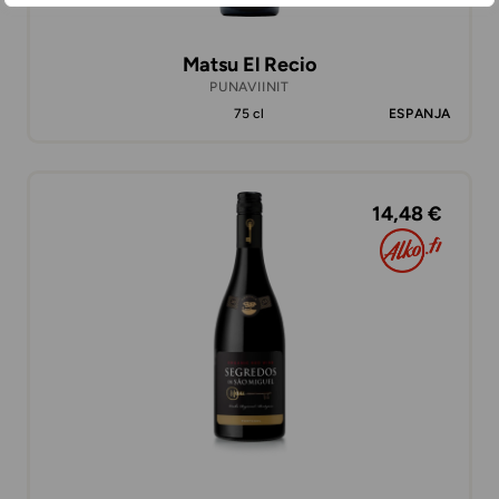
Matsu El Recio
PUNAVIINIT
75 cl
ESPANJA
14,48 €