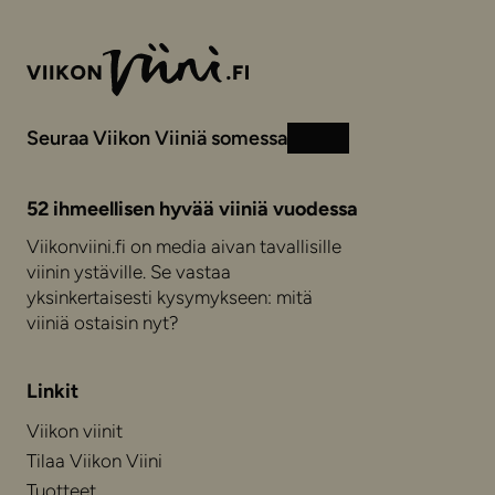
Seuraa Viikon Viiniä somessa
Instagram
Facebook
52 ihmeellisen hyvää viiniä vuodessa
Viikonviini.fi on media aivan tavallisille
viinin ystäville. Se vastaa
yksinkertaisesti kysymykseen: mitä
viiniä ostaisin nyt?
Linkit
Viikon viinit
Tilaa Viikon Viini
Tuotteet