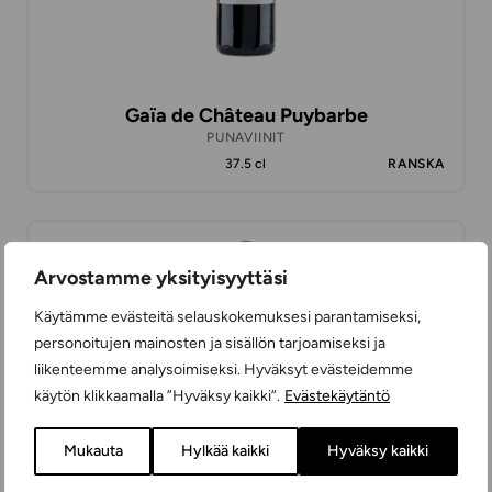
Gaïa de Château Puybarbe
PUNAVIINIT
37.5 cl
RANSKA
23,49 €
Arvostamme yksityisyyttäsi
Käytämme evästeitä selauskokemuksesi parantamiseksi,
personoitujen mainosten ja sisällön tarjoamiseksi ja
liikenteemme analysoimiseksi. Hyväksyt evästeidemme
käytön klikkaamalla ”Hyväksy kaikki”.
Evästekäytäntö
Mukauta
Hylkää kaikki
Hyväksy kaikki