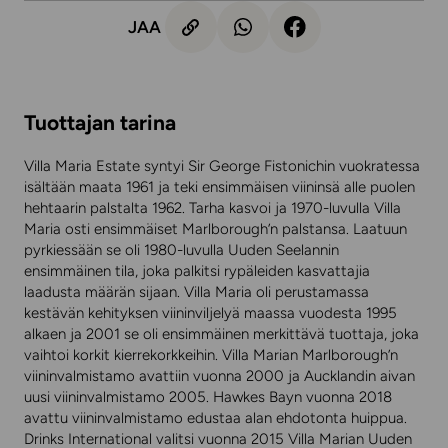
JAA
Tuottajan tarina
Villa Maria Estate syntyi Sir George Fistonichin vuokratessa
isältään maata 1961 ja teki ensimmäisen viininsä alle puolen
hehtaarin palstalta 1962. Tarha kasvoi ja 1970-luvulla Villa
Maria osti ensimmäiset Marlborough’n palstansa. Laatuun
pyrkiessään se oli 1980-luvulla Uuden Seelannin
ensimmäinen tila, joka palkitsi rypäleiden kasvattajia
laadusta määrän sijaan. Villa Maria oli perustamassa
kestävän kehityksen viininviljelyä maassa vuodesta 1995
alkaen ja 2001 se oli ensimmäinen merkittävä tuottaja, joka
vaihtoi korkit kierrekorkkeihin. Villa Marian Marlborough’n
viininvalmistamo avattiin vuonna 2000 ja Aucklandin aivan
uusi viininvalmistamo 2005. Hawkes Bayn vuonna 2018
avattu viininvalmistamo edustaa alan ehdotonta huippua.
Drinks International valitsi vuonna 2015 Villa Marian Uuden