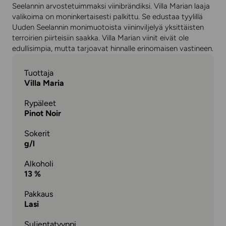
Seelannin arvostetuimmaksi viinibrändiksi. Villa Marian laaja
valikoima on moninkertaisesti palkittu. Se edustaa tyylillä
Uuden Seelannin monimuotoista viininviljelyä yksittäisten
terroirien piirteisiin saakka. Villa Marian viinit eivät ole
edullisimpia, mutta tarjoavat hinnalle erinomaisen vastineen.
Tuottaja
Villa Maria
Rypäleet
Pinot Noir
Sokerit
g/l
Alkoholi
13 %
Pakkaus
Lasi
Suljentatyyppi