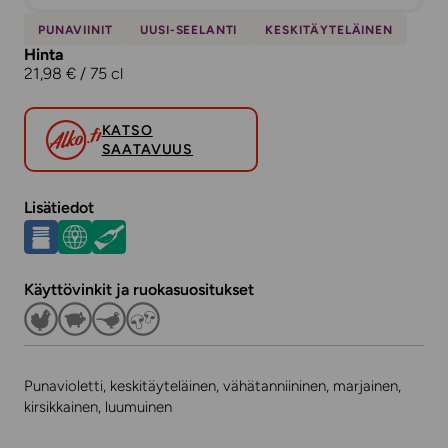
PUNAVIINIT
UUSI-SEELANTI
KESKITÄYTELÄINEN
Hinta
21,98 € / 75 cl
KATSO
SAATAVUUS
Lisätiedot
Käyttövinkit ja ruokasuositukset
Punavioletti, keskitäyteläinen, vähätanniininen, marjainen,
kirsikkainen, luumuinen