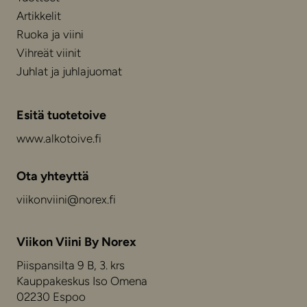
Artikkelit
Ruoka ja viini
Vihreät viinit
Juhlat ja juhlajuomat
Esitä tuotetoive
www.alkotoive.fi
Ota yhteyttä
viikonviini@norex.fi
Viikon Viini By Norex
Piispansilta 9 B, 3. krs
Kauppakeskus Iso Omena
02230 Espoo