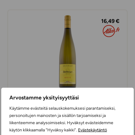
16,49 €
Arvostamme yksityisyyttäsi
Wolfberger Muscat
VALKOVIINIT
Käytämme evästeitä selauskokemuksesi parantamiseksi,
KUIVA
75 cl
RANSKA
personoitujen mainosten ja sisällön tarjoamiseksi ja
liikenteemme analysoimiseksi. Hyväksyt evästeidemme
käytön klikkaamalla ”Hyväksy kaikki”.
Evästekäytäntö