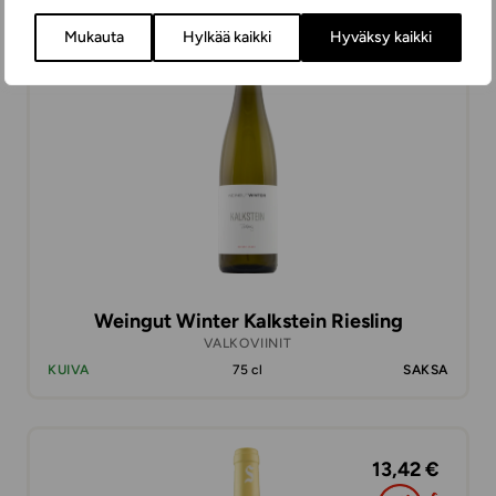
23,98 €
Mukauta
Hylkää kaikki
Hyväksy kaikki
Weingut Winter Kalkstein Riesling
VALKOVIINIT
KUIVA
75 cl
SAKSA
13,42 €