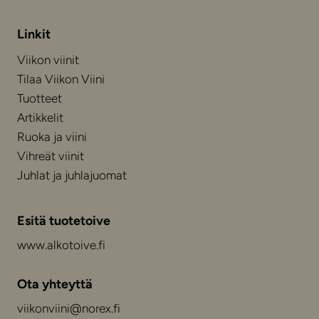
Linkit
Viikon viinit
Tilaa Viikon Viini
Tuotteet
Artikkelit
Ruoka ja viini
Vihreät viinit
Juhlat ja juhlajuomat
Esitä tuotetoive
www.alkotoive.fi
Ota yhteyttä
viikonviini@norex.fi