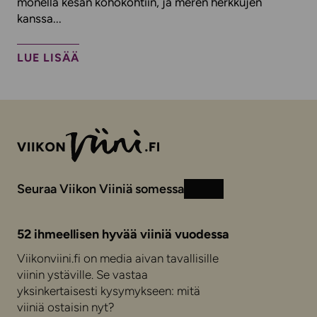
monella kesän kohokohtiin, ja meren herkkujen
kanssa...
LUE LISÄÄ
Seuraa Viikon Viiniä somessa
Instagram
Facebook
52 ihmeellisen hyvää viiniä vuodessa
Viikonviini.fi on media aivan tavallisille
viinin ystäville. Se vastaa
yksinkertaisesti kysymykseen: mitä
viiniä ostaisin nyt?