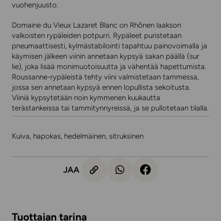
vuohenjuusto.
Domaine du Vieux Lazaret Blanc on Rhônen laakson
valkoisten rypäleiden potpurri. Rypäleet puristetaan
pneumaattisesti, kylmästabilointi tapahtuu painovoimalla ja
käymisen jälkeen viinin annetaan kypsyä sakan päällä (sur
lie), joka lisää monimuotoisuutta ja vähentää hapettumista.
Roussanne-rypäleistä tehty viini valmistetaan tammessa,
jossa sen annetaan kypsyä ennen lopullista sekoitusta.
Viiniä kypsytetään noin kymmenen kuukautta
terästankeissa tai tammitynnyreissä, ja se pullotetaan tilalla.
Kuiva, hapokas, hedelmäinen, sitruksinen
JAA
Tuottajan tarina