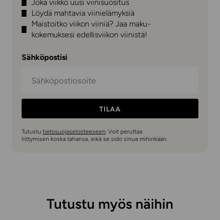
Joka viikko uusi viinisuositus
Löydä mahtavia viinielämyksiä
Maistoitko viikon viiniä? Jaa maku-
kokemuksesi edellisviikon viinistä!
Sähköpostisi
TILAA
Tutustu
tietosuojaselosteeseen
. Voit peruttaa
liittymisen koska tahansa, eikä se sido sinua mihinkään.
Tutustu myös näihin