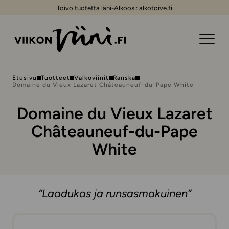
Toivo tuotetta lähi-Alkoosi:
alkotoive.fi
Etusivu
Tuotteet
Valkoviinit
Ranska
Domaine du Vieux Lazaret Châteauneuf-du-Pape White
Domaine du Vieux Lazaret
Châteauneuf-du-Pape
White
“Laadukas ja runsasmakuinen”