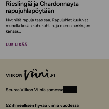
Rieslingiä ja Chardonnayta
rapujuhlapöytään
Nyt niitä rapuja taas saa. Rapujuhlat kuuluvat
monella kesän kohokohtiin, ja meren herkkujen
kanssa...
LUE LISÄÄ
Seuraa Viikon Viiniä somessa
Instagram
Facebook
52 ihmeellisen hyvää viiniä vuodessa