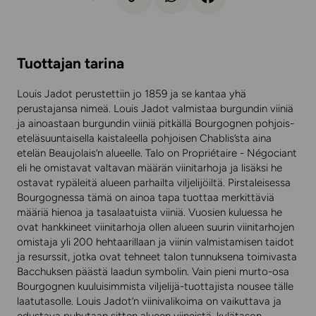
Tuottajan tarina
Louis Jadot perustettiin jo 1859 ja se kantaa yhä
perustajansa nimeä. Louis Jadot valmistaa burgundin viiniä
ja ainoastaan burgundin viiniä pitkällä Bourgognen pohjois-
eteläsuuntaisella kaistaleella pohjoisen Chablis’sta aina
etelän Beaujolais’n alueelle. Talo on Propriétaire - Négociant
eli he omistavat valtavan määrän viinitarhoja ja lisäksi he
ostavat rypäleitä alueen parhailta viljelijöiltä. Pirstaleisessa
Bourgognessa tämä on ainoa tapa tuottaa merkittäviä
määriä hienoa ja tasalaatuista viiniä. Vuosien kuluessa he
ovat hankkineet viinitarhoja ollen alueen suurin viinitarhojen
omistaja yli 200 hehtaarillaan ja viinin valmistamisen taidot
ja resurssit, jotka ovat tehneet talon tunnuksena toimivasta
Bacchuksen päästä laadun symbolin. Vain pieni murto-osa
Bourgognen kuuluisimmista viljelijä-tuottajista nousee tälle
laatutasolle. Louis Jadot’n viinivalikoima on vaikuttava ja