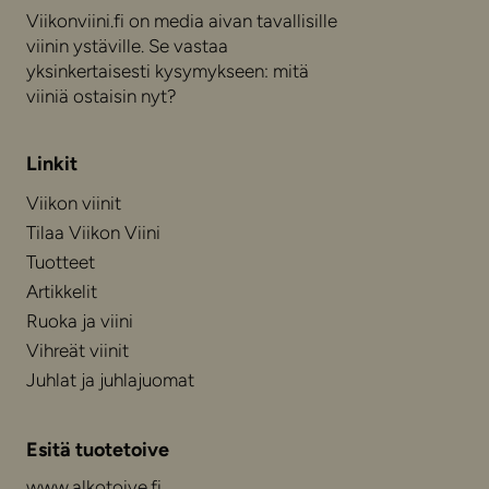
Viikonviini.fi on media aivan tavallisille
viinin ystäville. Se vastaa
yksinkertaisesti kysymykseen: mitä
viiniä ostaisin nyt?
Linkit
Viikon viinit
Tilaa Viikon Viini
Tuotteet
Artikkelit
Ruoka ja viini
Vihreät viinit
Juhlat ja juhlajuomat
Esitä tuotetoive
www.alkotoive.fi