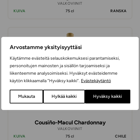
VALKOVIINIT
KUIVA
75 cl
RANSKA
13,99 €
Arvostamme yksityisyyttäsi
Käytämme evästeitä selauskokemuksesi parantamiseksi,
personoitujen mainosten ja sisällön tarjoamiseksi ja
liikenteemme analysoimiseksi. Hyväksyt evästeidemme
käytön klikkaamalla ”Hyväksy kaikki”.
Evästekäytäntö
Mukauta
Hylkää kaikki
Hyväksy kaikki
Cousiño-Macul Chardonnay
VALKOVIINIT
KUIVA
75 cl
CHILE