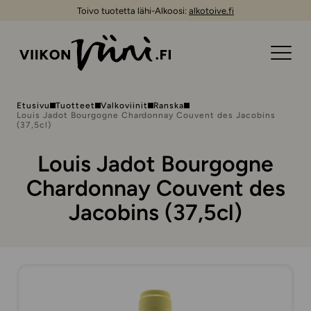
Toivo tuotetta lähi-Alkoosi:
alkotoive.fi
Etusivu
Tuotteet
Valkoviinit
Ranska
Louis Jadot Bourgogne Chardonnay Couvent des Jacobins
(37,5cl)
Louis Jadot Bourgogne
Chardonnay Couvent des
Jacobins (37,5cl)