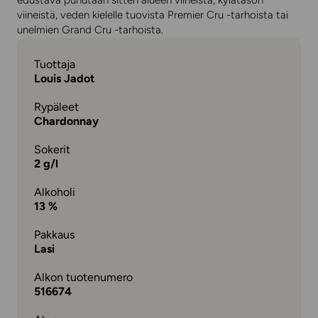
edustava puhutaan sitten alueen viineistä, kylätason
viineistä, veden kielelle tuovista Premier Cru -tarhoista tai
unelmien Grand Cru -tarhoista.
Tuottaja
Louis Jadot
Rypäleet
Chardonnay
Sokerit
2 g/l
Alkoholi
13 %
Pakkaus
Lasi
Alkon tuotenumero
516674