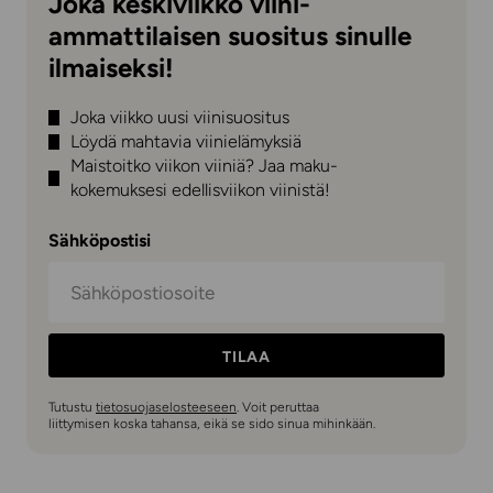
Joka keskiviikko viini-
ammattilaisen suositus sinulle
ilmaiseksi!
Joka viikko uusi viinisuositus
Löydä mahtavia viinielämyksiä
Maistoitko viikon viiniä? Jaa maku-
kokemuksesi edellisviikon viinistä!
Sähköpostisi
TILAA
Tutustu
tietosuojaselosteeseen
. Voit peruttaa
liittymisen koska tahansa, eikä se sido sinua mihinkään.