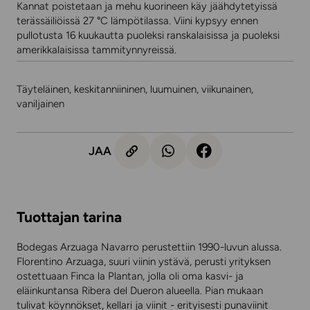
Kannat poistetaan ja mehu kuorineen käy jäähdytetyissä
terässäiliöissä 27 °C lämpötilassa. Viini kypsyy ennen
pullotusta 16 kuukautta puoleksi ranskalaisissa ja puoleksi
amerikkalaisissa tammitynnyreissä.
Täyteläinen, keskitanniininen, luumuinen, viikunainen,
vaniljainen
JAA
Tuottajan tarina
Bodegas Arzuaga Navarro perustettiin 1990-luvun alussa.
Florentino Arzuaga, suuri viinin ystävä, perusti yrityksen
ostettuaan Finca la Plantan, jolla oli oma kasvi- ja
eläinkuntansa Ribera del Dueron alueella. Pian mukaan
tulivat köynnökset, kellari ja viinit - erityisesti punaviinit