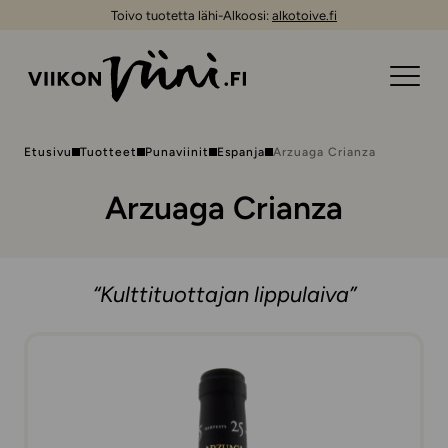
Toivo tuotetta lähi-Alkoosi:
alkotoive.fi
Etusivu
Tuotteet
Punaviinit
Espanja
Arzuaga Crianza
Arzuaga Crianza
“Kulttituottajan lippulaiva”