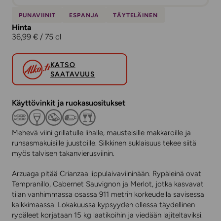
PUNAVIINIT
ESPANJA
TÄYTELÄINEN
Hinta
36,99 € / 75 cl
KATSO
SAATAVUUS
Käyttövinkit ja ruokasuositukset
Mehevä viini grillatulle lihalle, mausteisille makkaroille ja
runsasmakuisille juustoille. Silkkinen suklaisuus tekee siitä
myös talvisen takanvierusviinin.
Arzuaga pitää Crianzaa lippulaivaviininään. Rypäleinä ovat
Tempranillo, Cabernet Sauvignon ja Merlot, jotka kasvavat
tilan vanhimmassa osassa 911 metrin korkeudella savisessa
kalkkimaassa. Lokakuussa kypsyyden ollessa täydellinen
rypäleet korjataan 15 kg laatikoihin ja viedään lajiteltaviksi.