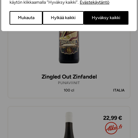
käytön klikkaamalla ”Hyväksy kaikki”.
Evästekäytäntö
Mukauta
Hylkää kaikki
Hyväksy kaikki
Zingled Out Zinfandel
PUNAVIINIT
100 cl
ITALIA
22,99 €