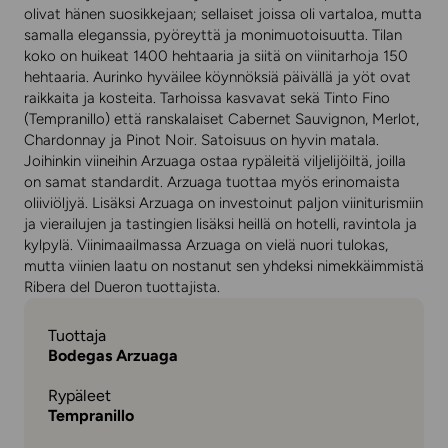
olivat hänen suosikkejaan; sellaiset joissa oli vartaloa, mutta
samalla eleganssia, pyöreyttä ja monimuotoisuutta. Tilan
koko on huikeat 1400 hehtaaria ja siitä on viinitarhoja 150
hehtaaria. Aurinko hyväilee köynnöksiä päivällä ja yöt ovat
raikkaita ja kosteita. Tarhoissa kasvavat sekä Tinto Fino
(Tempranillo) että ranskalaiset Cabernet Sauvignon, Merlot,
Chardonnay ja Pinot Noir. Satoisuus on hyvin matala.
Joihinkin viineihin Arzuaga ostaa rypäleitä viljelijöiltä, joilla
on samat standardit. Arzuaga tuottaa myös erinomaista
oliiviöljyä. Lisäksi Arzuaga on investoinut paljon viiniturismiin
ja vierailujen ja tastingien lisäksi heillä on hotelli, ravintola ja
kylpylä. Viinimaailmassa Arzuaga on vielä nuori tulokas,
mutta viinien laatu on nostanut sen yhdeksi nimekkäimmistä
Ribera del Dueron tuottajista.
Tuottaja
Bodegas Arzuaga
Rypäleet
Tempranillo