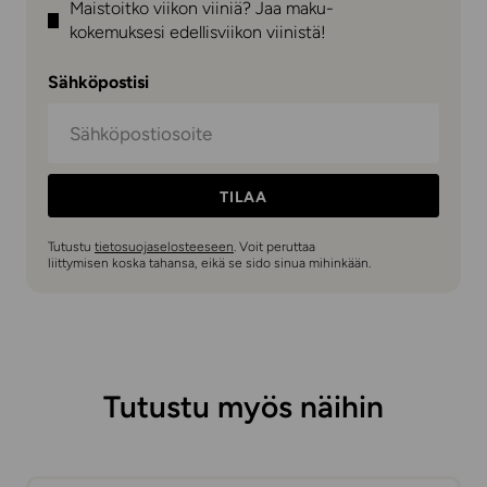
Maistoitko viikon viiniä? Jaa maku-
kokemuksesi edellisviikon viinistä!
Sähköpostisi
TILAA
Tutustu
tietosuojaselosteeseen
. Voit peruttaa
liittymisen koska tahansa, eikä se sido sinua mihinkään.
Tutustu myös näihin