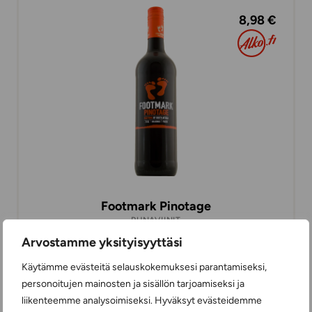
8,98 €
Footmark Pinotage
PUNAVIINIT
75 cl
ETELÄ-AFRIKKA
Arvostamme yksityisyyttäsi
Käytämme evästeitä selauskokemuksesi parantamiseksi,
personoitujen mainosten ja sisällön tarjoamiseksi ja
16,99 €
liikenteemme analysoimiseksi. Hyväksyt evästeidemme