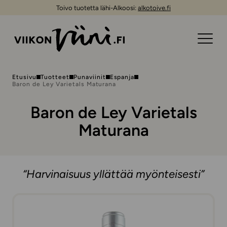
Toivo tuotetta lähi-Alkoosi:
alkotoive.fi
Etusivu
Tuotteet
Punaviinit
Espanja
Baron de Ley Varietals Maturana
Baron de Ley Varietals
Maturana
“Harvinaisuus yllättää myönteisesti”