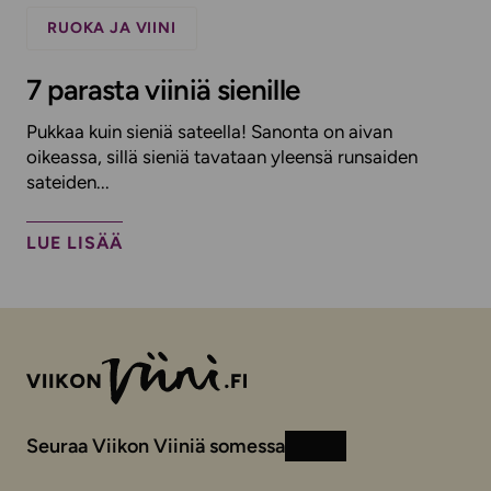
RUOKA JA VIINI
7 parasta viiniä sienille
Pukkaa kuin sieniä sateella! Sanonta on aivan
oikeassa, sillä sieniä tavataan yleensä runsaiden
sateiden...
LUE LISÄÄ
Seuraa Viikon Viiniä somessa
Instagram
Facebook