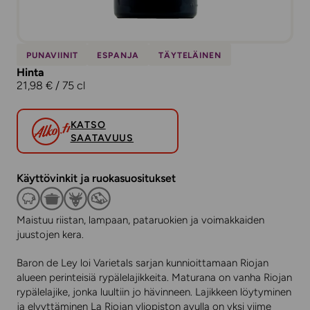
PUNAVIINIT
ESPANJA
TÄYTELÄINEN
Hinta
21,98 € / 75 cl
KATSO
SAATAVUUS
Käyttövinkit ja ruokasuositukset
Maistuu riistan, lampaan, pataruokien ja voimakkaiden
juustojen kera.
Baron de Ley loi Varietals sarjan kunnioittamaan Riojan
alueen perinteisiä rypälelajikkeita. Maturana on vanha Riojan
rypälelajike, jonka luultiin jo hävinneen. Lajikkeen löytyminen
ja elvyttäminen La Riojan yliopiston avulla on yksi viime