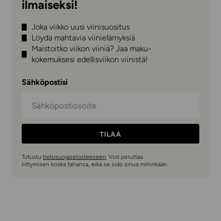
ilmaiseksi!
Joka viikko uusi viinisuositus
Löydä mahtavia viinielämyksiä
Maistoitko viikon viiniä? Jaa maku-
kokemuksesi edellisviikon viinistä!
Sähköpostisi
TILAA
Tutustu
tietosuojaselosteeseen
. Voit peruttaa
liittymisen koska tahansa, eikä se sido sinua mihinkään.