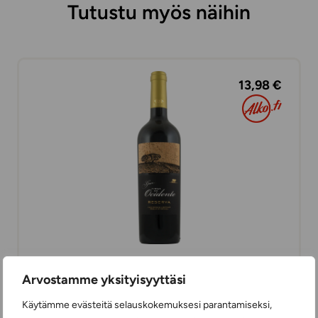
Tutustu myös näihin
13,98 €
Gran Vinhas do Ocidente Reserva
Arvostamme yksityisyyttäsi
PUNAVIINIT
Käytämme evästeitä selauskokemuksesi parantamiseksi,
75 cl
PORTUGALI