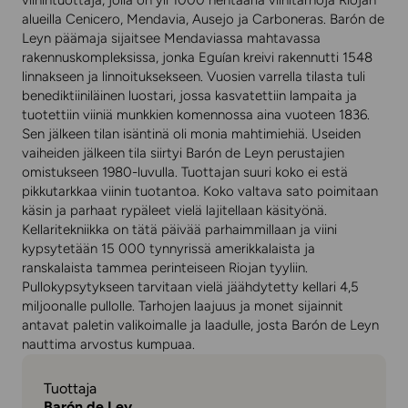
viinintuottaja, jolla on yli 1000 hehtaaria viinitarhoja Riojan
alueilla Cenicero, Mendavia, Ausejo ja Carboneras. Barón de
Leyn päämaja sijaitsee Mendaviassa mahtavassa
rakennuskompleksissa, jonka Eguían kreivi rakennutti 1548
linnakseen ja linnoituksekseen. Vuosien varrella tilasta tuli
benediktiiniläinen luostari, jossa kasvatettiin lampaita ja
tuotettiin viiniä munkkien komennossa aina vuoteen 1836.
Sen jälkeen tilan isäntinä oli monia mahtimiehiä. Useiden
vaiheiden jälkeen tila siirtyi Barón de Leyn perustajien
omistukseen 1980-luvulla. Tuottajan suuri koko ei estä
pikkutarkkaa viinin tuotantoa. Koko valtava sato poimitaan
käsin ja parhaat rypäleet vielä lajitellaan käsityönä.
Kellaritekniikka on tätä päivää parhaimmillaan ja viini
kypsytetään 15 000 tynnyrissä amerikkalaista ja
ranskalaista tammea perinteiseen Riojan tyyliin.
Pullokypsytykseen tarvitaan vielä jäähdytetty kellari 4,5
miljoonalle pullolle. Tarhojen laajuus ja monet sijainnit
antavat paletin valikoimalle ja laadulle, josta Barón de Leyn
nauttima arvostus kumpuaa.
Tuottaja
Barón de Ley