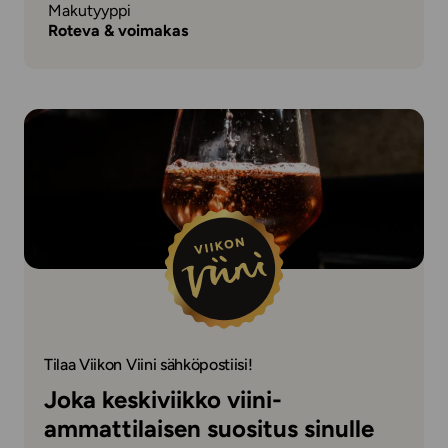
Makutyyppi
Roteva & voimakas
Tilaa Viikon Viini sähköpostiisi!
Joka keskiviikko viini-
ammattilaisen suositus sinulle