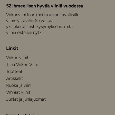
52 ihmeellisen hyvää viiniä vuodessa
Viikonviini.fi on media aivan tavallisille
viinin ystäville. Se vastaa
yksinkertaisesti kysymykseen: mitä
viiniä ostaisin nyt?
Linkit
Viikon viinit
Tilaa Viikon Viini
Tuotteet
Artikkelit
Ruoka ja viini
Vihreät viinit
Juhlat ja juhlajuomat