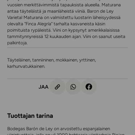
vuosien merkittävimmistä tapauksista alueella. Maturana
antaa täyteläistä ja maanläheistä viiniä. Baron de Ley
Varietal Maturana on valmistettu luostarin läheisyydessä
olevalta ”Finca Alegría” tarhalta kasvaneista käsin
poimituista rypäleistä. Viini on kypsynyt amerikkalaisissa
tammitynnyreissä 12 kuukauden ajan. Viini on saanut useita
palkintoja.
Täyteläinen, tanniininen, mokkainen, yrttinen,
karhunvatukkainen.
JAA
Tuottajan tarina
Bodegas Barón de Ley on arvostettu espanjalainen