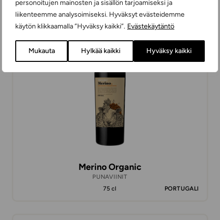
personoitujen mainosten ja sisällön tarjoamiseksi ja
liikenteemme analysoimiseksi. Hyväksyt evästeidemme
käytön klikkaamalla ”Hyväksy kaikki”.
Evästekäytäntö
13,98 €
Mukauta
Hylkää kaikki
Hyväksy kaikki
Merino Organic
PUNAVIINIT
75 cl
PORTUGALI