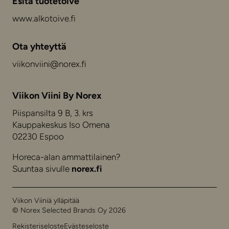
Esitä tuotetoive
www.alkotoive.fi
Ota yhteyttä
viikonviini@norex.fi
Viikon Viini By Norex
Piispansilta 9 B, 3. krs
Kauppakeskus Iso Omena
02230 Espoo
Horeca-alan ammattilainen?
Suuntaa sivulle
norex.fi
Viikon Viiniä ylläpitää
© Norex Selected Brands Oy 2026
Rekisteriseloste
Evästeseloste