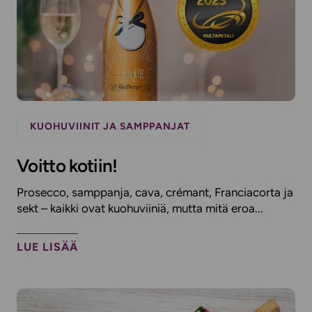
KUOHUVIINIT JA SAMPPANJAT
Voitto kotiin!
Prosecco, samppanja, cava, crémant, Franciacorta ja
sekt – kaikki ovat kuohuviiniä, mutta mitä eroa...
LUE LISÄÄ