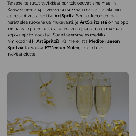
Terasseilta tutut tyylikkäät spritzit osuvat aina maaliin.
Raaka-aineena spritzeissä on kirkkaan oranssi italialainen
appelsiini-yrttiaperitiivi
ArtSpritz
. Sen katkeroinen maku
herättelee ruokahalua mukavasti, ja
ArtSpritzistä
on helppo
loihtia vain parin raaka-aineen avulla juuri omaan makuun
sopiva spritz-cocktail. Suosittelemme esimerkiksi
nimikkodrinkki
ArtSpritziä
, välimerellistä
Mediterranean
Spritziä
tai vaikka
F***ed up Mulea
, johon tulee
inkivääriolutta.