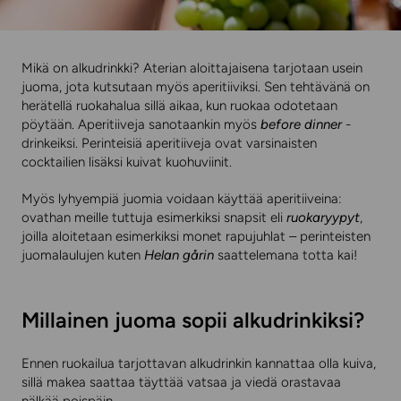
Mikä on alkudrinkki? Aterian aloittajaisena tarjotaan usein
juoma, jota kutsutaan myös aperitiiviksi. Sen tehtävänä on
herätellä ruokahalua sillä aikaa, kun ruokaa odotetaan
pöytään. Aperitiiveja sanotaankin myös
before dinner
-
drinkeiksi. Perinteisiä aperitiiveja ovat varsinaisten
cocktailien lisäksi kuivat kuohuviinit.
Myös lyhyempiä juomia voidaan käyttää aperitiiveina:
ovathan meille tuttuja esimerkiksi snapsit eli
ruokaryypyt
,
joilla aloitetaan esimerkiksi monet rapujuhlat – perinteisten
juomalaulujen kuten
Helan gårin
saattelemana totta kai!
Millainen juoma sopii alkudrinkiksi?
Ennen ruokailua tarjottavan alkudrinkin kannattaa olla kuiva,
sillä makea saattaa täyttää vatsaa ja viedä orastavaa