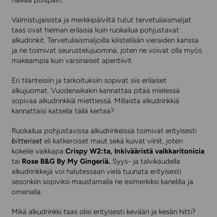
nälkää poispäin.
Valmistujaisista ja merkkipäiviltä tutut tervetuliaismaljat
taas ovat hieman erilaisia kuin ruokailua pohjustavat
alkudrinkit. Tervetuliaismaljoilla kilistellään vieraiden kanssa
ja ne toimivat seurustelujuomina, joten ne voivat olla myös
makeampia kuin varsinaiset aperitiivit.
Eri tilanteisiin ja tarkoituksiin sopivat siis erilaiset
alkujuomat. Vuodenaikakin kannattaa pitää mielessä
sopivaa alkudrinkkiä miettiessä. Millaista alkudrinkkiä
kannattaisi katsella tällä kertaa?
Ruokailua pohjustavissa alkudrinkeissä toimivat erityisesti
bitteriset
eli katkeroiset maut sekä kuivat viinit, joten
kokeile vaikkapa
Crispy W2:ta
,
Inkivääristä valkkaritonicia
tai
Rose B&G By My Gingeriä
.
Syys- ja talvikaudella
alkudrinkkejä voi halutessaan vielä tuunata erityisesti
sesonkiin sopiviksi maustamalla ne esimerkiksi kanelilla ja
omenalla.
Mikä alkudrinkki taas olisi erityisesti kevään ja kesän hitti?