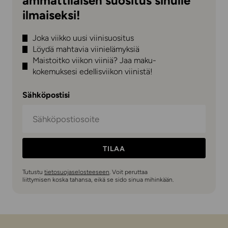
ammattilaisen suositus sinulle
ilmaiseksi!
Joka viikko uusi viinisuositus
Löydä mahtavia viinielämyksiä
Maistoitko viikon viiniä? Jaa maku-
kokemuksesi edellisviikon viinistä!
Sähköpostisi
TILAA
Tutustu
tietosuojaselosteeseen
. Voit peruttaa
liittymisen koska tahansa, eikä se sido sinua mihinkään.