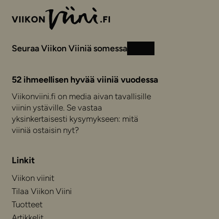
Seuraa Viikon Viiniä somessa
Instagram
Facebook
52 ihmeellisen hyvää viiniä vuodessa
Viikonviini.fi on media aivan tavallisille
viinin ystäville. Se vastaa
yksinkertaisesti kysymykseen: mitä
viiniä ostaisin nyt?
Linkit
Viikon viinit
Tilaa Viikon Viini
Tuotteet
Artikkelit