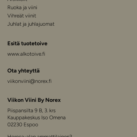
Ruoka ja viini
Vihreät viinit
Juhlat ja juhlajuomat
Esitä tuotetoive
www.alkotoive.fi
Ota yhteyttä
viikonviini@norex.fi
Viikon Viini By Norex
Piispansilta 9 B, 3. krs
Kauppakeskus Iso Omena
02230 Espoo
Horeca-alan ammattilainen?