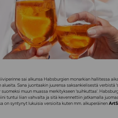
tiiviperinne sai alkunsa Habsburgien monarkian hallitessa a
an alueita. Sana juontaakin juurensa saksankielisestä verbistä ’s
 suomeksi muun muassa merkitykseen ’suihkuttaa’. Habsburgie
iini tuntui liian vahvalta ja sitä kevennettiin jatkamalla juoma
a on syntynyt lukuisia versioita kuten mm. alkuperäinen
ArtS