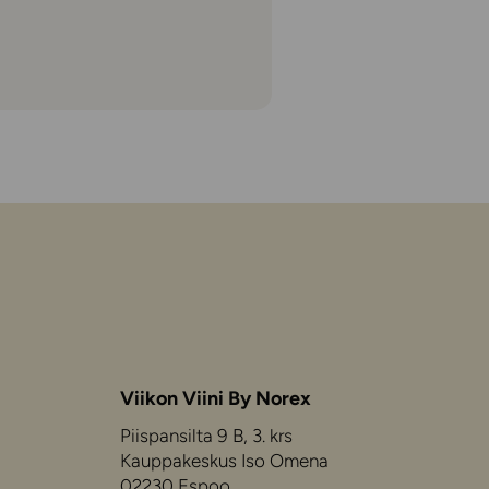
Viikon Viini By Norex
Piispansilta 9 B, 3. krs
Kauppakeskus Iso Omena
02230 Espoo