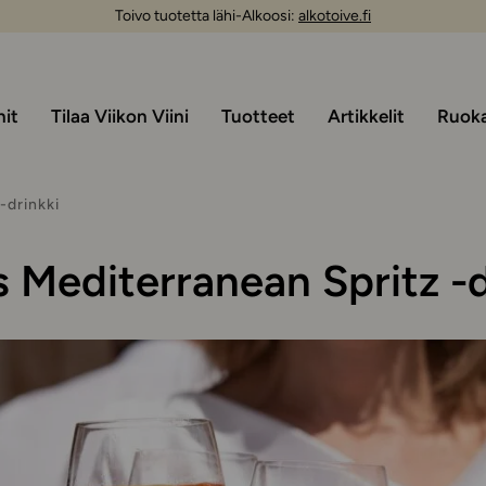
Toivo tuotetta lähi-Alkoosi:
alkotoive.fi
nit
Tilaa Viikon Viini
Tuotteet
Artikkelit
Ruoka 
-drinkki
s Mediterranean Spritz -d