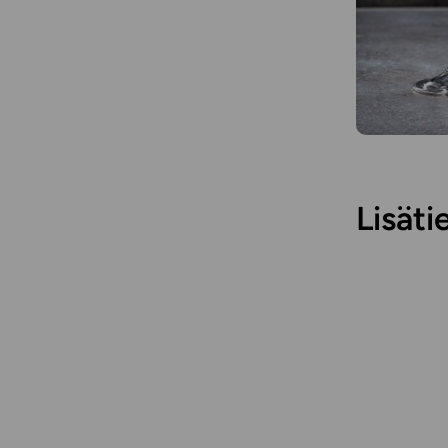
Lisäti