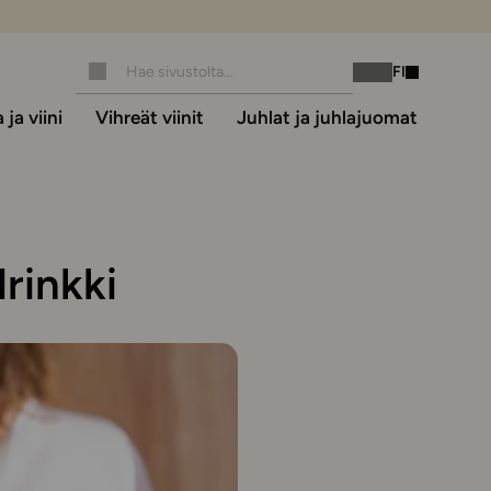
FI
Instagram
Facebook
ja viini
Vihreät viinit
Juhlat ja juhlajuomat
rinkki