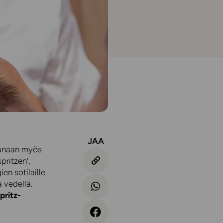
JAA
ikanaan myös
pritzen’,
n sotilaille
a vedellä.
pritz-