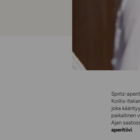
Spritz-aperi
Koillis-Itali
joka kääntyy
paikallinen v
Ajan saatoss
aperitiivi
.