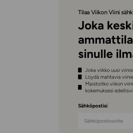
Tilaa Viikon Viini sähk
Joka keski
ammattila
sinulle ilm
Joka viikko uusi viini
Löydä mahtavia viini
Maistoitko viikon vi
kokemuksesi edellisvii
Sähköpostisi