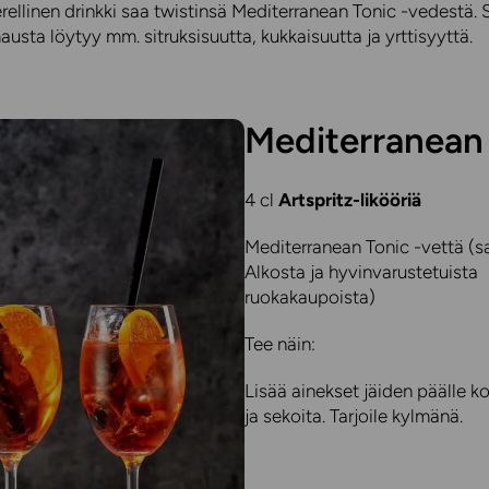
ellinen drinkki saa twistinsä Mediterranean Tonic -vedestä. 
austa löytyy mm. sitruksisuutta, kukkaisuutta ja yrttisyyttä.
Mediterranean 
4 cl
Artspritz-likööriä
Mediterranean Tonic -vettä (sa
Alkosta ja hyvinvarustetuista
ruokakaupoista)
Tee näin:
Lisää ainekset jäiden päälle ko
ja sekoita. Tarjoile kylmänä.