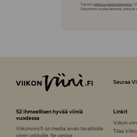
Tutustu
tietosuojaselosteeseen
. 
liittymisen koska tahansa, eikä se
Seuraa Vi
52 ihmeellisen hyvää viiniä
Linkit
vuodessa
Viikon viin
Viikonviini.fi on media aivan tavallisille
Tilaa Viiko
viinin ystäville. Se vastaa