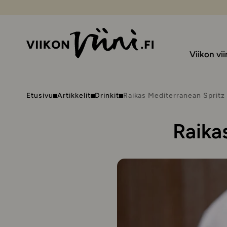
Viikon vii
Etusivu
Artikkelit
Drinkit
Raikas Mediterranean Spritz 
Raika