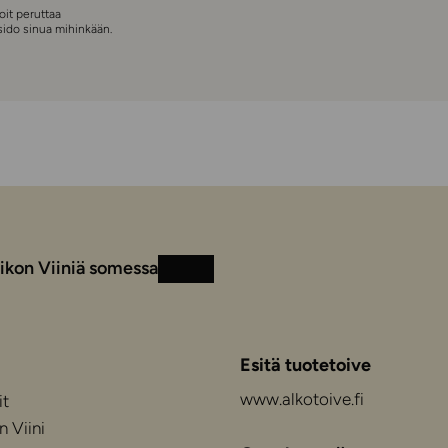
Voit peruttaa
 sido sinua mihinkään.
ikon Viiniä somessa
Instagram
Facebook
Esitä tuotetoive
www.alkotoive.fi
it
n Viini