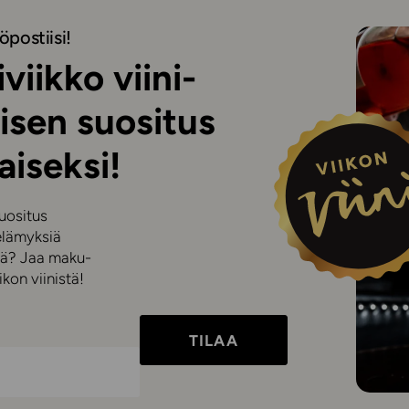
öpostiisi!
viikko viini-
isen suositus
aiseksi!
suositus
elämyksiä
iniä? Jaa maku-
kon viinistä!
TILAA