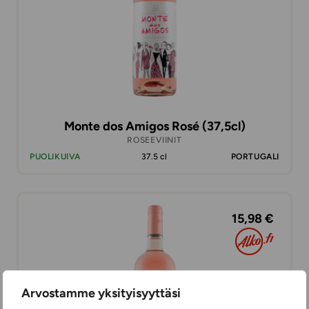
Monte dos Amigos Rosé (37,5cl)
ROSEEVIINIT
PUOLIKUIVA
37.5 cl
PORTUGALI
15,98 €
Arvostamme yksityisyyttäsi