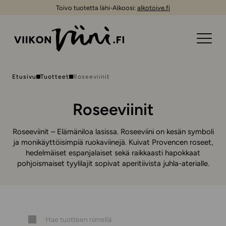
Toivo tuotetta lähi-Alkoosi:
alkotoive.fi
Etusivu
Tuotteet
Roseeviinit
Roseeviinit
Roseeviinit – Elämäniloa lasissa. Roseeviini on kesän symboli
ja monikäyttöisimpiä ruokaviinejä. Kuivat Provencen roseet,
hedelmäiset espanjalaiset sekä raikkaasti hapokkaat
pohjoismaiset tyylilajit sopivat aperitiivista juhla-aterialle.