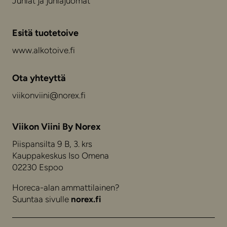
Juhlat ja juhlajuomat
Esitä tuotetoive
www.alkotoive.fi
Ota yhteyttä
viikonviini@norex.fi
Viikon Viini By Norex
Piispansilta 9 B, 3. krs
Kauppakeskus Iso Omena
02230 Espoo
Horeca-alan ammattilainen?
Suuntaa sivulle
norex.fi