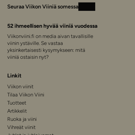
Seuraa Viikon Viiniä somessa
Instagram
Facebook
52 ihmeellisen hyvää viiniä vuodessa
Viikonviini.fi on media aivan tavallisille
viinin ystäville. Se vastaa
yksinkertaisesti kysymykseen: mitä
viiniä ostaisin nyt?
Linkit
Viikon viinit
Tilaa Viikon Viini
Tuotteet
Artikkelit
Ruoka ja viini
Vihreät viinit