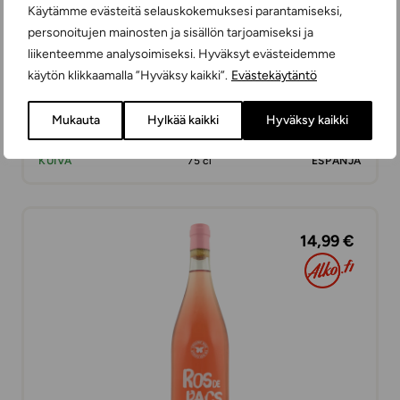
Käytämme evästeitä selauskokemuksesi parantamiseksi,
personoitujen mainosten ja sisällön tarjoamiseksi ja
liikenteemme analysoimiseksi. Hyväksyt evästeidemme
käytön klikkaamalla ”Hyväksy kaikki”.
Evästekäytäntö
Museum Rosé
Mukauta
Hylkää kaikki
Hyväksy kaikki
ROSEEVIINIT
KUIVA
75 cl
ESPANJA
14,99 €