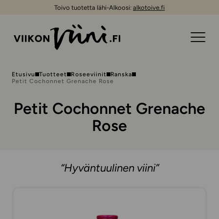
Toivo tuotetta lähi-Alkoosi:
alkotoive.fi
Etusivu
Tuotteet
Roseeviinit
Ranska
Petit Cochonnet Grenache Rose
Petit Cochonnet Grenache
Rose
“Hyväntuulinen viini”