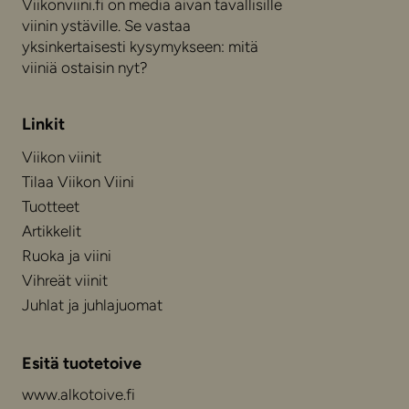
Viikonviini.fi on media aivan tavallisille
viinin ystäville. Se vastaa
yksinkertaisesti kysymykseen: mitä
viiniä ostaisin nyt?
Linkit
Viikon viinit
Tilaa Viikon Viini
Tuotteet
Artikkelit
Ruoka ja viini
Vihreät viinit
Juhlat ja juhlajuomat
Esitä tuotetoive
www.alkotoive.fi