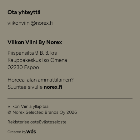
Ota yhteyttä
viikonviini@norex.fi
Viikon Viini By Norex
Piispansilta 9 B, 3. krs
Kauppakeskus Iso Omena
02230 Espoo
Horeca-alan ammattilainen?
Suuntaa sivulle
norex.fi
Viikon Viiniä ylläpitää
© Norex Selected Brands Oy 2026
Rekisteriseloste
Evästeseloste
Created by