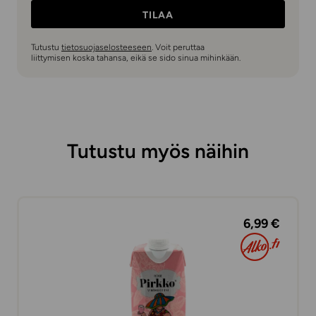
TILAA
Tutustu
tietosuojaselosteeseen
. Voit peruttaa
liittymisen koska tahansa, eikä se sido sinua mihinkään.
Tutustu myös näihin
6,99 €