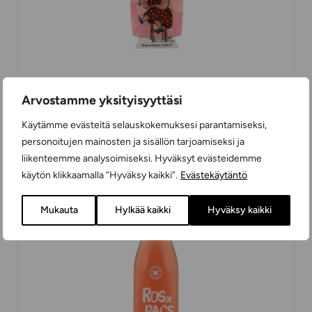
Pirkko Rosé tetra
Arvostamme yksityisyyttäsi
ROSEEVIINIT
Käytämme evästeitä selauskokemuksesi parantamiseksi,
KUIVA
50 cl
RANSKA
personoitujen mainosten ja sisällön tarjoamiseksi ja
liikenteemme analysoimiseksi. Hyväksyt evästeidemme
käytön klikkaamalla ”Hyväksy kaikki”.
Evästekäytäntö
14,99 €
Mukauta
Hylkää kaikki
Hyväksy kaikki