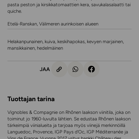
pasta peston ja kirsikkatomaattien kera, savukalasalaatti tai
quiche.
Etelä-Ranskan, Välimeren aurinkoisen alueen
Helakanpunainen, kuiva, keskihapokas, kevyen marjainen,
mansikkainen, hedelmäinen
JAA
Tuottajan tarina
Vignobles & Compagnie on Rhônen laakson viinitila, joka on
toiminut jo 1960-luvulta lähtien. Se edustaa Rhônen laakson
tärkeimpiä viinialueita ja tarjoaa myös viinejä merkinnöillä
Languedoc, Provence, IGP Pays d’Oc, IGP Méditerranée ja
Vins de France. Vuonna 2017 yritys hankki Château des