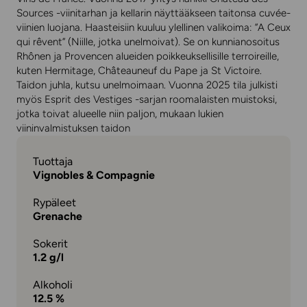
Sources -viinitarhan ja kellarin näyttääkseen taitonsa cuvée-
viinien luojana. Haasteisiin kuuluu ylellinen valikoima: ”A Ceux
qui rêvent” (Niille, jotka unelmoivat). Se on kunnianosoitus
Rhônen ja Provencen alueiden poikkeuksellisille terroireille,
kuten Hermitage, Châteauneuf du Pape ja St Victoire.
Taidon juhla, kutsu unelmoimaan. Vuonna 2025 tila julkisti
myös Esprit des Vestiges -sarjan roomalaisten muistoksi,
jotka toivat alueelle niin paljon, mukaan lukien
viininvalmistuksen taidon
Tuottaja
Vignobles & Compagnie
Rypäleet
Grenache
Sokerit
1.2 g/l
Alkoholi
12.5 %