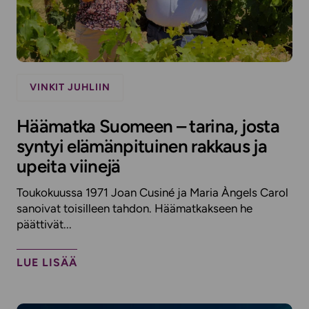
VINKIT JUHLIIN
Häämatka Suomeen – tarina, josta
syntyi elämänpituinen rakkaus ja
upeita viinejä
Toukokuussa 1971 Joan Cusiné ja Maria Àngels Carol
sanoivat toisilleen tahdon. Häämatkakseen he
päättivät...
LUE LISÄÄ