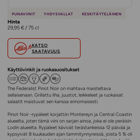
PUNAVIINIT
YHDYSVALLAT
KESKITÄYTELÄINEN
Hinta
29,95 € / 75 cl
KATSO
SAATAVUUS
Käyttövinkit ja ruokasuositukset
The Federalist Pinot Noir on mahtava maisteltava
sellaisenaan. Grillattu liha, juustot, leikkeleet ja ruokaisat
salaatit maistuvat sen kanssa erinomaisesti.
Pinot Noir -rypäleet korjattiin Montereyn ja Central Coastin
alueelta, joten tämä viini on sarjan ainoa, joka ei ole peräisin
Lodin alueelta. Rypäleet kävivät terästankeissa 12 päivää ja
kypsyivät 8 kuukauden ajan tammitynnyreissä, joista 5 % oli