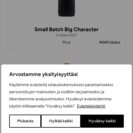
Small Batch Big Character
PUNAVIINIT
75 cl
PORTUGALI
11,99 €
Arvostamme yksityisyyttäsi
Käytämme evästeitä selauskokemuksesi parantamiseksi,
personoitujen mainosten ja sisällön tarjoamiseksi ja
liikenteemme analysoimiseksi. Hyväksyt evästeidemme
käytön klikkaamalla ”Hyväksy kaikki”.
Evästekäytäntö
Mukauta
Hylkää kaikki
Hyväksy kaikki