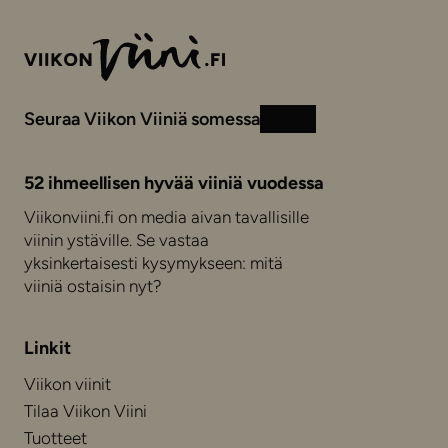
Seuraa Viikon Viiniä somessa
Instagram
Facebook
52 ihmeellisen hyvää viiniä vuodessa
Viikonviini.fi on media aivan tavallisille
viinin ystäville. Se vastaa
yksinkertaisesti kysymykseen: mitä
viiniä ostaisin nyt?
Linkit
Viikon viinit
Tilaa Viikon Viini
Tuotteet