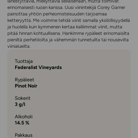
lähestyttäviä, miellyttäviä sellaisenaan, mutta toimivat
erinomaisesti ruoan kanssa. Uusi viinintekijä Corey Garner
painottaa yhtiön perheomisteisuuden tarjoamaa
ketteryyttä. Me voimme tehdä viinit samalla yksilöllisyydellä
ja huolella kuin kymmenen kertaa kalliimmat viinit, mutta
pitää hinnan kohtuullisena. Hankimme rypäleet erinomaisilta
pieniltä perhetiloilta ja vähemmän tunnetuilta tai nousevilta
viinialueilta.
Tuottaja
Federalist Vineyards
Rypäleet
Pinot Noir
Sokerit
3 g/l
Alkoholi
14.5 %
Pakkaus