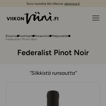
Toivo tuotetta lähi-Alkoosi:
alkotoive.fi
Etusivu
Tuotteet
Punaviinit
Yhdysvallat
Federalist Pinot Noir
Federalist Pinot Noir
“Silkkistä runsautta”