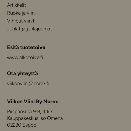
Artikkelit
Ruoka ja viini
Vihreät viinit
Juhlat ja juhlajuomat
Esitä tuotetoive
www.alkotoive.fi
Ota yhteyttä
viikonviini@norex.fi
Viikon Viini By Norex
Piispansilta 9 B, 3. krs
Kauppakeskus Iso Omena
02230 Espoo