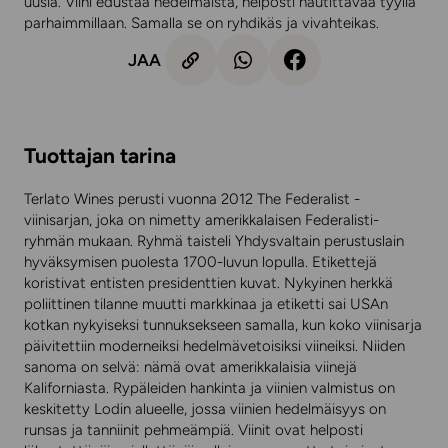
uusia. Viini edustaa hedelmäistä, helposti nautittavaa tyyliä
parhaimmillaan. Samalla se on ryhdikäs ja vivahteikas.
JAA
Tuottajan tarina
Terlato Wines perusti vuonna 2012 The Federalist -
viinisarjan, joka on nimetty amerikkalaisen Federalisti-
ryhmän mukaan. Ryhmä taisteli Yhdysvaltain perustuslain
hyväksymisen puolesta 1700-luvun lopulla. Etikettejä
koristivat entisten presidenttien kuvat. Nykyinen herkkä
poliittinen tilanne muutti markkinaa ja etiketti sai USAn
kotkan nykyiseksi tunnuksekseen samalla, kun koko viinisarja
päivitettiin moderneiksi hedelmävetoisiksi viineiksi. Niiden
sanoma on selvä: nämä ovat amerikkalaisia viinejä
Kaliforniasta. Rypäleiden hankinta ja viinien valmistus on
keskitetty Lodin alueelle, jossa viinien hedelmäisyys on
runsas ja tanniinit pehmeämpiä. Viinit ovat helposti