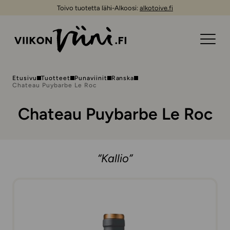
Toivo tuotetta lähi-Alkoosi:
alkotoive.fi
Etusivu
Tuotteet
Punaviinit
Ranska
Chateau Puybarbe Le Roc
Chateau Puybarbe Le Roc
“Kallio”