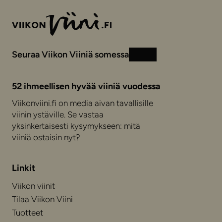
Seuraa Viikon Viiniä somessa
Instagram
Facebook
52 ihmeellisen hyvää viiniä vuodessa
Viikonviini.fi on media aivan tavallisille
viinin ystäville. Se vastaa
yksinkertaisesti kysymykseen: mitä
viiniä ostaisin nyt?
Linkit
Viikon viinit
Tilaa Viikon Viini
Tuotteet