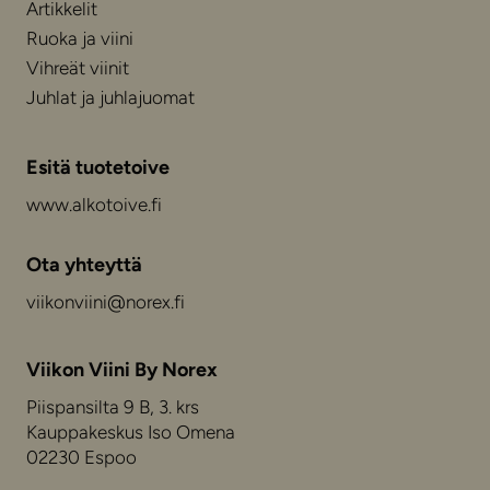
Artikkelit
Ruoka ja viini
Vihreät viinit
Juhlat ja juhlajuomat
Esitä tuotetoive
www.alkotoive.fi
Ota yhteyttä
viikonviini@norex.fi
Viikon Viini By Norex
Piispansilta 9 B, 3. krs
Kauppakeskus Iso Omena
02230 Espoo