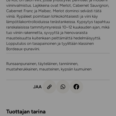
Le Roc on talon viini, jossa yhdistyvät perinteet ja moderni
viininvalmistus. Lajikkeina ovat Merlot, Cabernet Sauvignon,
Cabernet Franc ja Malbec. Merlot dominoi selvästi tätä
viiniä. Rypäleet poimitaan lohkokohtaisesti ja viini käy
lämpötilakontrolloiduissa terästankeissa. Kypsytys tapahtuu
ranskalaisissa tammitynnyreissä 10–12 kuukauden ajan, mikä
tuo viiniin rakennetta, syvyyttä ja hienovaraista
mausteisuutta kuitenkaan peittämättä hedelmäisyyttä.
Lopputulos on tasapainoinen ja tyyliltään klassinen
Bordeaux-punaviini.
Runsaanpunainen, täyteläinen, tanniininen,
mustaherukkainen, mausteinen, kypsän luumuinen
JAA
Tuottajan tarina