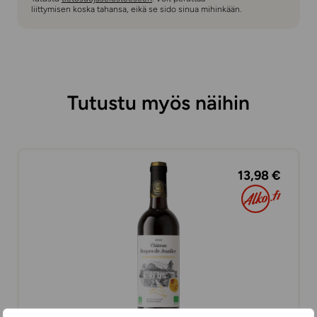
liittymisen koska tahansa, eikä se sido sinua mihinkään.
Tutustu myös näihin
13,98 €