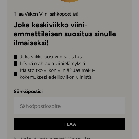
Tilaa Viikon Viini sähköpostiisi!
Joka keskiviikko viini-
ammattilaisen suositus sinulle
ilmaiseksi!
Joka viikko uusi viinisuositus
Löydä mahtavia viinielämyksiä
Maistoitko viikon viiniä? Jaa maku-
kokemuksesi edellisviikon viinistä!
Sähköpostisi
TILAA
Tutustu
tietosuojaselosteeseen
. Voit peruttaa