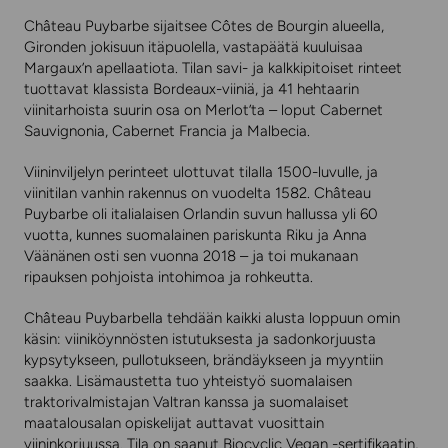
Château Puybarbe sijaitsee Côtes de Bourgin alueella,
Gironden jokisuun itäpuolella, vastapäätä kuuluisaa
Margaux’n apellaatiota. Tilan savi- ja kalkkipitoiset rinteet
tuottavat klassista Bordeaux-viiniä, ja 41 hehtaarin
viinitarhoista suurin osa on Merlot’ta – loput Cabernet
Sauvignonia, Cabernet Francia ja Malbecia.
Viininviljelyn perinteet ulottuvat tilalla 1500-luvulle, ja
viinitilan vanhin rakennus on vuodelta 1582. Château
Puybarbe oli italialaisen Orlandin suvun hallussa yli 60
vuotta, kunnes suomalainen pariskunta Riku ja Anna
Väänänen osti sen vuonna 2018 – ja toi mukanaan
ripauksen pohjoista intohimoa ja rohkeutta.
Château Puybarbella tehdään kaikki alusta loppuun omin
käsin: viiniköynnösten istutuksesta ja sadonkorjuusta
kypsytykseen, pullotukseen, brändäykseen ja myyntiin
saakka. Lisämaustetta tuo yhteistyö suomalaisen
traktorivalmistajan Valtran kanssa ja suomalaiset
maatalousalan opiskelijat auttavat vuosittain
viininkorjuussa. Tila on saanut Biocyclic Vegan -sertifikaatin,