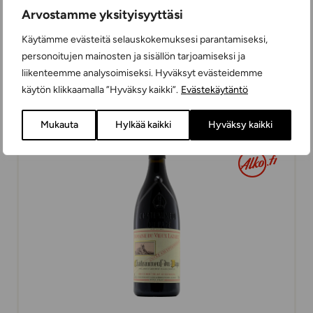
Arvostamme yksityisyyttäsi
Käytämme evästeitä selauskokemuksesi parantamiseksi,
Château Roques de Jeanlice Organic
personoitujen mainosten ja sisällön tarjoamiseksi ja
PUNAVIINIT
liikenteemme analysoimiseksi. Hyväksyt evästeidemme
75 cl
RANSKA
käytön klikkaamalla ”Hyväksy kaikki”.
Evästekäytäntö
Mukauta
Hylkää kaikki
Hyväksy kaikki
64,99 €