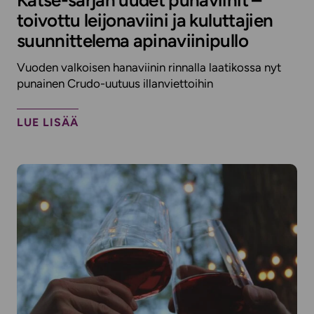
Katse-sarjan uudet punaviinit –
toivottu leijonaviini ja kuluttajien
suunnittelema apinaviinipullo
Vuoden valkoisen hanaviinin rinnalla laatikossa nyt
punainen Crudo-uutuus illanviettoihin
LUE LISÄÄ