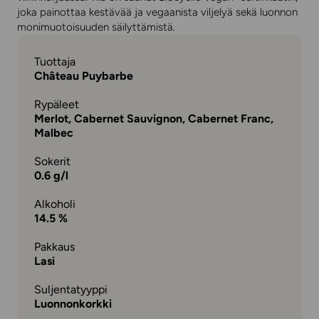
joka painottaa kestävää ja vegaanista viljelyä sekä luonnon
monimuotoisuuden säilyttämistä.
Tuottaja
Château Puybarbe
Rypäleet
Merlot, Cabernet Sauvignon, Cabernet Franc,
Malbec
Sokerit
0.6 g/l
Alkoholi
14.5 %
Pakkaus
Lasi
Suljentatyyppi
Luonnonkorkki