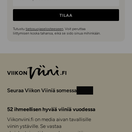
TILAA
Tutustu
tietosuojaselosteeseen
. Voit peruttaa
liittymisen koska tahansa, eikä se sido sinua mihinkään.
Seuraa Viikon Viiniä somessa
Instagram
Facebook
52 ihmeellisen hyvää viiniä vuodessa
Viikonviini.fi on media aivan tavallisille
viinin ystäville. Se vastaa