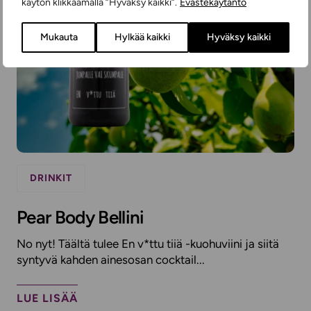
käytön klikkaamalla ”Hyväksy kaikki”.
Evästekäytäntö
Mukauta
Hylkää kaikki
Hyväksy kaikki
DRINKIT
Pear Body Bellini
No nyt! Täältä tulee En v*ttu tiiä -kuohuviini ja siitä
syntyvä kahden ainesosan cocktail...
LUE LISÄÄ