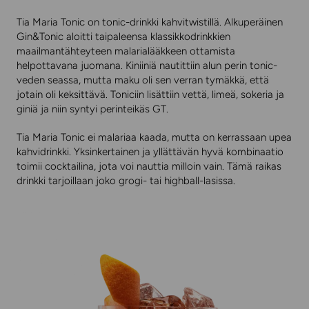
Tia Maria Tonic on tonic-drinkki kahvitwistillä. Alkuperäinen
Gin&Tonic aloitti taipaleensa klassikkodrinkkien
maailmantähteyteen malarialääkkeen ottamista
helpottavana juomana. Kiniiniä nautittiin alun perin tonic-
veden seassa, mutta maku oli sen verran tymäkkä, että
jotain oli keksittävä. Toniciin lisättiin vettä, limeä, sokeria ja
giniä ja niin syntyi perinteikäs GT.
Tia Maria Tonic ei malariaa kaada, mutta on kerrassaan upea
kahvidrinkki. Yksinkertainen ja yllättävän hyvä kombinaatio
toimii cocktailina, jota voi nauttia milloin vain. Tämä raikas
drinkki tarjoillaan joko grogi- tai highball-lasissa.