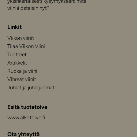
yksinkertaisesti kysymykseen: mitä
viiniä ostaisin nyt?
Linkit
Viikon viinit
Tilaa Viikon Viini
Tuotteet
Artikkelit
Ruoka ja viini
Vihreät viinit
Juhlat ja juhlajuomat
Esitä tuotetoive
www.alkotoive.fi
Ota yhteyttä