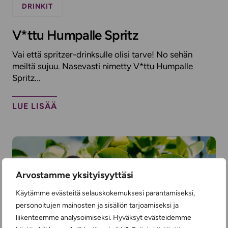
DRINKIT
V*ttu Humpalle Spritz
Vai että spritzer-drinksulle olisi tarve! No sehän
meiltä sujuu. Nasevasti nimetty V*ttu Humpalle
Spritz...
LUE LISÄÄ
Arvostamme yksityisyyttäsi
Käytämme evästeitä selauskokemuksesi parantamiseksi,
personoitujen mainosten ja sisällön tarjoamiseksi ja
liikenteemme analysoimiseksi. Hyväksyt evästeidemme