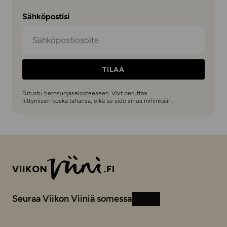
Sähköpostisi
TILAA
Tutustu
tietosuojaselosteeseen
. Voit peruttaa
liittymisen koska tahansa, eikä se sido sinua mihinkään.
Seuraa Viikon Viiniä somessa
Instagram
Facebook