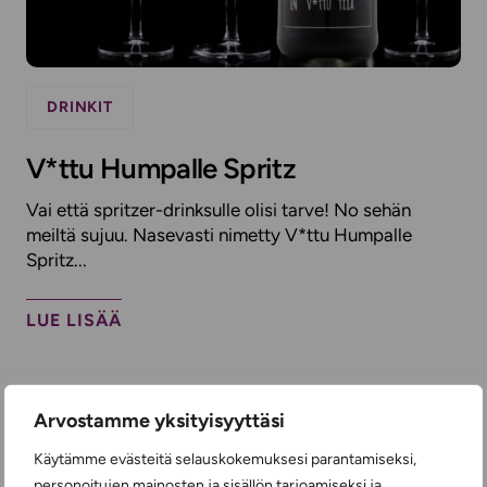
DRINKIT
V*ttu Humpalle Spritz
Vai että spritzer-drinksulle olisi tarve! No sehän
meiltä sujuu. Nasevasti nimetty V*ttu Humpalle
Spritz...
LUE LISÄÄ
Arvostamme yksityisyyttäsi
Käytämme evästeitä selauskokemuksesi parantamiseksi,
personoitujen mainosten ja sisällön tarjoamiseksi ja