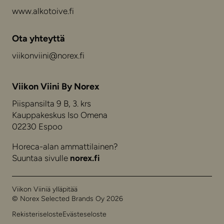
www.alkotoive.fi
Ota yhteyttä
viikonviini@norex.fi
Viikon Viini By Norex
Piispansilta 9 B, 3. krs
Kauppakeskus Iso Omena
02230 Espoo
Horeca-alan ammattilainen?
Suuntaa sivulle
norex.fi
Viikon Viiniä ylläpitää
© Norex Selected Brands Oy 2026
Rekisteriseloste
Evästeseloste