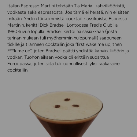
Italian Espresso Martini tehdään Tia Maria -kahvilikööristä,
vodkasta sekä espressosta. Jos tämä ei herätä, niin ei sitten
mikään. Yhden tärkeimmistä cocktail-klassikoista, Espresso
Martinin, kehitti Dick Bradsell Lontoossa Fred's Clubilla
1980-luvun lopulla. Bradsell kertoi naisasiakkaan (josta
tarinan mukaan tuli myöhemmin huippumalli) saapuneen
tiskille ja tilanneen cocktailin joka ”first wake me up, then
F**k me up”, joten Bradsell päätti yhdistää kahvin, liköörin ja
vodkan. Tuohon aikaan vodka oli erittäin suosittua
Euroopassa, joten siitä tuli luonnollisesti yksi raaka-aine
cocktailiin.