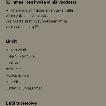
52 ihmeellisen hyvää viiniä vuodessa
Viikonviini.fi on media aivan tavallisille
viinin ystäville. Se vastaa
yksinkertaisesti kysymykseen: mitä
viiniä ostaisin nyt?
Linkit
Viikon viinit
Tilaa Viikon Viini
Tuotteet
Artikkelit
Ruoka ja viini
Vihreät viinit
Juhlat ja juhlajuomat
Esitä tuotetoive