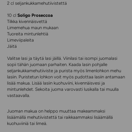
2 cl seljankukkamehutiivistettä
10 cl
Soligo Proseccoa
Tilkka kivennäisvettä
Limemehua maun mukaan
Tuoreita mintunlehtiä
Limeviipaleita
Jäitä
Valitse lasi ja täytä lasi jäillä. Viinilasi tai isompi juomalasi
sopii tähän juomaan parhaiten. Kaada lasin pohjalle
seljankukkamehutiiviste ja purista myös limenlohkon mehu
lasiin. Puristetun lohkon voit myös pudottaa lasiin antamaan
lisää makua. Lisää lasiin kuohuviini, kivennäisvesi ja
mintunlehdet. Sekoita juoma varovasti lusikalla tai muulla
vastaavalla.
Juoman makua on helppo muuttaa makeammaksi
lisäämällä mehutiivistettä tai raikkaammaksi lisäämällä
kuohuviiniä tai limeä.