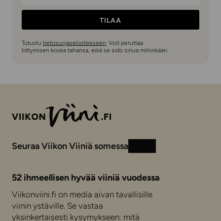
TILAA
Tutustu
tietosuojaselosteeseen
. Voit peruttaa
liittymisen koska tahansa, eikä se sido sinua mihinkään.
Seuraa Viikon Viiniä somessa
Instagram
Facebook
52 ihmeellisen hyvää viiniä vuodessa
Viikonviini.fi on media aivan tavallisille
viinin ystäville. Se vastaa
yksinkertaisesti kysymykseen: mitä