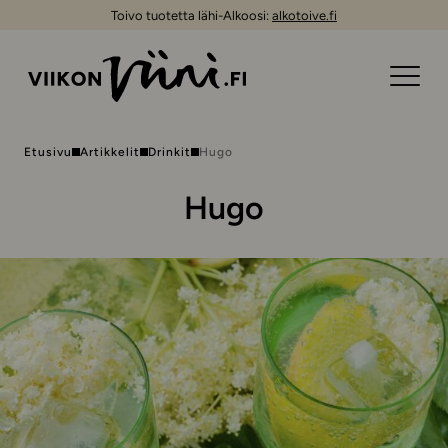
Toivo tuotetta lähi-Alkoosi:
alkotoive.fi
Etusivu
Artikkelit
Drinkit
Hugo
Hugo