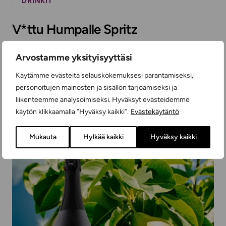
DRINKIT
V*ttu Humpalle Spritz
Vai että spritzer-drinksulle olisi tarve! No sehän
Arvostamme yksityisyyttäsi
meiltä sujuu. Nasevasti nimetty V*ttu Humpalle
Spritz...
Käytämme evästeitä selauskokemuksesi parantamiseksi,
personoitujen mainosten ja sisällön tarjoamiseksi ja
LUE LISÄÄ
liikenteemme analysoimiseksi. Hyväksyt evästeidemme
käytön klikkaamalla ”Hyväksy kaikki”.
Evästekäytäntö
Mukauta
Hylkää kaikki
Hyväksy kaikki