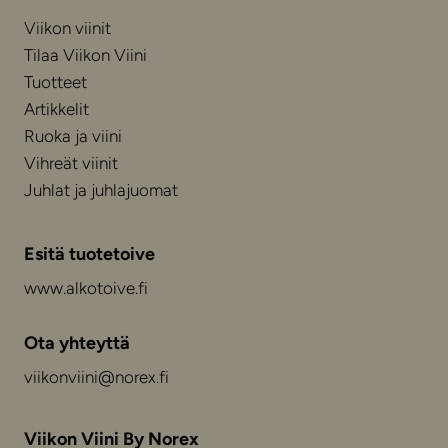
Viikon viinit
Tilaa Viikon Viini
Tuotteet
Artikkelit
Ruoka ja viini
Vihreät viinit
Juhlat ja juhlajuomat
Esitä tuotetoive
www.alkotoive.fi
Ota yhteyttä
viikonviini@norex.fi
Viikon Viini By Norex