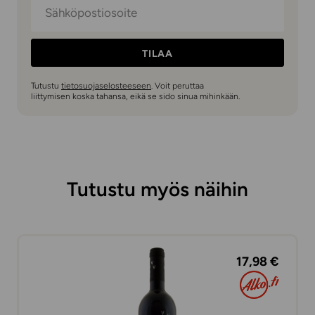
TILAA
Tutustu
tietosuojaselosteeseen
. Voit peruttaa
liittymisen koska tahansa, eikä se sido sinua mihinkään.
Tutustu myös näihin
17,98 €