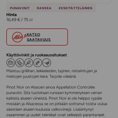
PUNAVIINIT
RANSKA
KESKITÄYTELÄINEN
Hinta
16,49 € / 75 cl
KATSO
SAATAVUUS
Käyttövinkit ja ruokasuositukset
Maistuu grillihan, leikkeleiden, tajinen, riistalintujen ja
mietojen juustojen kera. Tarjoile viileänä.
Pinot Noir on Alsacen ainoa Appellation Controlée
punaviini. Sitä tuotetaan runsaan kymmenyksen verran
kaikista alueen viineistä. Pinot Noir ei ole helppo rypäle
missään ja Alsacessa se on pitkään soittanut toista viulua
säestäen alueen kuuluisia valkoviinejä. Lisääntynyt
osaaminen ja uudet tekniikat ovat selkeästi parantaneet