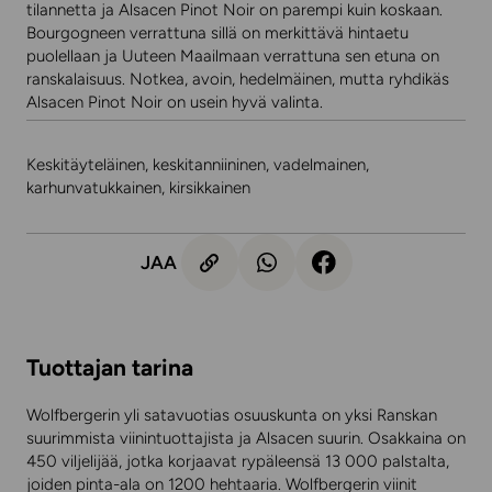
tilannetta ja Alsacen Pinot Noir on parempi kuin koskaan.
Bourgogneen verrattuna sillä on merkittävä hintaetu
puolellaan ja Uuteen Maailmaan verrattuna sen etuna on
ranskalaisuus. Notkea, avoin, hedelmäinen, mutta ryhdikäs
Alsacen Pinot Noir on usein hyvä valinta.
Keskitäyteläinen, keskitanniininen, vadelmainen,
karhunvatukkainen, kirsikkainen
JAA
Tuottajan tarina
Wolfbergerin yli satavuotias osuuskunta on yksi Ranskan
suurimmista viinintuottajista ja Alsacen suurin. Osakkaina on
450 viljelijää, jotka korjaavat rypäleensä 13 000 palstalta,
joiden pinta-ala on 1200 hehtaaria. Wolfbergerin viinit