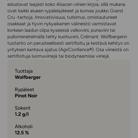
edustavat laajasti koko Alsacen viinien kirjoa, sillä mukana
ovat kaikki alueen rypälelajikkeet ja komea joukko Grand
Cru -tarhoja. Innovatiivisuus, tutkimus, omistautuneet
osakkaat ja hyvin nykyaikainen välineistö varmistavat
korkean laadun olipa kyseessä valkoviini, punaviini tai
pullomenetelmällä tehty kuohuviini, Crémant. Wolfbergerin
tuotanto on perusteellisesti sertifioitu ja kestävä kehitys on
yrityksen kantava ajatus (AgriConfiance®). Osa viineistä on
sertifioituja luomuviinejä tai biodynaamisia viinejä.
Tuottaja
Wolfberger
Rypäleet
Pinot Noir
Sokerit
1.2 g/l
Alkoholi
12.5 %