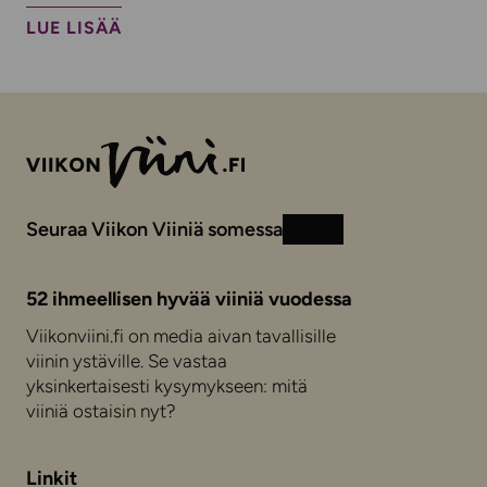
LUE LISÄÄ
Seuraa Viikon Viiniä somessa
Instagram
Facebook
52 ihmeellisen hyvää viiniä vuodessa
Viikonviini.fi on media aivan tavallisille
viinin ystäville. Se vastaa
yksinkertaisesti kysymykseen: mitä
viiniä ostaisin nyt?
Linkit