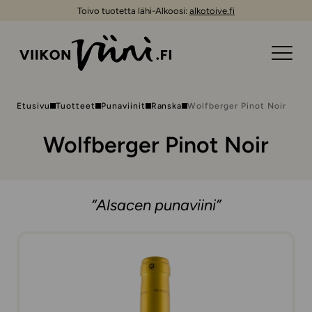
Toivo tuotetta lähi-Alkoosi:
alkotoive.fi
Etusivu
Tuotteet
Punaviinit
Ranska
Wolfberger Pinot Noir
Wolfberger Pinot Noir
“Alsacen punaviini”