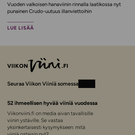
Vuoden valkoisen hanaviinin rinnalla laatikossa nyt
punainen Crudo-uutuus illanviettoihin
LUE LISÄÄ
Seuraa Viikon Viiniä somessa
Instagram
Facebook
52 ihmeellisen hyvää viiniä vuodessa
Viikonviini.fi on media aivan tavallisille
viinin ystäville. Se vastaa
yksinkertaisesti kysymykseen: mitä
viiniä ostaisin nyt?