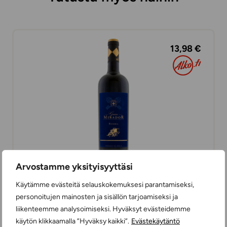
13,98 €
Arvostamme yksityisyyttäsi
Gran Mirador Reserva
Käytämme evästeitä selauskokemuksesi parantamiseksi,
PUNAVIINIT
personoitujen mainosten ja sisällön tarjoamiseksi ja
75 cl
ESPANJA
liikenteemme analysoimiseksi. Hyväksyt evästeidemme
käytön klikkaamalla ”Hyväksy kaikki”.
Evästekäytäntö