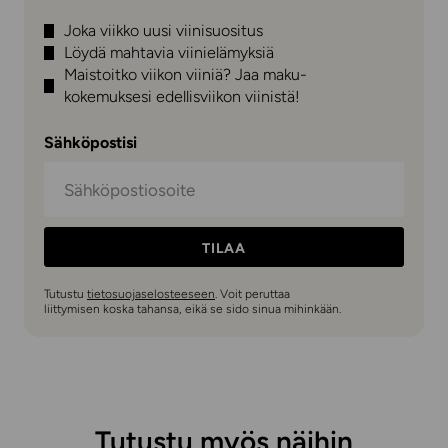
Joka viikko uusi viinisuositus
Löydä mahtavia viinielämyksiä
Maistoitko viikon viiniä? Jaa maku-
kokemuksesi edellisviikon viinistä!
Sähköpostisi
TILAA
Tutustu
tietosuojaselosteeseen
. Voit peruttaa
liittymisen koska tahansa, eikä se sido sinua mihinkään.
Tutustu myös näihin