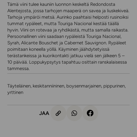
Tämä viini tulee kauniin luonnon keskeltä Redondosta
Alentejosta, jossa tarhojen maaperä on savea ja liuskekiveä.
Tarhoja ympäröi metsä. Aurinko paahtaisi helposti rusinoiksi
tummat rypäleet, mutta Touriga Nacional kestää täällä
hyvin. Viini on rotevaa ja ryhdikästä, mutta samalla raikasta.
Persoonallinen viini saadaan rypäleistä Touriga Nacional,
Syrah, Alicante Bouschet ja Cabernet Sauvignon. Rypäleet
poimitaan koneella yöllä. Käyminen jäähdytetyissä
terästankeissa ja kuorikontakti jatkuu vielä sen jälkeen 5 –
10 päivää. Loppukypsytys tapahtuu osittain ranskalaisessa
tammessa.
Täyteläinen, keskitanniininen, boysenmarjainen, pippurinen,
yrttinen
JAA