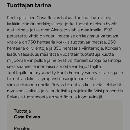
Tuottajan tarina
Portugalilainen Casa Relvas haluaa tuottaa laatuviinejä
kaikkiin elämän hetkiin; viinejä jotka tuovat mieleen hyvät
ajat, viinejä jotka ovat Alentejon lahja maailmalle. 1997
perustettu yhtiö on nuori, mutta se on kasvanut valtavasti:
yhtiöllä on 750 hehtaaria korkkia tuottavaa metsää, 250
hehtaaria oliivilehtoja ja 350 hehtaaria viinitarhoja. Korkean
laadun tasaisuus määrittää vuosittain tuotettuja kuutta
miljoonaa viinipulloa ja ne ovat voittaneet satoja palkintoja
sekä saaneet erinomaisia arvioita viinikirjoittajilta.
Tuottajalle on myönnetty Earth Friendly winery -status ja se
toteuttaa lukuisia ympäristönsuojeluhankkeita
viinintuotannon ohella. Relvas toteuttaa kestävää kehitystä
myös sosiaalisilla ja taloudellisilla projekteilla. Viisi prosenttia
Relvasin tuotannosta on sertifioituja luomuviinejä.
Tuottaja
Casa Relvas
Rypäleet