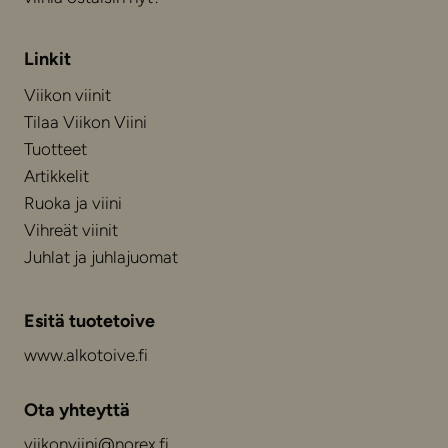
Linkit
Viikon viinit
Tilaa Viikon Viini
Tuotteet
Artikkelit
Ruoka ja viini
Vihreät viinit
Juhlat ja juhlajuomat
Esitä tuotetoive
www.alkotoive.fi
Ota yhteyttä
viikonviini@norex.fi