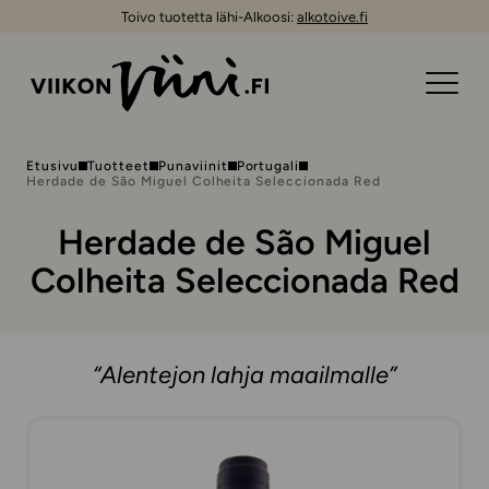
Toivo tuotetta lähi-Alkoosi:
alkotoive.fi
Etusivu
Tuotteet
Punaviinit
Portugali
Herdade de São Miguel Colheita Seleccionada Red
Herdade de São Miguel
Colheita Seleccionada Red
“Alentejon lahja maailmalle”