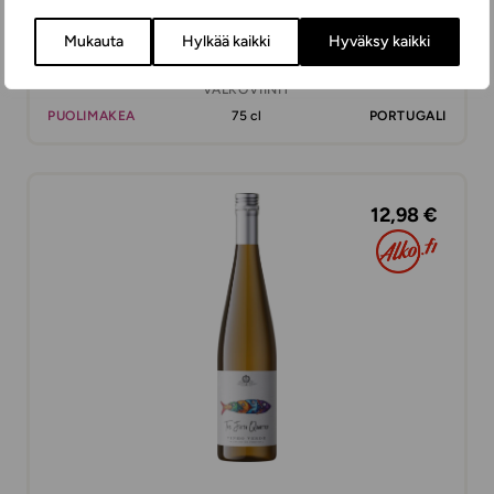
Mukauta
Hylkää kaikki
Hyväksy kaikki
Península das Vinhas Vinho Verde
VALKOVIINIT
PUOLIMAKEA
75 cl
PORTUGALI
12,98 €