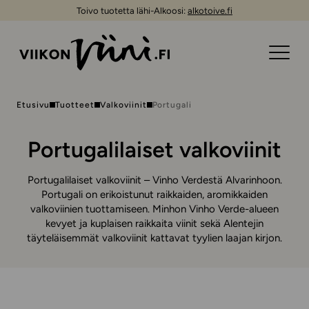
Toivo tuotetta lähi-Alkoosi:
alkotoive.fi
Etusivu
Tuotteet
Valkoviinit
Portugali
Portugalilaiset valkoviinit
Portugalilaiset valkoviinit – Vinho Verdestä Alvarinhoon.
Portugali on erikoistunut raikkaiden, aromikkaiden
valkoviinien tuottamiseen. Minhon Vinho Verde-alueen
kevyet ja kuplaisen raikkaita viinit sekä Alentejin
täyteläisemmät valkoviinit kattavat tyylien laajan kirjon.