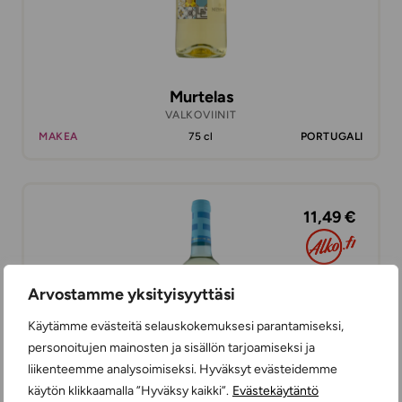
Murtelas
VALKOVIINIT
MAKEA
75 cl
PORTUGALI
11,49 €
Arvostamme yksityisyyttäsi
Käytämme evästeitä selauskokemuksesi parantamiseksi,
personoitujen mainosten ja sisällön tarjoamiseksi ja
liikenteemme analysoimiseksi. Hyväksyt evästeidemme
käytön klikkaamalla ”Hyväksy kaikki”.
Evästekäytäntö