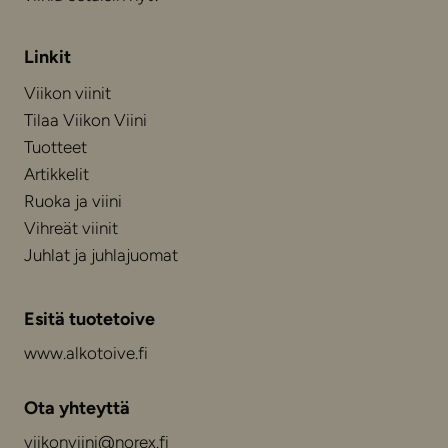
Linkit
Viikon viinit
Tilaa Viikon Viini
Tuotteet
Artikkelit
Ruoka ja viini
Vihreät viinit
Juhlat ja juhlajuomat
Esitä tuotetoive
www.alkotoive.fi
Ota yhteyttä
viikonviini@norex.fi