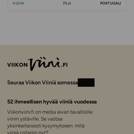
KUIVA
75 cl
PORTUGALI
Seuraa Viikon Viiniä somessa
Instagram
Facebook
52 ihmeellisen hyvää viiniä vuodessa
Viikonviini.fi on media aivan tavallisille
viinin ystäville. Se vastaa
yksinkertaisesti kysymykseen: mitä
viiniä ostaisin nyt?