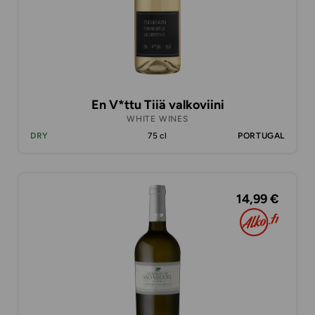
En V*ttu Tiiä valkoviini
WHITE WINES
DRY
75 cl
PORTUGAL
14,99 €