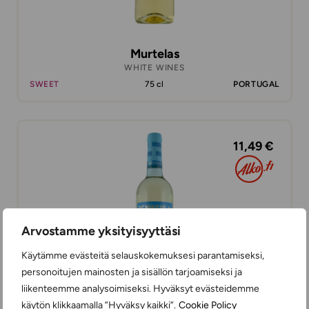
Murtelas
WHITE WINES
SWEET
75 cl
PORTUGAL
11,49 €
Arvostamme yksityisyyttäsi
Käytämme evästeitä selauskokemuksesi parantamiseksi,
personoitujen mainosten ja sisällön tarjoamiseksi ja
liikenteemme analysoimiseksi. Hyväksyt evästeidemme
käytön klikkaamalla ”Hyväksy kaikki”.
Cookie Policy