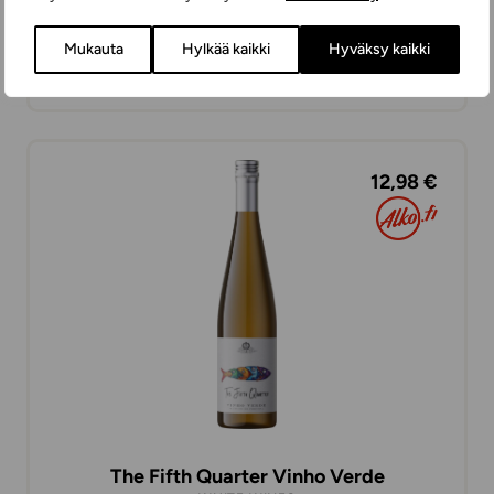
Península das Vinhas Vinho Verde
Mukauta
Hylkää kaikki
Hyväksy kaikki
WHITE WINES
SEMI-SWEET
75 cl
PORTUGAL
12,98 €
The Fifth Quarter Vinho Verde