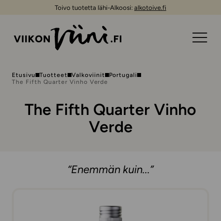
Toivo tuotetta lähi-Alkoosi:
alkotoive.fi
Etusivu
Tuotteet
Valkoviinit
Portugali
The Fifth Quarter Vinho Verde
The Fifth Quarter Vinho
Verde
“Enemmän kuin...”