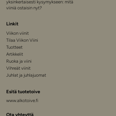
yksinkertaisesti kysymykseen: mitä
viiniä ostaisin nyt?
Linkit
Viikon viinit
Tilaa Viikon Viini
Tuotteet
Artikkelit
Ruoka ja viini
Vihreät viinit
Juhlat ja juhlajuomat
Esitä tuotetoive
www.alkotoive.fi
Ota yhteyttä