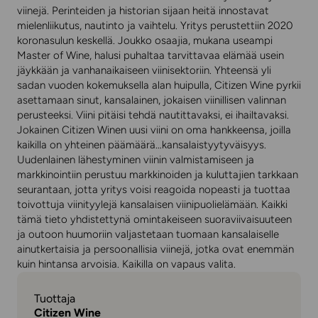
viinejä. Perinteiden ja historian sijaan heitä innostavat
mielenliikutus, nautinto ja vaihtelu. Yritys perustettiin 2020
koronasulun keskellä. Joukko osaajia, mukana useampi
Master of Wine, halusi puhaltaa tarvittavaa elämää usein
jäykkään ja vanhanaikaiseen viinisektoriin. Yhteensä yli
sadan vuoden kokemuksella alan huipulla, Citizen Wine pyrkii
asettamaan sinut, kansalainen, jokaisen viinillisen valinnan
perusteeksi. Viini pitäisi tehdä nautittavaksi, ei ihailtavaksi.
Jokainen Citizen Winen uusi viini on oma hankkeensa, joilla
kaikilla on yhteinen päämäärä…kansalaistyytyväisyys.
Uudenlainen lähestyminen viinin valmistamiseen ja
markkinointiin perustuu markkinoiden ja kuluttajien tarkkaan
seurantaan, jotta yritys voisi reagoida nopeasti ja tuottaa
toivottuja viinityylejä kansalaisen viinipuolielämään. Kaikki
tämä tieto yhdistettynä omintakeiseen suoraviivaisuuteen
ja outoon huumoriin valjastetaan tuomaan kansalaiselle
ainutkertaisia ja persoonallisia viinejä, jotka ovat enemmän
kuin hintansa arvoisia. Kaikilla on vapaus valita.
Tuottaja
Citizen Wine