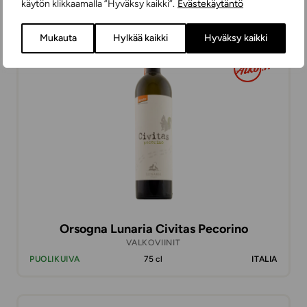
käytön klikkaamalla ”Hyväksy kaikki”.
Evästekäytäntö
Mukauta
Hylkää kaikki
Hyväksy kaikki
15,98 €
Orsogna Lunaria Civitas Pecorino
VALKOVIINIT
PUOLIKUIVA
75 cl
ITALIA