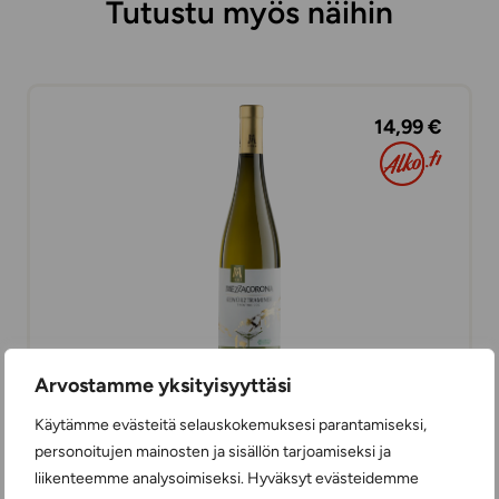
Tutustu myös näihin
14,99 €
Arvostamme yksityisyyttäsi
Mezzacorona Gewürztraminer
Käytämme evästeitä selauskokemuksesi parantamiseksi,
VALKOVIINIT
personoitujen mainosten ja sisällön tarjoamiseksi ja
KUIVA
75 cl
ITALIA
liikenteemme analysoimiseksi. Hyväksyt evästeidemme