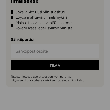
ilmaiseksi!
Joka viikko uusi viinisuositus
Löydä mahtavia viinielämyksiä
Maistoitko viikon viiniä? Jaa maku-
kokemuksesi edellisviikon viinistä!
Sähköpostisi
TILAA
Tutustu
tietosuojaselosteeseen
. Voit peruttaa
liittymisen koska tahansa, eikä se sido sinua mihinkään.