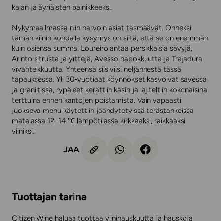
kalan ja äyriäisten painikkeeksi.
Nykymaailmassa niin harvoin asiat täsmäävät. Onneksi
tämän viinin kohdalla kysymys on siitä, että se on enemmän
kuin osiensa summa. Loureiro antaa persikkaisia sävyjä,
Arinto sitrusta ja yrttejä, Avesso hapokkuutta ja Trajadura
vivahteikkuutta. Yhteensä siis viisi neljännestä tässä
tapauksessa. Yli 30-vuotiaat köynnökset kasvoivat savessa
ja graniitissa, rypäleet kerättiin käsin ja lajiteltiin kokonaisina
terttuina ennen kantojen poistamista. Vain vapaasti
juokseva mehu käytettiin jäähdytetyissä terästankeissa
matalassa 12–14 ℃ lämpötilassa kirkkaaksi, raikkaaksi
viiniksi.
JAA
Tuottajan tarina
Citizen Wine haluaa tuottaa viinihauskuutta ja hauskoja