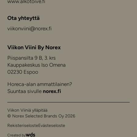
www.alkotoive.fi
Ota yhteyttä
viikonviini@norex.fi
Viikon Viini By Norex
Piispansilta 9 B, 3. krs
Kauppakeskus Iso Omena
02230 Espoo
Horeca-alan ammattilainen?
Suuntaa sivulle
norex.fi
Viikon Viiniä ylläpitää
© Norex Selected Brands Oy 2026
Rekisteriseloste
Evästeseloste
Created by