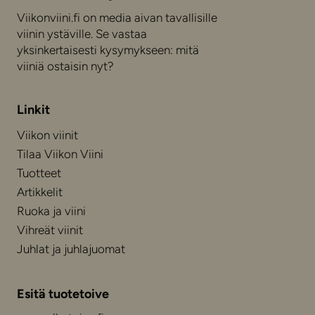
Viikonviini.fi on media aivan tavallisille
viinin ystäville. Se vastaa
yksinkertaisesti kysymykseen: mitä
viiniä ostaisin nyt?
Linkit
Viikon viinit
Tilaa Viikon Viini
Tuotteet
Artikkelit
Ruoka ja viini
Vihreät viinit
Juhlat ja juhlajuomat
Esitä tuotetoive