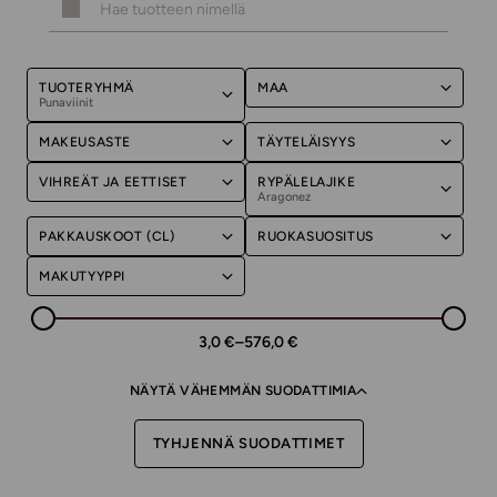
TUOTERYHMÄ
MAA
Punaviinit
MAKEUSASTE
TÄYTELÄISYYS
VIHREÄT JA EETTISET
RYPÄLELAJIKE
Aragonez
PAKKAUSKOOT (CL)
RUOKASUOSITUS
MAKUTYYPPI
3,0 €
–
576,0 €
NÄYTÄ VÄHEMMÄN SUODATTIMIA
TYHJENNÄ SUODATTIMET