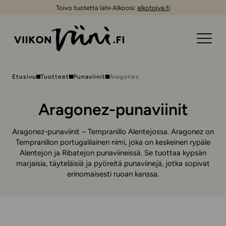
Toivo tuotetta lähi-Alkoosi:
alkotoive.fi
Etusivu
Tuotteet
Punaviinit
Aragonez
Aragonez-punaviinit
Aragonez-punaviinit – Tempranillo Alentejossa. Aragonez on
Tempranillon portugalilainen nimi, joka on keskeinen rypäle
Alentejon ja Ribatejon punaviineissä. Se tuottaa kypsän
marjaisia, täyteläisiä ja pyöreitä punaviinejä, jotka sopivat
erinomaisesti ruoan kanssa.