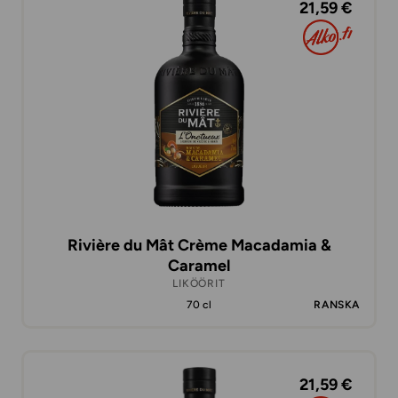
21,59 €
Rivière du Mât Crème Macadamia &
Caramel
LIKÖÖRIT
70 cl
RANSKA
21,59 €