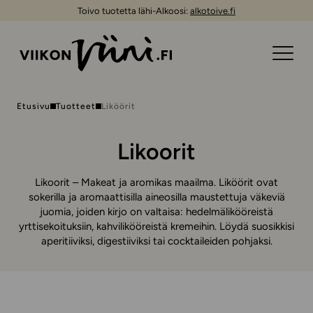
Toivo tuotetta lähi-Alkoosi:
alkotoive.fi
Etusivu
Tuotteet
Liköörit
Likoorit
Likoorit – Makeat ja aromikas maailma. Liköörit ovat
sokerilla ja aromaattisilla aineosilla maustettuja väkeviä
juomia, joiden kirjo on valtaisa: hedelmälikööreistä
yrttisekoituksiin, kahvilikööreistä kremeihin. Löydä suosikkisi
aperitiiviksi, digestiiviksi tai cocktaileiden pohjaksi.