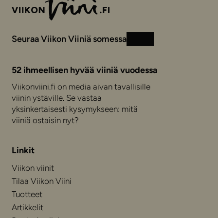
Seuraa Viikon Viiniä somessa
Instagram
Facebook
52 ihmeellisen hyvää viiniä vuodessa
Viikonviini.fi on media aivan tavallisille
viinin ystäville. Se vastaa
yksinkertaisesti kysymykseen: mitä
viiniä ostaisin nyt?
Linkit
Viikon viinit
Tilaa Viikon Viini
Tuotteet
Artikkelit