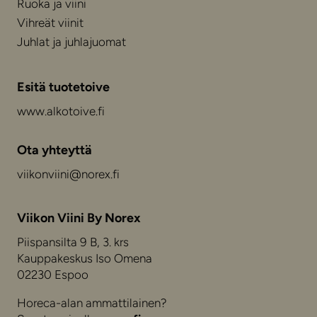
Ruoka ja viini
Vihreät viinit
Juhlat ja juhlajuomat
Esitä tuotetoive
www.alkotoive.fi
Ota yhteyttä
viikonviini@norex.fi
Viikon Viini By Norex
Piispansilta 9 B, 3. krs
Kauppakeskus Iso Omena
02230 Espoo
Horeca-alan ammattilainen?