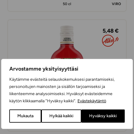
50 cl
VIRO
5,48 €
Arvostamme yksityisyyttäsi
Käytämme evästeitä selauskokemuksesi parantamiseksi,
personoitujen mainosten ja sisällön tarjoamiseksi ja
liikenteemme analysoimiseksi. Hyväksyt evästeidemme
käytön klikkaamalla ”Hyväksy kaikki”.
Evästekäytäntö
Metsmaasikas Wild Strawberry muovipullo
Mukauta
Hylkää kaikki
Hyväksy kaikki
LIKÖÖRIT
20 cl
VIRO