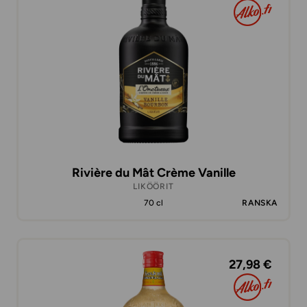
Rivière du Mât Crème Vanille
LIKÖÖRIT
70 cl
RANSKA
27,98 €