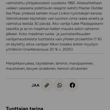
valmistettu yhtäjaksoisesti vuodesta 1960. Ainesuhteiltaan
vieläkin salaisena pidettävän reseptin kehitti Master Distiller
Ilse Maar yhdessä kahden muun Livikon työntekijän kanssa.
Valmistukseen käytetään vain luonnon omia raaka-aineita ja
valmistus kestää 30 päivää. Aito vanilja tulee Madagaskarin
saarelta ja se on maailman kallein mauste aidon sahramin
jälkeen. Koko maailman ruoka- ja juomateollisuuden
vaniljamausteisista tuotteista vain yhteen prosenttiin (1 %)
on käytetty aitoa vaniljaa! Alkon toiseksi eniten myydyin
yrttilikööri (markkinaosuus 20 % v. 2020).
Meripihkanruskea, täyteläinen, lämmin, marsipaaninen,
mausteinen, kevyen arrakkinen, hennon sitruksinen
JAA
Tuottajan tarina