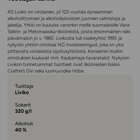
AS Liviko on virolainen, yli 122-vuotias dynaaminen
alkoholittomien ja alkoholipitoisten juomien valmistaja ja
jakelija. Yhtiö on kuuluisa varsinkin meille suomalaisille Vana
Tallinn- ja Metsmaasika-likööreistä, joista ensimmäinen näki
päivänvalon jo v. 1960. Livikosta tuli osakeyhtiö 1995 ja
nykyisin yhtiön omistaa NG Investeeringud, joka on yksi
johtavista virolaisista sijoitusyhtiöistä. Konsernin muihin
omistuksiin kuuluvat mm. Kaubamaja-tavaratalot. Nykyisin
Livikon tunnetuimmat tuotteet ovat likööreiden lisäksi
Crafter’s Gin sekä luomuvodka Hõbe.
Tuottaja
Liviko
Sokerit
320 g/l
Alkoholi
40 %