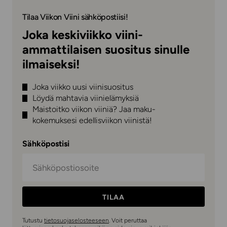
Tilaa Viikon Viini sähköpostiisi!
Joka keskiviikko viini-
ammattilaisen suositus sinulle
ilmaiseksi!
Joka viikko uusi viinisuositus
Löydä mahtavia viinielämyksiä
Maistoitko viikon viiniä? Jaa maku-
kokemuksesi edellisviikon viinistä!
Sähköpostisi
TILAA
Tutustu
tietosuojaselosteeseen
. Voit peruttaa