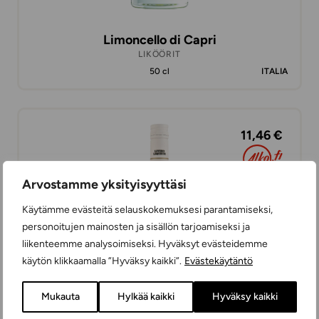
Limoncello di Capri
LIKÖÖRIT
50 cl
ITALIA
11,46 €
Arvostamme yksityisyyttäsi
Käytämme evästeitä selauskokemuksesi parantamiseksi,
personoitujen mainosten ja sisällön tarjoamiseksi ja
liikenteemme analysoimiseksi. Hyväksyt evästeidemme
käytön klikkaamalla ”Hyväksy kaikki”.
Evästekäytäntö
Mukauta
Hylkää kaikki
Hyväksy kaikki