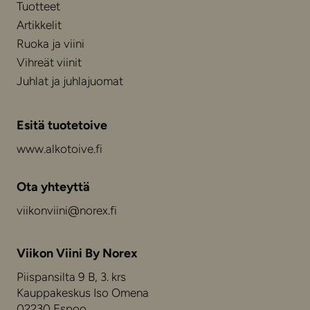
Tuotteet
Artikkelit
Ruoka ja viini
Vihreät viinit
Juhlat ja juhlajuomat
Esitä tuotetoive
www.alkotoive.fi
Ota yhteyttä
viikonviini@norex.fi
Viikon Viini By Norex
Piispansilta 9 B, 3. krs
Kauppakeskus Iso Omena
02230 Espoo