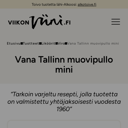
Toivo tuotetta lähi-Alkoosi:
alkotoive.fi
Etusivu
Tuotteet
Liköörit
Viro
Vana Tallinn muovipullo mini
Vana Tallinn muovipullo
mini
“Tarkoin varjeltu resepti, jolla tuotetta
on valmistettu yhtäjaksoisesti vuodesta
1960”