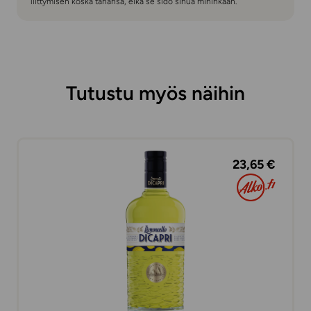
liittymisen koska tahansa, eikä se sido sinua mihinkään.
Tutustu myös näihin
23,65 €