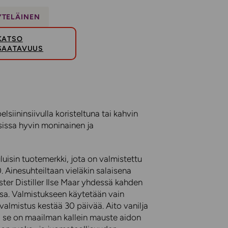
YTELÄINEN
KATSO
SAATAVUUS
lsiininsiivulla koristeltuna tai kahvin
issa hyvin moninainen ja
luisin tuotemerkki, jota on valmistettu
 Ainesuhteiltaan vieläkin salaisena
ster Distiller Ilse Maar yhdessä kahden
sa. Valmistukseen käytetään vain
valmistus kestää 30 päivää. Aito vanilja
a se on maailman kallein mauste aidon