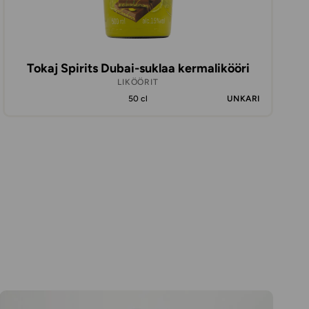
Tokaj Spirits Dubai-suklaa kermalikööri
LIKÖÖRIT
50 cl
UNKARI