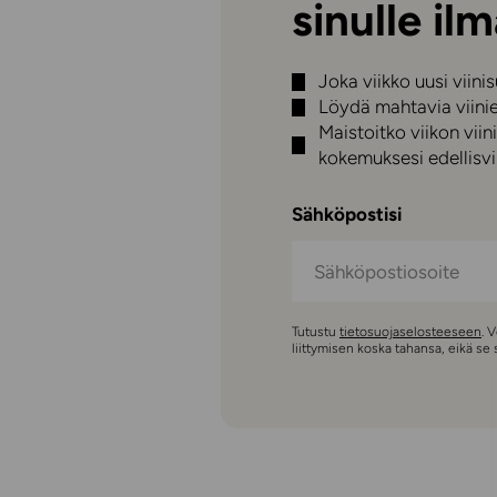
sinulle ilm
Joka viikko uusi viini
Löydä mahtavia viini
Maistoitko viikon vi
kokemuksesi edellisvii
Sähköpostisi
Tutustu
tietosuojaselosteeseen
. 
liittymisen koska tahansa, eikä se