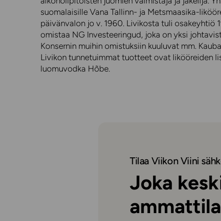
alkoholipitoisten juomien valmistaja ja jakelija. Yh
suomalaisille Vana Tallinn- ja Metsmaasika-liköör
päivänvalon jo v. 1960. Livikosta tuli osakeyhtiö 
omistaa NG Investeeringud, joka on yksi johtavista 
Konsernin muihin omistuksiin kuuluvat mm. Kauba
Livikon tunnetuimmat tuotteet ovat likööreiden lis
luomuvodka Hõbe.
Tilaa Viikon Viini sähk
Joka keski
ammattila