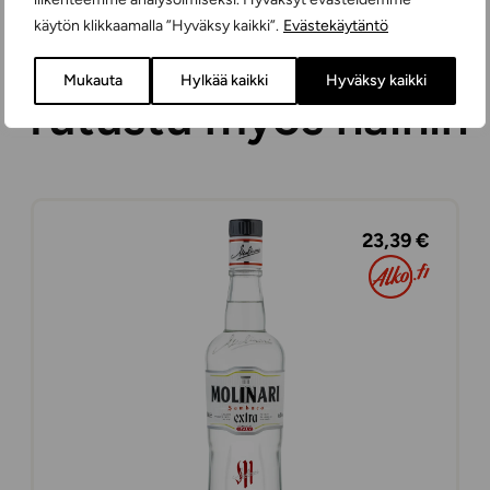
käytön klikkaamalla ”Hyväksy kaikki”.
Evästekäytäntö
Mukauta
Hylkää kaikki
Hyväksy kaikki
Tutustu myös näihin
23,39 €