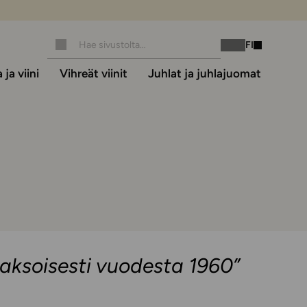
FI
Instagram
Facebook
ja viini
Vihreät viinit
Juhlat ja juhlajuomat
äjaksoisesti vuodesta 1960”