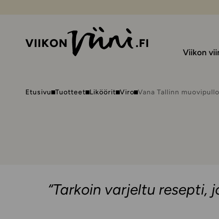
Viikon vii
Etusivu
Tuotteet
Liköörit
Viro
Vana Tallinn muovipull
“Tarkoin varjeltu resepti,