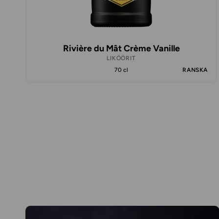
Rivière du Mât Crème Vanille
LIKÖÖRIT
70 cl
RANSKA