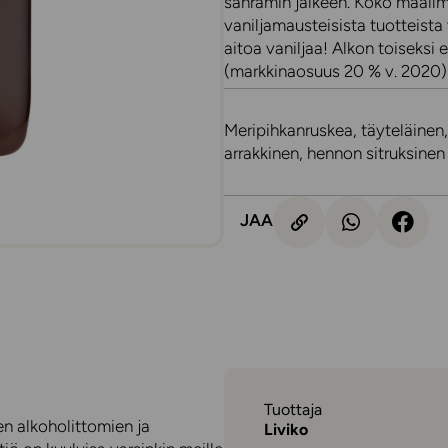
sahramin jälkeen. Koko maailm
vaniljamausteisista tuotteista
aitoa vaniljaa! Alkon toiseksi 
(markkinaosuus 20 % v. 2020)
Meripihkanruskea, täyteläinen
arrakkinen, hennon sitruksinen
JAA
Tuottaja
en alkoholittomien ja
Liviko