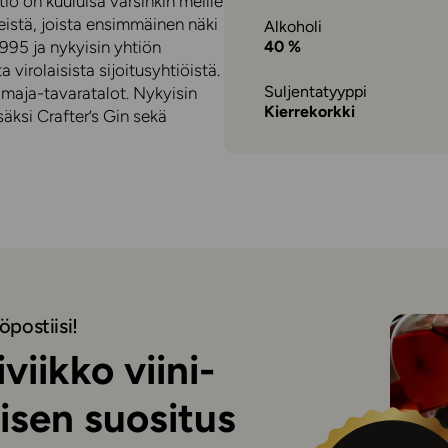
tiö on kuuluisa varsinkin meille
eistä, joista ensimmäinen näki
Alkoholi
1995 ja nykyisin yhtiön
40 %
virolaisista sijoitusyhtiöistä.
Suljentatyyppi
maja-tavaratalot. Nykyisin
Kierrekorkki
äksi Crafter’s Gin sekä
öpostiisi!
viikko viini-
isen suositus