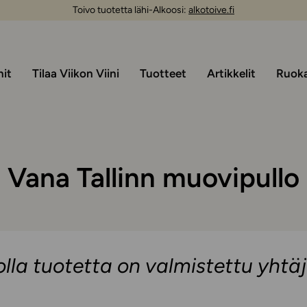
Toivo tuotetta lähi-Alkoosi:
alkotoive.fi
nit
Tilaa Viikon Viini
Tuotteet
Artikkelit
Ruoka 
o
Vana Tallinn muovipullo
 jolla tuotetta on valmistettu yht