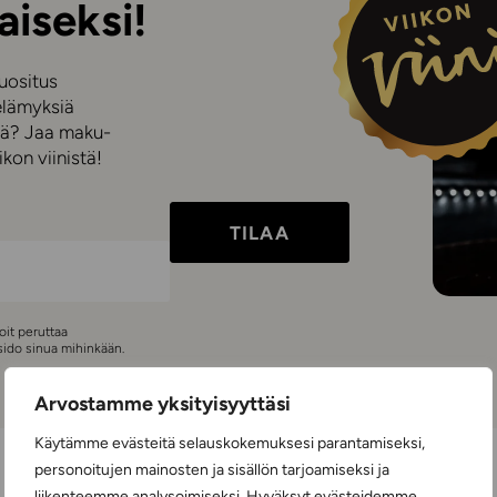
aiseksi!
suositus
elämyksiä
iniä? Jaa maku-
kon viinistä!
TILAA
Voit peruttaa
 sido sinua mihinkään.
Arvostamme yksityisyyttäsi
Käytämme evästeitä selauskokemuksesi parantamiseksi,
personoitujen mainosten ja sisällön tarjoamiseksi ja
liikenteemme analysoimiseksi. Hyväksyt evästeidemme