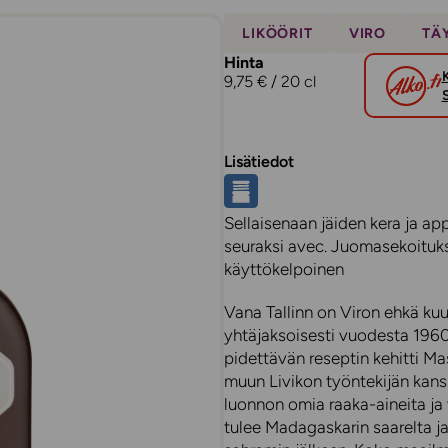
LIKÖÖRIT
VIRO
TÄ
Hinta
9,75 € / 20 cl
Lisätiedot
Sellaisenaan jäiden kera ja appe
seuraksi avec. Juomasekoituks
käyttökelpoinen
Vana Tallinn on Viron ehkä kuu
yhtäjaksoisesti vuodesta 1960.
pidettävän reseptin kehitti Ma
muun Livikon työntekijän kans
luonnon omia raaka-aineita ja 
tulee Madagaskarin saarelta j