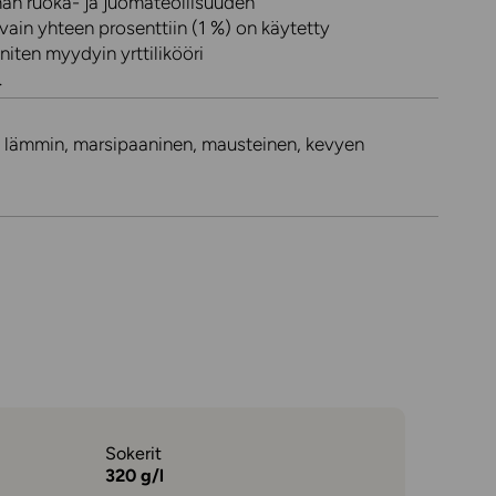
an ruoka- ja juomateollisuuden
 vain yhteen prosenttiin (1 %) on käytetty
eniten myydyin yrttilikööri
.
, lämmin, marsipaaninen, mausteinen, kevyen
Sokerit
320 g/l