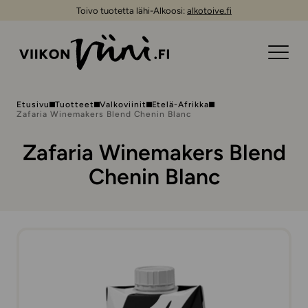
Toivo tuotetta lähi-Alkoosi:
alkotoive.fi
Etusivu
Tuotteet
Valkoviinit
Etelä-Afrikka
Zafaria Winemakers Blend Chenin Blanc
Zafaria Winemakers Blend
Chenin Blanc