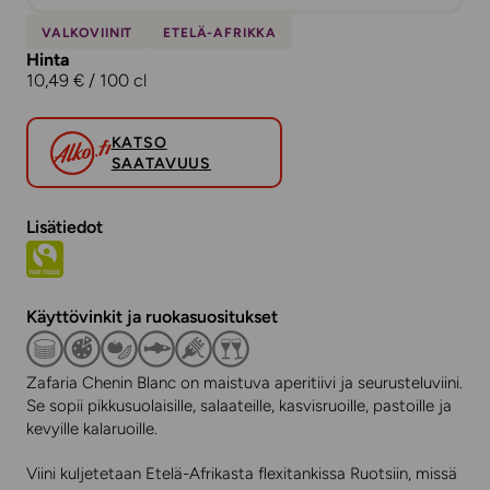
VALKOVIINIT
ETELÄ-AFRIKKA
Hinta
10,49 € / 100 cl
KATSO
SAATAVUUS
Lisätiedot
Käyttövinkit ja ruokasuositukset
Zafaria Chenin Blanc on maistuva aperitiivi ja seurusteluviini.
Se sopii pikkusuolaisille, salaateille, kasvisruoille, pastoille ja
kevyille kalaruoille.
Viini kuljetetaan Etelä-Afrikasta flexitankissa Ruotsiin, missä