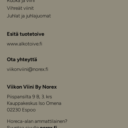
Ruoka ja viini
Vihreät viinit
Juhlat ja juhlajuomat
Esitä tuotetoive
www.alkotoive.fi
Ota yhteyttä
viikonviini@norex.fi
Viikon Viini By Norex
Piispansilta 9 B, 3. krs
Kauppakeskus Iso Omena
02230 Espoo
Horeca-alan ammattilainen?
Suuntaa sivulle
norex.fi