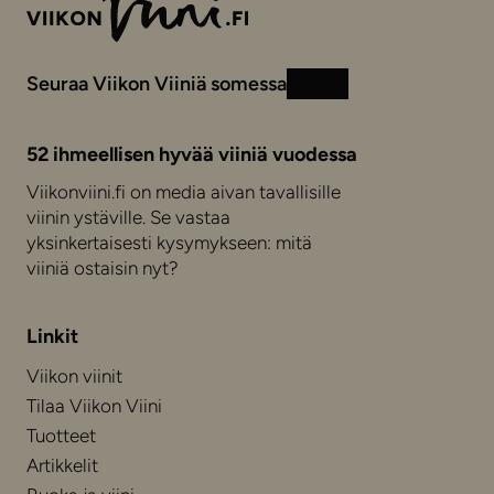
Seuraa Viikon Viiniä somessa
Instagram
Facebook
52 ihmeellisen hyvää viiniä vuodessa
Viikonviini.fi on media aivan tavallisille
viinin ystäville. Se vastaa
yksinkertaisesti kysymykseen: mitä
viiniä ostaisin nyt?
Linkit
Viikon viinit
Tilaa Viikon Viini
Tuotteet
Artikkelit