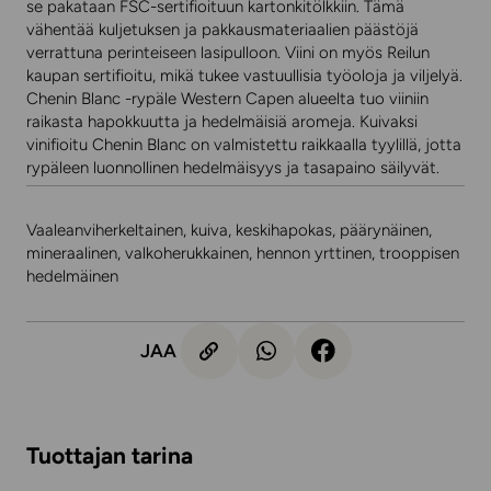
se pakataan FSC-sertifioituun kartonkitölkkiin. Tämä
vähentää kuljetuksen ja pakkausmateriaalien päästöjä
verrattuna perinteiseen lasipulloon. Viini on myös Reilun
kaupan sertifioitu, mikä tukee vastuullisia työoloja ja viljelyä.
Chenin Blanc -rypäle Western Capen alueelta tuo viiniin
raikasta hapokkuutta ja hedelmäisiä aromeja. Kuivaksi
vinifioitu Chenin Blanc on valmistettu raikkaalla tyylillä, jotta
rypäleen luonnollinen hedelmäisyys ja tasapaino säilyvät.
Vaaleanviherkeltainen, kuiva, keskihapokas, päärynäinen,
mineraalinen, valkoherukkainen, hennon yrttinen, trooppisen
hedelmäinen
JAA
Tuottajan tarina