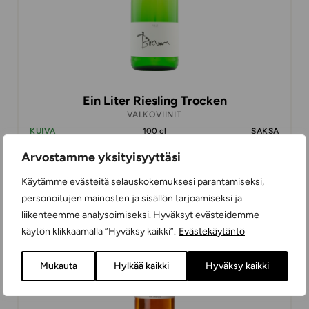
Ein Liter Riesling Trocken
VALKOVIINIT
KUIVA
100 cl
SAKSA
Arvostamme yksityisyyttäsi
Käytämme evästeitä selauskokemuksesi parantamiseksi,
16,98 €
personoitujen mainosten ja sisällön tarjoamiseksi ja
liikenteemme analysoimiseksi. Hyväksyt evästeidemme
käytön klikkaamalla ”Hyväksy kaikki”.
Evästekäytäntö
Mukauta
Hylkää kaikki
Hyväksy kaikki