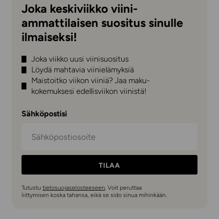
Joka keskiviikko viini-
ammattilaisen suositus sinulle
ilmaiseksi!
Joka viikko uusi viinisuositus
Löydä mahtavia viinielämyksiä
Maistoitko viikon viiniä? Jaa maku-
kokemuksesi edellisviikon viinistä!
Sähköpostisi
TILAA
Tutustu
tietosuojaselosteeseen
. Voit peruttaa
liittymisen koska tahansa, eikä se sido sinua mihinkään.