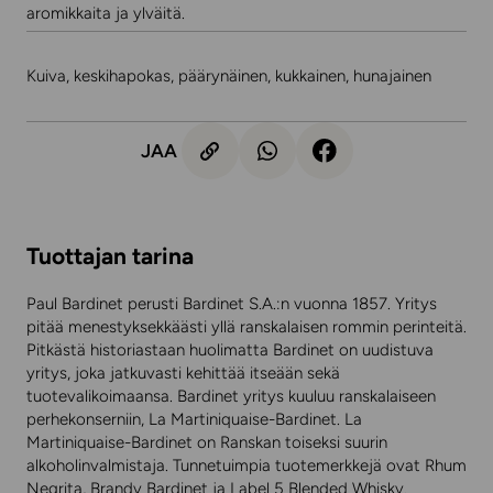
aromikkaita ja ylväitä.
Kuiva, keskihapokas, päärynäinen, kukkainen, hunajainen
JAA
Tuottajan tarina
Paul Bardinet perusti Bardinet S.A.:n vuonna 1857. Yritys
pitää menestyksekkäästi yllä ranskalaisen rommin perinteitä.
Pitkästä historiastaan huolimatta Bardinet on uudistuva
yritys, joka jatkuvasti kehittää itseään sekä
tuotevalikoimaansa. Bardinet yritys kuuluu ranskalaiseen
perhekonserniin, La Martiniquaise-Bardinet. La
Martiniquaise-Bardinet on Ranskan toiseksi suurin
alkoholinvalmistaja. Tunnetuimpia tuotemerkkejä ovat Rhum
Negrita, Brandy Bardinet ja Label 5 Blended Whisky.