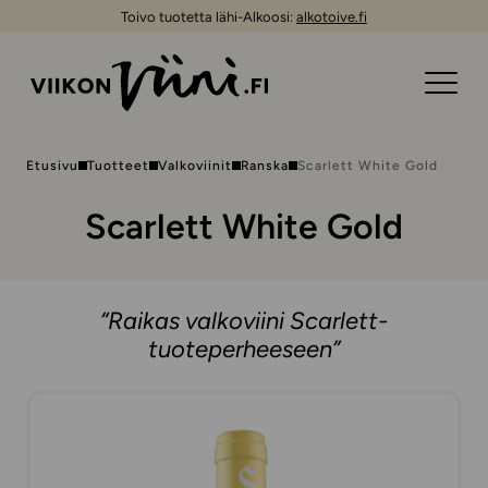
Toivo tuotetta lähi-Alkoosi:
alkotoive.fi
Etusivu
Tuotteet
Valkoviinit
Ranska
Scarlett White Gold
Scarlett White Gold
“Raikas valkoviini Scarlett-
tuoteperheeseen”