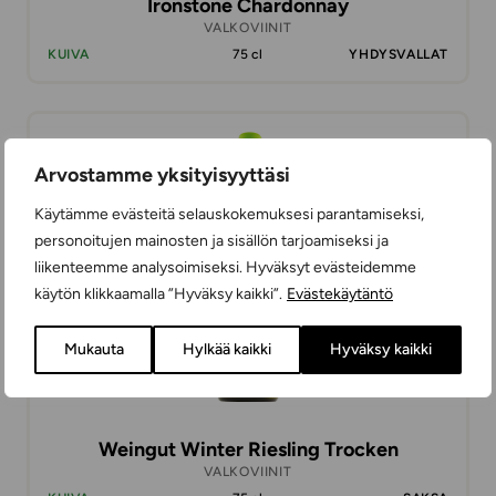
Ironstone Chardonnay
VALKOVIINIT
KUIVA
75 cl
YHDYSVALLAT
18,99 €
Arvostamme yksityisyyttäsi
Käytämme evästeitä selauskokemuksesi parantamiseksi,
personoitujen mainosten ja sisällön tarjoamiseksi ja
liikenteemme analysoimiseksi. Hyväksyt evästeidemme
käytön klikkaamalla ”Hyväksy kaikki”.
Evästekäytäntö
Mukauta
Hylkää kaikki
Hyväksy kaikki
Weingut Winter Riesling Trocken
VALKOVIINIT