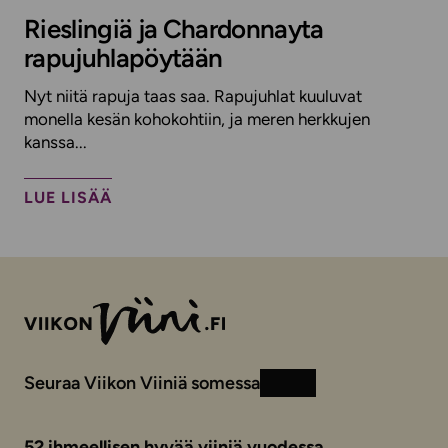
Rieslingiä ja Chardonnayta
rapujuhlapöytään
Nyt niitä rapuja taas saa. Rapujuhlat kuuluvat
monella kesän kohokohtiin, ja meren herkkujen
kanssa...
LUE LISÄÄ
Seuraa Viikon Viiniä somessa
Instagram
Facebook
52 ihmeellisen hyvää viiniä vuodessa