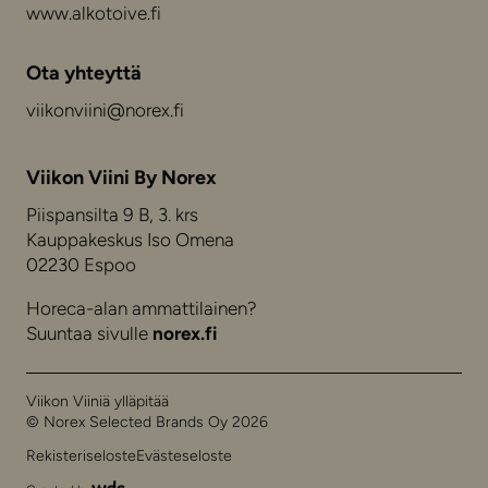
www.alkotoive.fi
Ota yhteyttä
viikonviini@norex.fi
Viikon Viini By Norex
Piispansilta 9 B, 3. krs
Kauppakeskus Iso Omena
02230 Espoo
Horeca-alan ammattilainen?
Suuntaa sivulle
norex.fi
Viikon Viiniä ylläpitää
© Norex Selected Brands Oy 2026
Rekisteriseloste
Evästeseloste