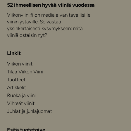
52 ihmeellisen hyvää viiniä vuodessa
Viikonviini.fi on media aivan tavallisille
viinin ystäville. Se vastaa
yksinkertaisesti kysymykseen: mitä
viiniä ostaisin nyt?
Linkit
Viikon viinit
Tilaa Viikon Viini
Tuotteet
Artikkelit
Ruoka ja viini
Vihreät viinit
Juhlat ja juhlajuomat
Esitä tuotetoive