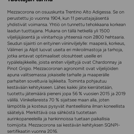
Mezzacorona on osuuskunta Trentino Alto Adigessa. Se on
perustettu jo vuonna 1904, kun 11 perustajajäsentä
yhdistivät voimansa. Yhtiö on tunnettu tehokkaana korkean
laadun tuottajana. Mukana on tällä hetkellä yli 1500
viljelijäjäsentä ja viinitarhoja yhteensä noin 2800 hehtaaria.
Seudun sijainti on erityinen viininviljelylle: maaperä, korkeus,
Välimeri ja Alpit luovat useita eri mikroilmastoja ja tarhoja,
jotka antavat optimaaliset olosuhteet useille eri
rypälelajikkeille, joista eniten viljeltyjä ovat Chardonnay ja
Pinot Grigio. Mezzacoronan agronomit ovat viljelijöiden
apuna valitsemassa jokaiselle tarhalle ja maaperälle
parhaiten soveltuvia lajikkeita. Toiminta pohjautuu
kestävään kehitykseen. Lähes kaikki jäte kierrätetään,
tuotettu jätemäärä pieneni jopa 56 % vuosien 2015 ja 2019
välillä. Viinikellareista 70 % sijaitsee maan alla, joten
lämpötila ja kosteus pysyvät ihanteellisina ilman koneellista
säätelyä. Merkittävä osa sähköstä tuotetaan
aurinkopaneeleilla ja hankinnoissa tuetaan paikallisia
toimijoita. Mezzacorona sai kestävän kehityksen SQNPI-
sertifikaatin vuonna 2016.