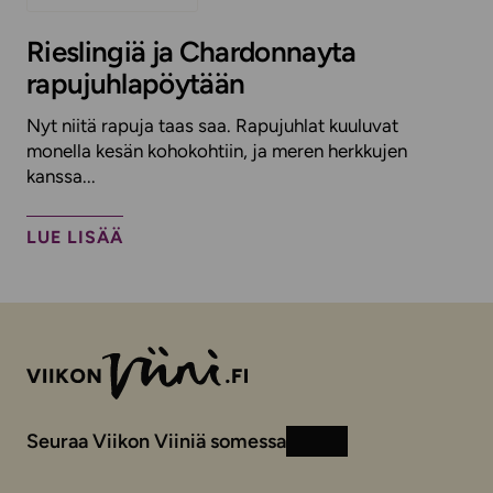
Rieslingiä ja Chardonnayta
rapujuhlapöytään
Nyt niitä rapuja taas saa. Rapujuhlat kuuluvat
monella kesän kohokohtiin, ja meren herkkujen
kanssa...
LUE LISÄÄ
Seuraa Viikon Viiniä somessa
Instagram
Facebook