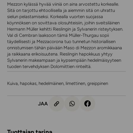
Mezzon kylässä hyvää viiniä on aina arvostettu korkealle.
Sitä on tarjottu ehtoollisella ja aiemmin sitä on uhrattu
sielun pelastamiseksi. Korkealla vuorten suojassa
köynnöksen on sovittava olosuhteisiin, joihin sveitsiläinen
Hermann Müller kehitti Rieslingin ja Sylvanerin risteytyksen.
Val di Cembran laaksoon tämä Müller-Thurgau sopii
täydellisesti ja Mezzacorona tuo tunnetun historiallisen
onnistumisen tähän päivään Maso di Mezzon aromikkaana
ja raikkaana erikoisuutena. Rieslingin hapokkuus yhtyy
Sylvanerin makeampaan ja kypsempään hedelmäisyyteen
tuoden tervehdyksen Dolomiittien rinteiltä.
Kuiva, hapokas, hedelmäinen, limettinen, greippinen
JAA
Tuottajan tarina