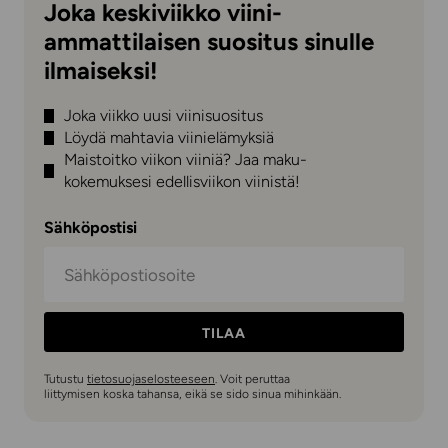
Joka keskiviikko viini-
ammattilaisen suositus sinulle
ilmaiseksi!
Joka viikko uusi viinisuositus
Löydä mahtavia viinielämyksiä
Maistoitko viikon viiniä? Jaa maku-
kokemuksesi edellisviikon viinistä!
Sähköpostisi
TILAA
Tutustu
tietosuojaselosteeseen
. Voit peruttaa
liittymisen koska tahansa, eikä se sido sinua mihinkään.