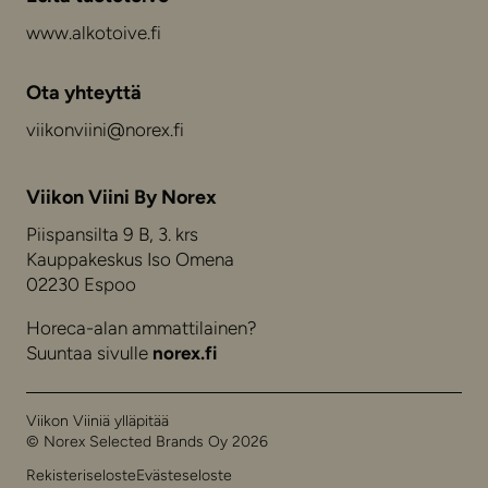
www.alkotoive.fi
Ota yhteyttä
viikonviini@norex.fi
Viikon Viini By Norex
Piispansilta 9 B, 3. krs
Kauppakeskus Iso Omena
02230 Espoo
Horeca-alan ammattilainen?
Suuntaa sivulle
norex.fi
Viikon Viiniä ylläpitää
© Norex Selected Brands Oy 2026
Rekisteriseloste
Evästeseloste