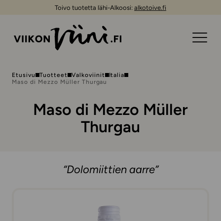
Toivo tuotetta lähi-Alkoosi:
alkotoive.fi
Etusivu
Tuotteet
Valkoviinit
Italia
Maso di Mezzo Müller Thurgau
Maso di Mezzo Müller
Thurgau
“Dolomiittien aarre”