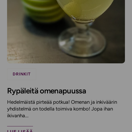
DRINKIT
Rypäleitä omenapuussa
Hedelmäistä pirteää potkua! Omenan ja inkiväärin
yhdistelmä on todella toimiva kombo! Jopa ihan
ikivanha...
LUE LISÄÄ