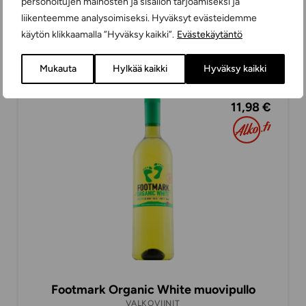
Villa Maria Single Vineyard Seaspray
personoitujen mainosten ja sisällön tarjoamiseksi ja
Sauvignon Blanc
liikenteemme analysoimiseksi. Hyväksyt evästeidemme
VALKOVIINIT
käytön klikkaamalla ”Hyväksy kaikki”.
Evästekäytäntö
KUIVA
75 cl
UUSI-SEELANTI
Mukauta
Hylkää kaikki
Hyväksy kaikki
11,98 €
Footmark Organic White muovipullo
VALKOVIINIT