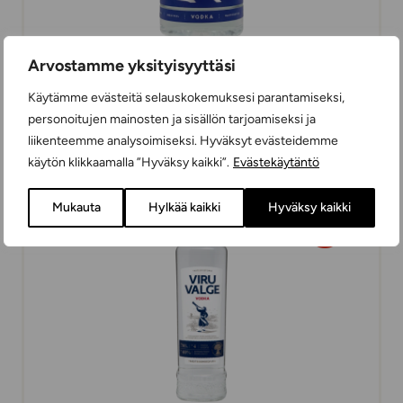
Arvostamme yksityisyyttäsi
Blue Moment Vodka
Käytämme evästeitä selauskokemuksesi parantamiseksi,
VODKAT
personoitujen mainosten ja sisällön tarjoamiseksi ja
50 cl
SUOMI
liikenteemme analysoimiseksi. Hyväksyt evästeidemme
käytön klikkaamalla ”Hyväksy kaikki”.
Evästekäytäntö
25,48 €
Mukauta
Hylkää kaikki
Hyväksy kaikki