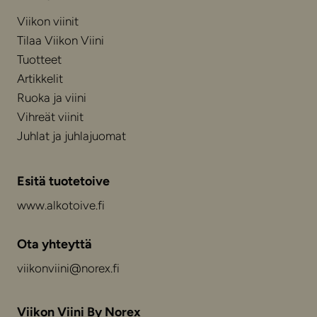
Viikon viinit
Tilaa Viikon Viini
Tuotteet
Artikkelit
Ruoka ja viini
Vihreät viinit
Juhlat ja juhlajuomat
Esitä tuotetoive
www.alkotoive.fi
Ota yhteyttä
viikonviini@norex.fi
Viikon Viini By Norex