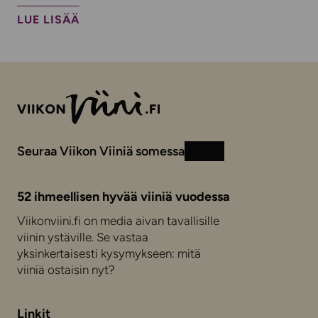
LUE LISÄÄ
Seuraa Viikon Viiniä somessa
Instagram
Facebook
52 ihmeellisen hyvää viiniä vuodessa
Viikonviini.fi on media aivan tavallisille
viinin ystäville. Se vastaa
yksinkertaisesti kysymykseen: mitä
viiniä ostaisin nyt?
Linkit