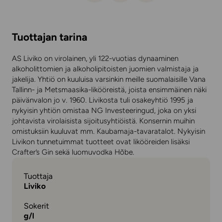
Tuottajan tarina
AS Liviko on virolainen, yli 122-vuotias dynaaminen
alkoholittomien ja alkoholipitoisten juomien valmistaja ja
jakelija. Yhtiö on kuuluisa varsinkin meille suomalaisille Vana
Tallinn- ja Metsmaasika-likööreistä, joista ensimmäinen näki
päivänvalon jo v. 1960. Livikosta tuli osakeyhtiö 1995 ja
nykyisin yhtiön omistaa NG Investeeringud, joka on yksi
johtavista virolaisista sijoitusyhtiöistä. Konsernin muihin
omistuksiin kuuluvat mm. Kaubamaja-tavaratalot. Nykyisin
Livikon tunnetuimmat tuotteet ovat likööreiden lisäksi
Crafter’s Gin sekä luomuvodka Hõbe.
Tuottaja
Liviko
Sokerit
g/l