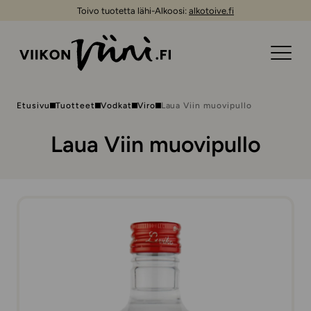
Toivo tuotetta lähi-Alkoosi:
alkotoive.fi
Etusivu
Tuotteet
Vodkat
Viro
Laua Viin muovipullo
Laua Viin muovipullo