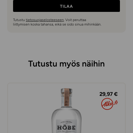
TILAA
Tutustu
tietosuojaselosteeseen
. Voit peruttaa
liittymisen koska tahansa, eikä se sido sinua mihinkään.
Tutustu myös näihin
29,97 €