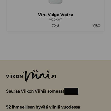
Viru Valge Vodka
VODKAT
70 cl
VIRO
Seuraa Viikon Viiniä somessa
Instagram
Facebook
52 ihmeellisen hyvää viiniä vuodessa