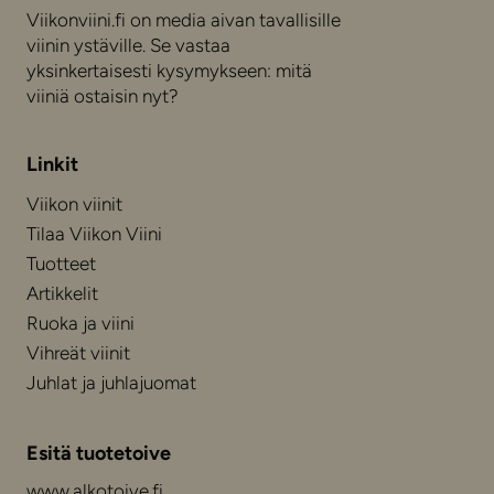
Viikonviini.fi on media aivan tavallisille
viinin ystäville. Se vastaa
yksinkertaisesti kysymykseen: mitä
viiniä ostaisin nyt?
Linkit
Viikon viinit
Tilaa Viikon Viini
Tuotteet
Artikkelit
Ruoka ja viini
Vihreät viinit
Juhlat ja juhlajuomat
Esitä tuotetoive
www.alkotoive.fi