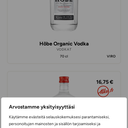
Hõbe Organic Vodka
VODKAT
70 cl
VIRO
16,75 €
Arvostamme yksityisyyttäsi
Käytämme evästeitä selauskokemuksesi parantamiseksi,
personoitujen mainosten ja sisällön tarjoamiseksi ja