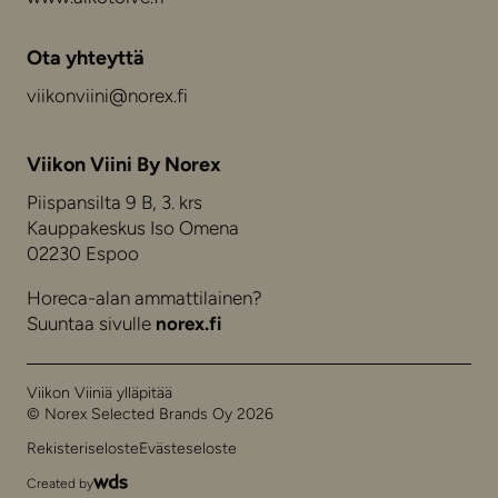
Ota yhteyttä
viikonviini@norex.fi
Viikon Viini By Norex
Piispansilta 9 B, 3. krs
Kauppakeskus Iso Omena
02230 Espoo
Horeca-alan ammattilainen?
Suuntaa sivulle
norex.fi
Viikon Viiniä ylläpitää
© Norex Selected Brands Oy 2026
Rekisteriseloste
Evästeseloste
Created by