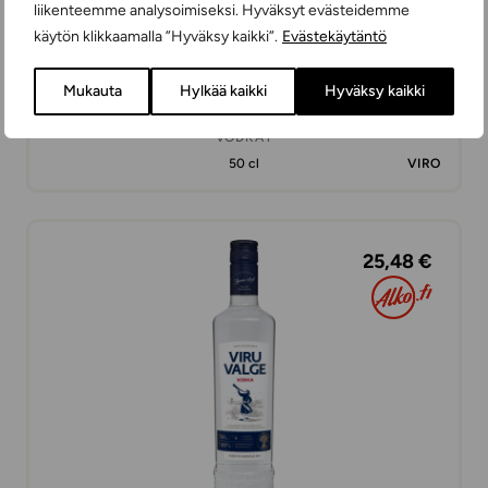
liikenteemme analysoimiseksi. Hyväksyt evästeidemme
käytön klikkaamalla ”Hyväksy kaikki”.
Evästekäytäntö
Mukauta
Hylkää kaikki
Hyväksy kaikki
Laua Viin muovipullo
VODKAT
50 cl
VIRO
25,48 €