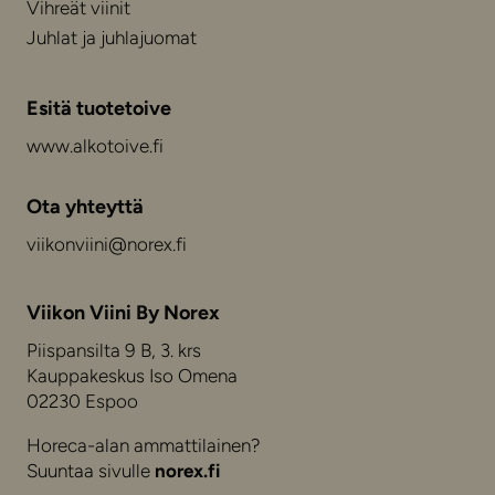
Vihreät viinit
Juhlat ja juhlajuomat
Esitä tuotetoive
www.alkotoive.fi
Ota yhteyttä
viikonviini@norex.fi
Viikon Viini By Norex
Piispansilta 9 B, 3. krs
Kauppakeskus Iso Omena
02230 Espoo
Horeca-alan ammattilainen?
Suuntaa sivulle
norex.fi