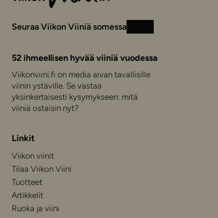
Seuraa Viikon Viiniä somessa
Instagram
Facebook
52 ihmeellisen hyvää viiniä vuodessa
Viikonviini.fi on media aivan tavallisille
viinin ystäville. Se vastaa
yksinkertaisesti kysymykseen: mitä
viiniä ostaisin nyt?
Linkit
Viikon viinit
Tilaa Viikon Viini
Tuotteet
Artikkelit
Ruoka ja viini