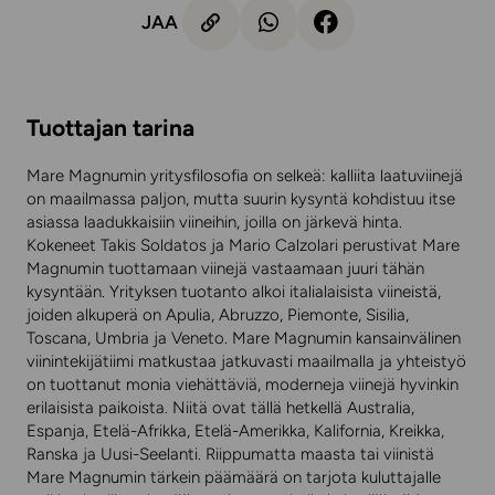
JAA
Tuottajan tarina
Mare Magnumin yritysfilosofia on selkeä: kalliita laatuviinejä
on maailmassa paljon, mutta suurin kysyntä kohdistuu itse
asiassa laadukkaisiin viineihin, joilla on järkevä hinta.
Kokeneet Takis Soldatos ja Mario Calzolari perustivat Mare
Magnumin tuottamaan viinejä vastaamaan juuri tähän
kysyntään. Yrityksen tuotanto alkoi italialaisista viineistä,
joiden alkuperä on Apulia, Abruzzo, Piemonte, Sisilia,
Toscana, Umbria ja Veneto. Mare Magnumin kansainvälinen
viinintekijätiimi matkustaa jatkuvasti maailmalla ja yhteistyö
on tuottanut monia viehättäviä, moderneja viinejä hyvinkin
erilaisista paikoista. Niitä ovat tällä hetkellä Australia,
Espanja, Etelä-Afrikka, Etelä-Amerikka, Kalifornia, Kreikka,
Ranska ja Uusi-Seelanti. Riippumatta maasta tai viinistä
Mare Magnumin tärkein päämäärä on tarjota kuluttajalle