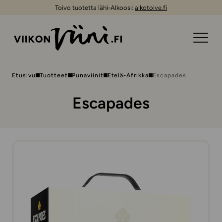
Toivo tuotetta lähi-Alkoosi:
alkotoive.fi
Etusivu
Tuotteet
Punaviinit
Etelä-Afrikka
Escapades
Escapades