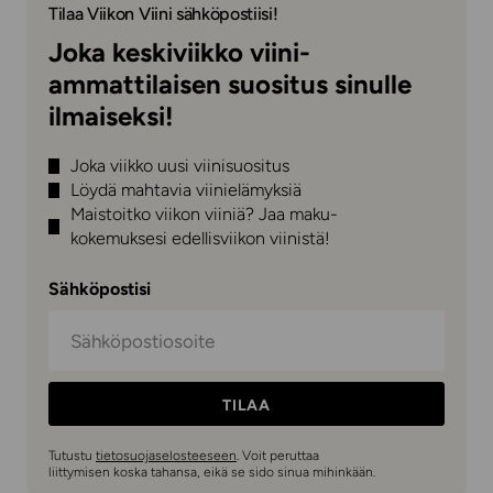
Tilaa Viikon Viini sähköpostiisi!
Joka keskiviikko viini-
ammattilaisen suositus sinulle
ilmaiseksi!
Joka viikko uusi viinisuositus
Löydä mahtavia viinielämyksiä
Maistoitko viikon viiniä? Jaa maku-
kokemuksesi edellisviikon viinistä!
Sähköpostisi
TILAA
Tutustu
tietosuojaselosteeseen
. Voit peruttaa
liittymisen koska tahansa, eikä se sido sinua mihinkään.