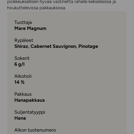
poikkeuksellisen hyvää vastinetta rahalle kekseliäissä ja
houkuttelevissa pakkauksissa.
Tuottaja
Mare Magnum
Rypäleet
Shiraz, Cabernet Sauvignon, Pinotage
Sokerit
6 g/l
Alkoholi
14 %
Pakkaus
Hanapakkaus
Suljentatyyppi
Hana
Alkon tuotenumero