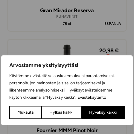
Gran Mirador Reserva
PUNAVIINIT
75 cl
ESPANJA
20,98 €
Arvostamme yksityisyyttäsi
Käytämme evästeitä selauskokemuksesi parantamiseksi,
personoitujen mainosten ja sisällön tarjoamiseksi ja
liikenteemme analysoimiseksi. Hyväksyt evästeidemme
käytön klikkaamalla ”Hyväksy kaikki”.
Evästekäytäntö
Mukauta
Hylkää kaikki
Hyväksy kaikki
Fournier MMM Pinot Noir