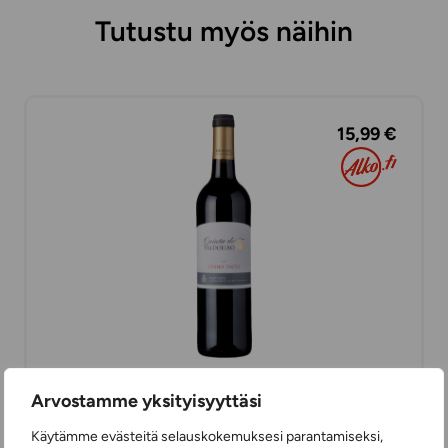
Tutustu myös näihin
15,99 €
Arvostamme yksityisyyttäsi
Quinta do Valdoeiro Red
PUNAVIINIT
Käytämme evästeitä selauskokemuksesi parantamiseksi,
75 cl
PORTUGALI