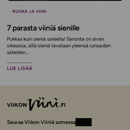
RUOKA JA VIINI
7 parasta viiniä sienille
Pukkaa kuin sieniä sateella! Sanonta on aivan
oikeassa, sillä sieniä tavataan yleensä runsaiden
sateiden...
LUE LISÄÄ
Seuraa Viikon Viiniä somessa
Instagram
Facebook