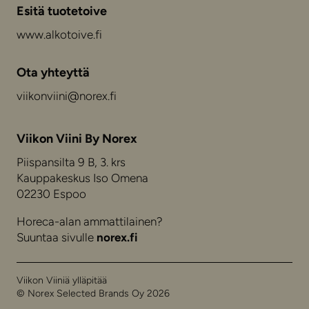
Esitä tuotetoive
www.alkotoive.fi
Ota yhteyttä
viikonviini@norex.fi
Viikon Viini By Norex
Piispansilta 9 B, 3. krs
Kauppakeskus Iso Omena
02230 Espoo
Horeca-alan ammattilainen?
Suuntaa sivulle
norex.fi
Viikon Viiniä ylläpitää
© Norex Selected Brands Oy 2026