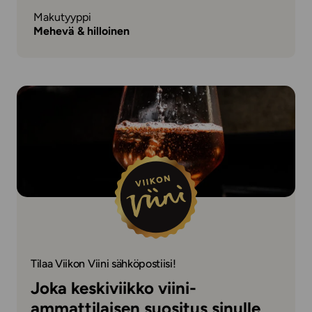
Makutyyppi
Mehevä & hilloinen
Tilaa Viikon Viini sähköpostiisi!
Joka keskiviikko viini-
ammattilaisen suositus sinulle