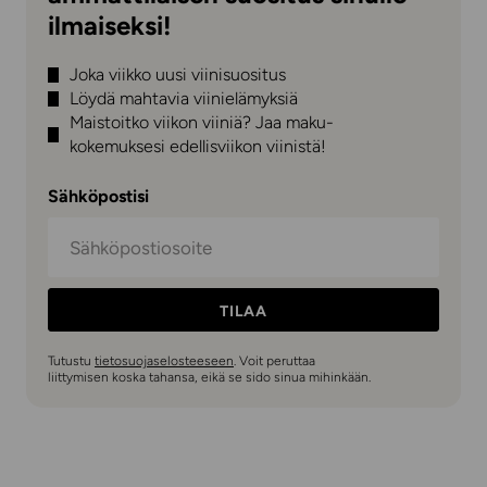
ilmaiseksi!
Joka viikko uusi viinisuositus
Löydä mahtavia viinielämyksiä
Maistoitko viikon viiniä? Jaa maku-
kokemuksesi edellisviikon viinistä!
Sähköpostisi
TILAA
Tutustu
tietosuojaselosteeseen
. Voit peruttaa
liittymisen koska tahansa, eikä se sido sinua mihinkään.