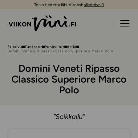
Toivo tuotetta lähi-Alkoosi:
alkotoive.fi
Etusivu
Tuotteet
Punaviinit
Italia
Domini Veneti Ripasso Classico Superiore Marco Polo
Domini Veneti Ripasso
Classico Superiore Marco
Polo
“Seikkailu”