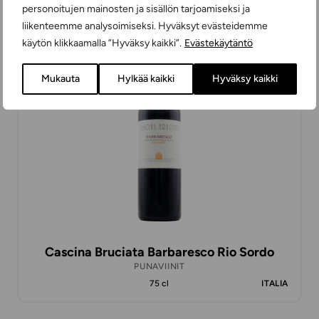
personoitujen mainosten ja sisällön tarjoamiseksi ja
liikenteemme analysoimiseksi. Hyväksyt evästeidemme
käytön klikkaamalla ”Hyväksy kaikki”.
Evästekäytäntö
37,99 €
Mukauta
Hylkää kaikki
Hyväksy kaikki
Cascina Bruciata Barbaresco Rio Sordo
PUNAVIINIT
75 cl
ITALIA