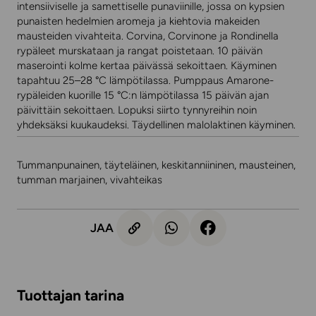
intensiiviselle ja samettiselle punaviinille, jossa on kypsien
punaisten hedelmien aromeja ja kiehtovia makeiden
mausteiden vivahteita. Corvina, Corvinone ja Rondinella
rypäleet murskataan ja rangat poistetaan. 10 päivän
maserointi kolme kertaa päivässä sekoittaen. Käyminen
tapahtuu 25–28 °C lämpötilassa. Pumppaus Amarone-
rypäleiden kuorille 15 °C:n lämpötilassa 15 päivän ajan
päivittäin sekoittaen. Lopuksi siirto tynnyreihin noin
yhdeksäksi kuukaudeksi. Täydellinen malolaktinen käyminen.
Tummanpunainen, täyteläinen, keskitanniininen, mausteinen,
tumman marjainen, vivahteikas
JAA
Tuottajan tarina