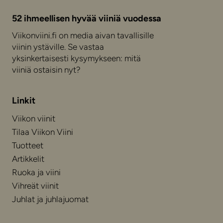
52 ihmeellisen hyvää viiniä vuodessa
Viikonviini.fi on media aivan tavallisille
viinin ystäville. Se vastaa
yksinkertaisesti kysymykseen: mitä
viiniä ostaisin nyt?
Linkit
Viikon viinit
Tilaa Viikon Viini
Tuotteet
Artikkelit
Ruoka ja viini
Vihreät viinit
Juhlat ja juhlajuomat