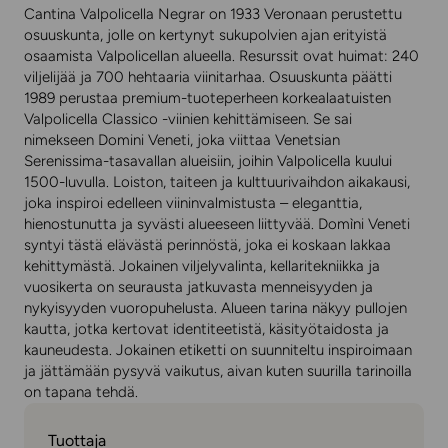
Cantina Valpolicella Negrar on 1933 Veronaan perustettu
osuuskunta, jolle on kertynyt sukupolvien ajan erityistä
osaamista Valpolicellan alueella. Resurssit ovat huimat: 240
viljelijää ja 700 hehtaaria viinitarhaa. Osuuskunta päätti
1989 perustaa premium-tuoteperheen korkealaatuisten
Valpolicella Classico -viinien kehittämiseen. Se sai
nimekseen Domini Veneti, joka viittaa Venetsian
Serenissima-tasavallan alueisiin, joihin Valpolicella kuului
1500-luvulla. Loiston, taiteen ja kulttuurivaihdon aikakausi,
joka inspiroi edelleen viininvalmistusta – eleganttia,
hienostunutta ja syvästi alueeseen liittyvää. Domìni Veneti
syntyi tästä elävästä perinnöstä, joka ei koskaan lakkaa
kehittymästä. Jokainen viljelyvalinta, kellaritekniikka ja
vuosikerta on seurausta jatkuvasta menneisyyden ja
nykyisyyden vuoropuhelusta. Alueen tarina näkyy pullojen
kautta, jotka kertovat identiteetistä, käsityötaidosta ja
kauneudesta. Jokainen etiketti on suunniteltu inspiroimaan
ja jättämään pysyvä vaikutus, aivan kuten suurilla tarinoilla
on tapana tehdä.
Tuottaja