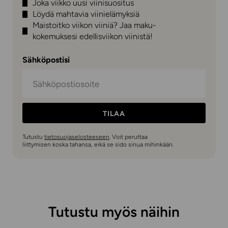
Joka viikko uusi viinisuositus
Löydä mahtavia viinielämyksiä
Maistoitko viikon viiniä? Jaa maku-
kokemuksesi edellisviikon viinistä!
Sähköpostisi
TILAA
Tutustu
tietosuojaselosteeseen
. Voit peruttaa
liittymisen koska tahansa, eikä se sido sinua mihinkään.
Tutustu myös näihin