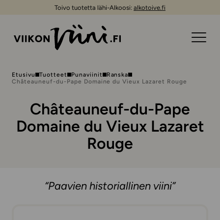
Toivo tuotetta lähi-Alkoosi:
alkotoive.fi
Etusivu
Tuotteet
Punaviinit
Ranska
Châteauneuf-du-Pape Domaine du Vieux Lazaret Rouge
Châteauneuf-du-Pape
Domaine du Vieux Lazaret
Rouge
“Paavien historiallinen viini”