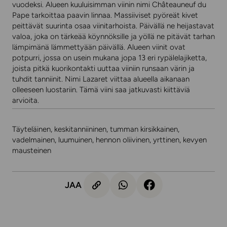
vuodeksi. Alueen kuuluisimman viinin nimi Châteauneuf du
Pape tarkoittaa paavin linnaa. Massiiviset pyöreät kivet
peittävät suurinta osaa viinitarhoista. Päivällä ne heijastavat
valoa, joka on tärkeää köynnöksille ja yöllä ne pitävät tarhan
lämpimänä lämmettyään päivällä. Alueen viinit ovat
potpurri, jossa on usein mukana jopa 13 eri rypälelajiketta,
joista pitkä kuorikontakti uuttaa viiniin runsaan värin ja
tuhdit tanniinit. Nimi Lazaret viittaa alueella aikanaan
olleeseen luostariin. Tämä viini saa jatkuvasti kiittäviä
arvioita.
Täyteläinen, keskitanniininen, tumman kirsikkainen,
vadelmainen, luumuinen, hennon oliivinen, yrttinen, kevyen
mausteinen
JAA