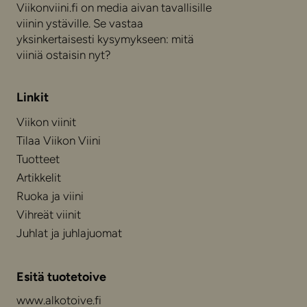
Viikonviini.fi on media aivan tavallisille
viinin ystäville. Se vastaa
yksinkertaisesti kysymykseen: mitä
viiniä ostaisin nyt?
Linkit
Viikon viinit
Tilaa Viikon Viini
Tuotteet
Artikkelit
Ruoka ja viini
Vihreät viinit
Juhlat ja juhlajuomat
Esitä tuotetoive
www.alkotoive.fi