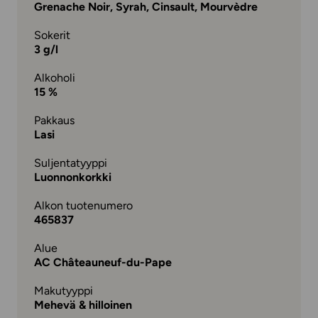
Grenache Noir, Syrah, Cinsault, Mourvèdre
Sokerit
3 g/l
Alkoholi
15 %
Pakkaus
Lasi
Suljentatyyppi
Luonnonkorkki
Alkon tuotenumero
465837
Alue
AC Châteauneuf-du-Pape
Makutyyppi
Mehevä & hilloinen