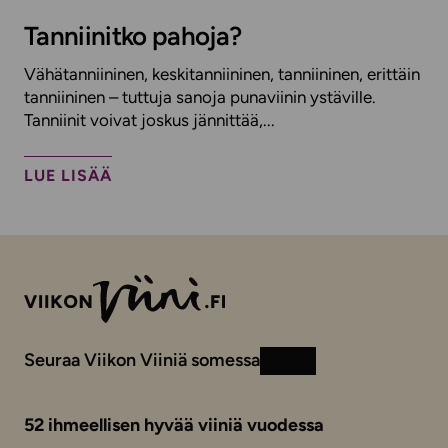
Tanniinitko pahoja?
Vähätanniininen, keskitanniininen, tanniininen, erittäin
tanniininen – tuttuja sanoja punaviinin ystäville.
Tanniinit voivat joskus jännittää,...
LUE LISÄÄ
Seuraa Viikon Viiniä somessa
Instagram
Facebook
52 ihmeellisen hyvää viiniä vuodessa