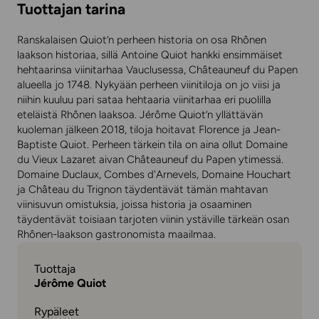
Tuottajan tarina
Ranskalaisen Quiot’n perheen historia on osa Rhônen
laakson historiaa, sillä Antoine Quiot hankki ensimmäiset
hehtaarinsa viinitarhaa Vauclusessa, Châteauneuf du Papen
alueella jo 1748. Nykyään perheen viinitiloja on jo viisi ja
niihin kuuluu pari sataa hehtaaria viinitarhaa eri puolilla
eteläistä Rhônen laaksoa. Jérôme Quiot’n yllättävän
kuoleman jälkeen 2018, tiloja hoitavat Florence ja Jean-
Baptiste Quiot. Perheen tärkein tila on aina ollut Domaine
du Vieux Lazaret aivan Châteauneuf du Papen ytimessä.
Domaine Duclaux, Combes d'Arnevels, Domaine Houchart
ja Château du Trignon täydentävät tämän mahtavan
viinisuvun omistuksia, joissa historia ja osaaminen
täydentävät toisiaan tarjoten viinin ystäville tärkeän osan
Rhônen-laakson gastronomista maailmaa.
Tuottaja
Jérôme Quiot
Rypäleet