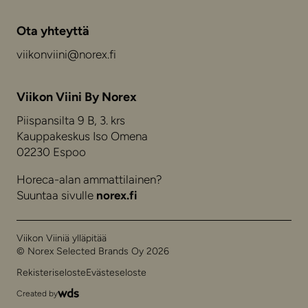
Ota yhteyttä
viikonviini@norex.fi
Viikon Viini By Norex
Piispansilta 9 B, 3. krs
Kauppakeskus Iso Omena
02230 Espoo
Horeca-alan ammattilainen?
Suuntaa sivulle
norex.fi
Viikon Viiniä ylläpitää
© Norex Selected Brands Oy 2026
Rekisteriseloste
Evästeseloste
Created by