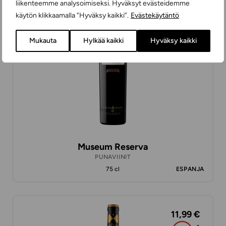
liikenteemme analysoimiseksi. Hyväksyt evästeidemme
19,99 €
käytön klikkaamalla ”Hyväksy kaikki”.
Evästekäytäntö
Mukauta
Hylkää kaikki
Hyväksy kaikki
Museum Reserva
PUNAVIINIT
75 cl
ESPANJA
11,99 €