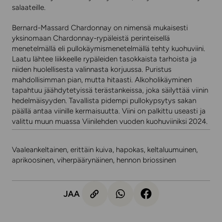
salaateille.
Bernard-Massard Chardonnay on nimensä mukaisesti
yksinomaan Chardonnay-rypäleistä perinteisellä
menetelmällä eli pullokäymismenetelmällä tehty kuohuviini.
Laatu lähtee liikkeelle rypäleiden tasokkaista tarhoista ja
niiden huolellisesta valinnasta korjuussa. Puristus
mahdollisimman pian, mutta hitaasti. Alkoholikäyminen
tapahtuu jäähdytetyissä terästankeissa, joka säilyttää viinin
hedelmäisyyden. Tavallista pidempi pullokypsytys sakan
päällä antaa viinille kermaisuutta. Viini on palkittu useasti ja
valittu muun muassa Viinilehden vuoden kuohuviiniksi 2024.
Vaaleankeltainen, erittäin kuiva, hapokas, keltaluumuinen,
aprikoosinen, viherpäärynäinen, hennon briossinen
JAA