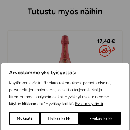
Tutustu myös näihin
17,48 €
Arvostamme yksityisyyttäsi
Käytämme evästeitä selauskokemuksesi parantamiseksi,
personoitujen mainosten ja sisällön tarjoamiseksi ja
liikenteemme analysoimiseksi. Hyväksyt evästeidemme
käytön klikkaamalla ”Hyväksy kaikki”.
Evästekäytäntö
Bernard-Massard Cuvée de l’Ecusson
Mukauta
Hylkää kaikki
Hyväksy kaikki
KUOHUVIINIT