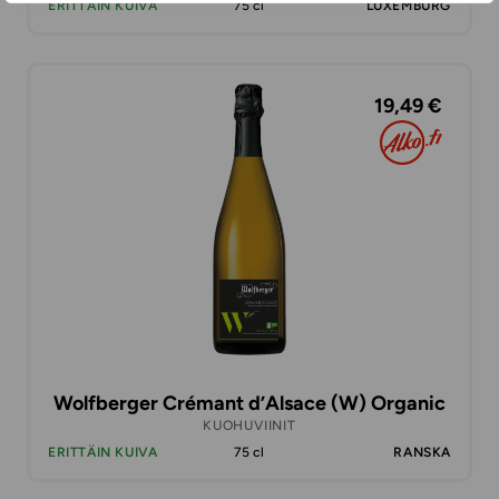
ERITTÄIN KUIVA
75 cl
LUXEMBURG
19,49 €
Wolfberger Crémant d’Alsace (W) Organic
KUOHUVIINIT
ERITTÄIN KUIVA
75 cl
RANSKA