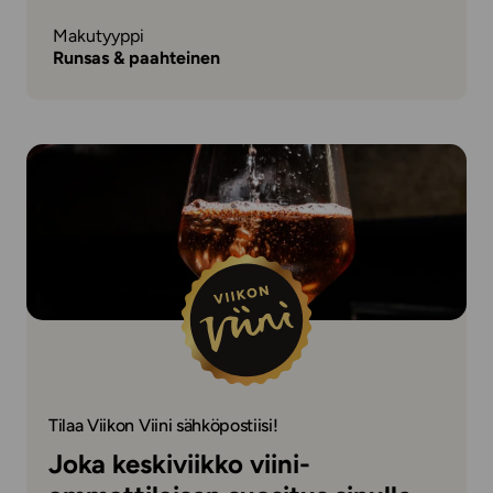
Makutyyppi
Runsas & paahteinen
Tilaa Viikon Viini sähköpostiisi!
Joka keskiviikko viini-