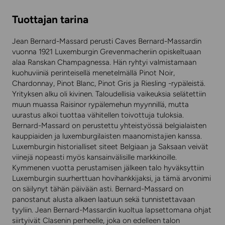
Tuottajan tarina
Jean Bernard-Massard perusti Caves Bernard-Massardin
vuonna 1921 Luxemburgin Grevenmacheriin opiskeltuaan
alaa Ranskan Champagnessa. Hän ryhtyi valmistamaan
kuohuviiniä perinteisellä menetelmällä Pinot Noir,
Chardonnay, Pinot Blanc, Pinot Gris ja Riesling -rypäleistä.
Yrityksen alku oli kivinen. Taloudellisia vaikeuksia selätettiin
muun muassa Raisinor rypälemehun myynnillä, mutta
uurastus alkoi tuottaa vähitellen toivottuja tuloksia.
Bernard-Massard on perustettu yhteistyössä belgialaisten
kauppiaiden ja luxemburgilaisten maanomistajien kanssa.
Luxemburgin historialliset siteet Belgiaan ja Saksaan veivät
viinejä nopeasti myös kansainvälisille markkinoille.
Kymmenen vuotta perustamisen jälkeen talo hyväksyttiin
Luxemburgin suurherttuan hovihankkijaksi, ja tämä arvonimi
on säilynyt tähän päivään asti. Bernard-Massard on
panostanut alusta alkaen laatuun sekä tunnistettavaan
tyyliin. Jean Bernard-Massardin kuoltua lapsettomana ohjat
siirtyivät Clasenin perheelle, joka on edelleen talon