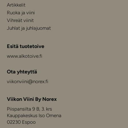
Artikkelit
Ruoka ja viini
Vihreät viinit
Juhlat ja juhlajuomat
Esitä tuotetoive
www.alkotoive.fi
Ota yhteyttä
viikonviini@norex.fi
Viikon Viini By Norex
Piispansilta 9 B, 3. krs
Kauppakeskus Iso Omena
02230 Espoo