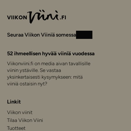
Seuraa Viikon Viiniä somessa
Instagram
Facebook
52 ihmeellisen hyvää viiniä vuodessa
Viikonviini.fi on media aivan tavallisille
viinin ystäville. Se vastaa
yksinkertaisesti kysymykseen: mitä
viiniä ostaisin nyt?
Linkit
Viikon viinit
Tilaa Viikon Viini
Tuotteet