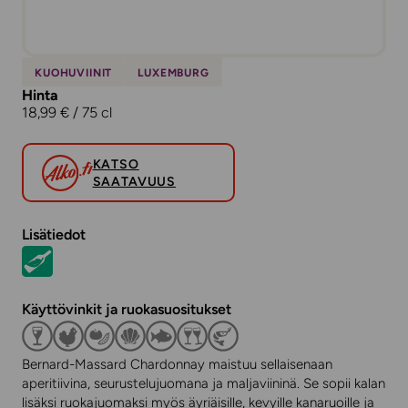
KUOHUVIINIT
LUXEMBURG
Hinta
18,99 € / 75 cl
KATSO
SAATAVUUS
Lisätiedot
Käyttövinkit ja ruokasuositukset
Bernard-Massard Chardonnay maistuu sellaisenaan
aperitiivina, seurustelujuomana ja maljaviininä. Se sopii kalan
lisäksi ruokajuomaksi myös äyriäisille, kevyille kanaruoille ja