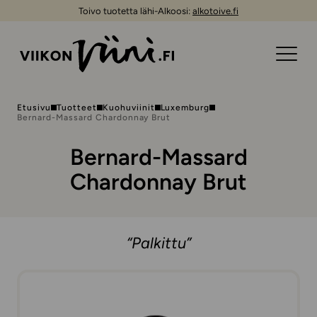
Toivo tuotetta lähi-Alkoosi:
alkotoive.fi
Etusivu
Tuotteet
Kuohuviinit
Luxemburg
Bernard-Massard Chardonnay Brut
Bernard-Massard
Chardonnay Brut
“Palkittu”