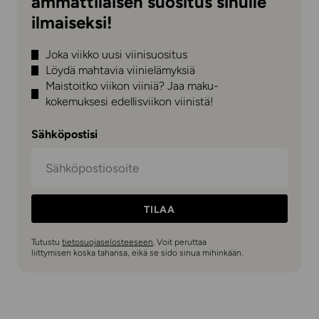
ammattilaisen suositus sinulle
ilmaiseksi!
Joka viikko uusi viinisuositus
Löydä mahtavia viinielämyksiä
Maistoitko viikon viiniä? Jaa maku-
kokemuksesi edellisviikon viinistä!
Sähköpostisi
TILAA
Tutustu
tietosuojaselosteeseen
. Voit peruttaa
liittymisen koska tahansa, eikä se sido sinua mihinkään.