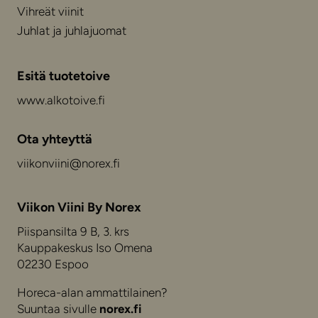
Vihreät viinit
Juhlat ja juhlajuomat
Esitä tuotetoive
www.alkotoive.fi
Ota yhteyttä
viikonviini@norex.fi
Viikon Viini By Norex
Piispansilta 9 B, 3. krs
Kauppakeskus Iso Omena
02230 Espoo
Horeca-alan ammattilainen?
Suuntaa sivulle
norex.fi