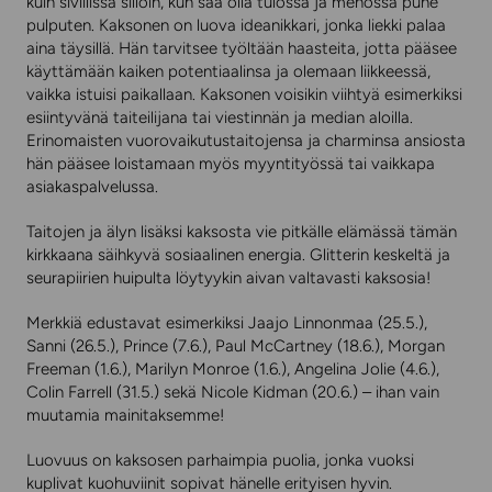
kuin siviilissä silloin, kun saa olla tulossa ja menossa puhe
pulputen. Kaksonen on luova ideanikkari, jonka liekki palaa
aina täysillä. Hän tarvitsee työltään haasteita, jotta pääsee
käyttämään kaiken potentiaalinsa ja olemaan liikkeessä,
vaikka istuisi paikallaan. Kaksonen voisikin viihtyä esimerkiksi
esiintyvänä taiteilijana tai viestinnän ja median aloilla.
Erinomaisten vuorovaikutustaitojensa ja charminsa ansiosta
hän pääsee loistamaan myös myyntityössä tai vaikkapa
asiakaspalvelussa.
Taitojen ja älyn lisäksi kaksosta vie pitkälle elämässä tämän
kirkkaana säihkyvä sosiaalinen energia. Glitterin keskeltä ja
seurapiirien huipulta löytyykin aivan valtavasti kaksosia!
Merkkiä edustavat esimerkiksi Jaajo Linnonmaa (25.5.),
Sanni (26.5.), Prince (7.6.), Paul McCartney (18.6.), Morgan
Freeman (1.6.), Marilyn Monroe (1.6.), Angelina Jolie (4.6.),
Colin Farrell (31.5.) sekä Nicole Kidman (20.6.) – ihan vain
muutamia mainitaksemme!
Luovuus on kaksosen parhaimpia puolia, jonka vuoksi
kuplivat kuohuviinit sopivat hänelle erityisen hyvin.