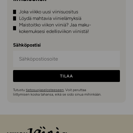
Joka viikko uusi viinisuositus
Löydä mahtavia viinielämyksiä
Maistoitko viikon viiniä? Jaa maku-
kokemuksesi edellisviikon viinistä!
Sähköpostisi
TILAA
Tutustu
tietosuojaselosteeseen
. Voit peruttaa
liittymisen koska tahansa, eikä se sido sinua mihinkään.