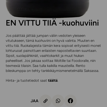
EN VITTU TIIÄ -kuohuviini
Jos päättää jättää jumpan väliin vedoten yleiseen
vitutukseen, tämä kuohuviini on hyvä valinta. Muuten en
vittu tiiä. Ruokalajeista tämän kera sopivat erityisesti monet
lohturuoat painottuen erilaisten naposteltavien suuntaan.
Sipsit, suolapähkinät, vaahtokarkit ja muut hiukan
paheelliset. Jos jaksaa soittaa Woltille tai Foodoralle, niin
texmexiä tilaisin. Saa tulla kaikilla mausteilla. Rento
bileskumppa on tehty tankkikäymismenetelmällä Saksassa.
Hinta- ja tuotetiedot saat
täältä
.
JAA