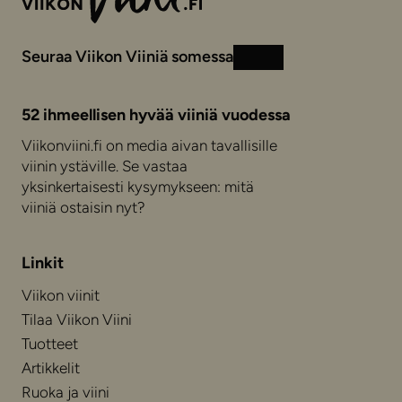
Seuraa Viikon Viiniä somessa
Instagram
Facebook
52 ihmeellisen hyvää viiniä vuodessa
Viikonviini.fi on media aivan tavallisille
viinin ystäville. Se vastaa
yksinkertaisesti kysymykseen: mitä
viiniä ostaisin nyt?
Linkit
Viikon viinit
Tilaa Viikon Viini
Tuotteet
Artikkelit
Ruoka ja viini