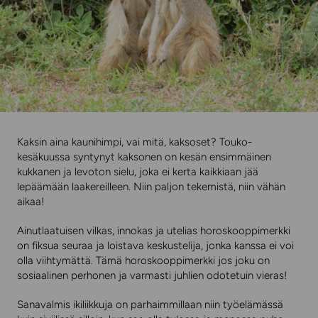
Kaksin aina kaunihimpi, vai mitä, kaksoset? Touko-
kesäkuussa syntynyt kaksonen on kesän ensimmäinen
kukkanen ja levoton sielu, joka ei kerta kaikkiaan jää
lepäämään laakereilleen. Niin paljon tekemistä, niin vähän
aikaa!
Ainutlaatuisen vilkas, innokas ja utelias horoskooppimerkki
on fiksua seuraa ja loistava keskustelija, jonka kanssa ei voi
olla viihtymättä. Tämä horoskooppimerkki jos joku on
sosiaalinen perhonen ja varmasti juhlien odotetuin vieras!
Sanavalmis ikiliikkuja on parhaimmillaan niin työelämässä