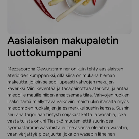
Aasialaisen makupaletin
luottokumppani
Mezzacorona Gewürztraminer on kuin tehty aasialaisten
aterioiden kumppaniksi, sillä siinä on mukana hieman
makeutta, jolloin se sopii upeasti vahvojen makujen
kaveriksi. Viini keventää ja tasapainottaa aterioita, ja antaa
miedoille mauille niiden ansaitsemaa tilaa. Vahvojen ruokien
lisäksi tämä miellyttävä valkoviini maistuukin ihanalta myös
miedompien ruokalajien ja esimerkiksi sushin kanssa. Sushin
seurana tarjoillaan tietysti soijakastiketta ja wasabia, joka
vasta tulista onkin! Tiesitkö muuten, että suurin osa
syömästämme wasabista ei itse asiassa ole aitoa wasabia,
vaan värjättyä piparjuurta, joka on wasabin läheinen