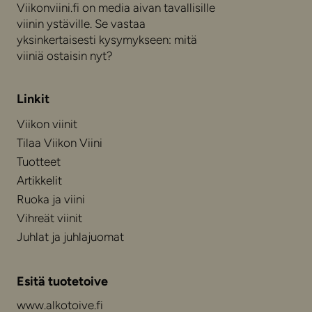
Viikonviini.fi on media aivan tavallisille
viinin ystäville. Se vastaa
yksinkertaisesti kysymykseen: mitä
viiniä ostaisin nyt?
Linkit
Viikon viinit
Tilaa Viikon Viini
Tuotteet
Artikkelit
Ruoka ja viini
Vihreät viinit
Juhlat ja juhlajuomat
Esitä tuotetoive
www.alkotoive.fi