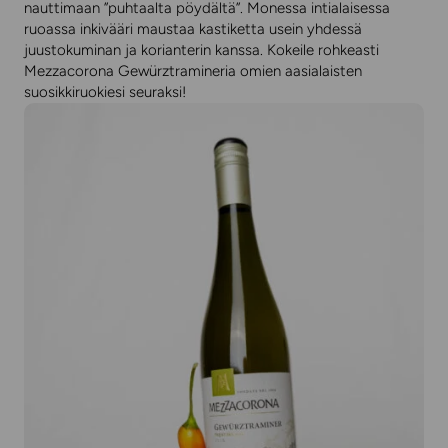
nauttimaan ”puhtaalta pöydältä”. Monessa intialaisessa
ruoassa inkivääri maustaa kastiketta usein yhdessä
juustokuminan ja korianterin kanssa. Kokeile rohkeasti
Mezzacorona Gewürztramineria omien aasialaisten
suosikkiruokiesi seuraksi!