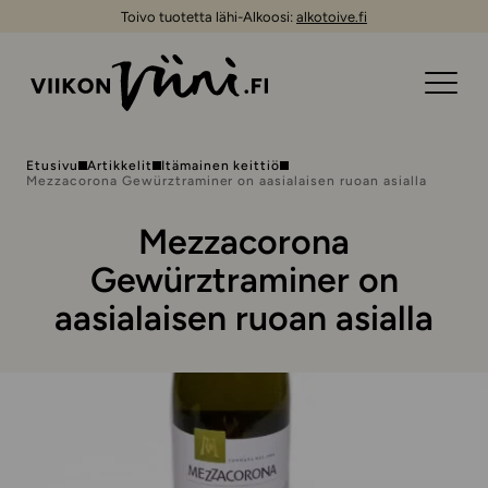
Toivo tuotetta lähi-Alkoosi:
alkotoive.fi
Etusivu
Artikkelit
Itämainen keittiö
Mezzacorona Gewürztraminer on aasialaisen ruoan asialla
Mezzacorona
Gewürztraminer on
aasialaisen ruoan asialla