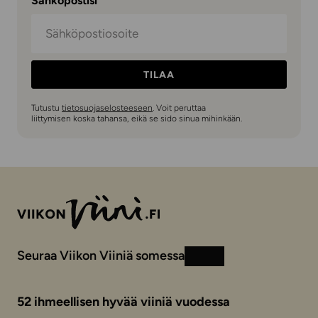
Sähköpostisi
TILAA
Tutustu
tietosuojaselosteeseen
. Voit peruttaa
liittymisen koska tahansa, eikä se sido sinua mihinkään.
Seuraa Viikon Viiniä somessa
Instagram
Facebook
52 ihmeellisen hyvää viiniä vuodessa