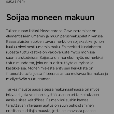
sukulainen?
Soijaa moneen makuun
Tulisen ruoan lisäksi Mezzacorona Gewürztraminer on
elementissään umamin ja muun perusmakupaletin kanssa.
Itäaasialaisten ruokien tavaramerkki on soijakastike, johon
kuuluu oleellisesti umamin maku. Esimerkiksi kiinalaisesta
ruoasta tuttu kastike on vakiovaruste myös monissa
suomalaiskodeissa. Soijasta on moneksi myös esimerkiksi
tofun muodossa, joka on suosittu täyte curryissa ja
kastikkeissa. Monen mielestä erityisen herkullista on
friteerattu tofu, jossa friteeraus antaa mukavaa lisämakua ja
miellyttävän suutuntuman.
Tärkeä mauste aasialaisessa makumaailmassa on myös
inkivääri, jota voidaan käyttää useaan eri tarkoitukseen
aasialaisissa keittiöissä. Esimerkiksi sushin kanssa
tarjottavan inkiväärin ajatus on suun puhdistaminen
edellisen sushilajin mausta, jotta seuraavasta pääsee