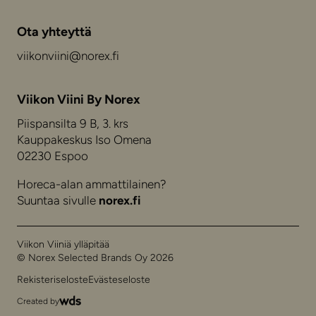
Ota yhteyttä
viikonviini@norex.fi
Viikon Viini By Norex
Piispansilta 9 B, 3. krs
Kauppakeskus Iso Omena
02230 Espoo
Horeca-alan ammattilainen?
Suuntaa sivulle
norex.fi
Viikon Viiniä ylläpitää
© Norex Selected Brands Oy 2026
Rekisteriseloste
Evästeseloste
Created by