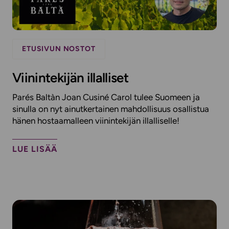
ETUSIVUN NOSTOT
Viinintekijän illalliset
Parés Baltàn Joan Cusiné Carol tulee Suomeen ja
sinulla on nyt ainutkertainen mahdollisuus osallistua
hänen hostaamalleen viinintekijän illalliselle!​
LUE LISÄÄ