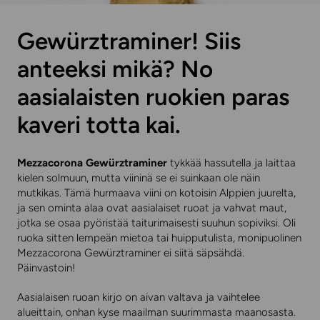
Gewürztraminer! Siis
anteeksi mikä? No
aasialaisten ruokien paras
kaveri totta kai.
Mezzacorona Gewürztraminer
tykkää hassutella ja laittaa
kielen solmuun, mutta viininä se ei suinkaan ole näin
mutkikas. Tämä hurmaava viini on kotoisin Alppien juurelta,
ja sen ominta alaa ovat aasialaiset ruoat ja vahvat maut,
jotka se osaa pyöristää taiturimaisesti suuhun sopiviksi. Oli
ruoka sitten lempeän mietoa tai huipputulista, monipuolinen
Mezzacorona Gewürztraminer ei siitä säpsähdä.
Päinvastoin!
Aasialaisen ruoan kirjo on aivan valtava ja vaihtelee
alueittain, onhan kyse maailman suurimmasta maanosasta.