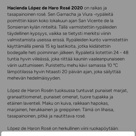
Hacienda López de Haro Rosé 2020
on raikas ja
tasapainoinen rosé. Sen Garnacha ja Viura -rypäleitä
poimittiin käsin koko lokakuun ajan San Vicente de la
Sonsierran kylän rinteiltä. Tällä varmistettiin rypäleiden
täydellinen kypsyys, vaikka se tietysti merkitsi viinin
valmistamista useissa erissä. Rypäleiden kunto varmistettiin
käyttämällä pieniä 15 kg laatikoita, jotka kiidätettiin
bodegalle heti poiminnan jälkeen. Rypäleitä liotettiin 24 - 48
tuntia hyvin viileässä, joka riittää kauniin vaaleanpunaiseen
värin uuttumiseen. Puristettu mehu kävi samassa 10 °C
lämpötilassa hyvin hitaasti 20 päivän ajan, joka säilyttää
mehevän hedelmäisyyden.
López de Haron Rosén tuoksussa tuntuvat punaiset marjat,
granaattiomenat, punaiset omenat, tuore tupakka ja
etäinen laventeli. Maku on kuiva, raikkaan hapokas,
marjainen, herukkainen ja greippinen. Tämä on lihaisa,
tasapainoinen, pitkä ja nautittava rosé.
López de Haron Rosé on herkullinen viini ruokapöytään.
Tapaksille, piiraille, salaateille, valkoiselle lihalle, kalalle,