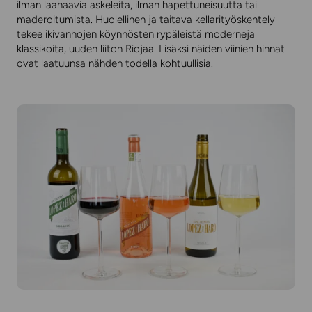
ilman laahaavia askeleita, ilman hapettuneisuutta tai
maderoitumista. Huolellinen ja taitava kellarityöskentely
tekee ikivanhojen köynnösten rypäleistä moderneja
klassikoita, uuden liiton Riojaa. Lisäksi näiden viinien hinnat
ovat laatuunsa nähden todella kohtuullisia.