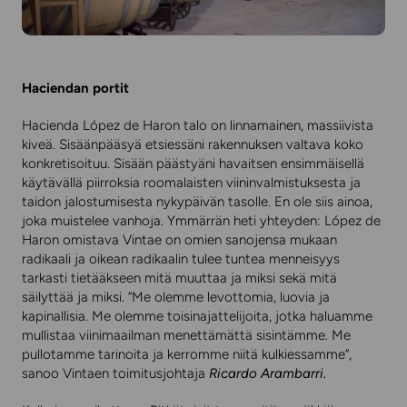
Haciendan portit
Hacienda López de Haron talo on linnamainen, massiivista
kiveä. Sisäänpääsyä etsiessäni rakennuksen valtava koko
konkretisoituu. Sisään päästyäni havaitsen ensimmäisellä
käytävällä piirroksia roomalaisten viininvalmistuksesta ja
taidon jalostumisesta nykypäivän tasolle. En ole siis ainoa,
joka muistelee vanhoja. Ymmärrän heti yhteyden: López de
Haron omistava Vintae on omien sanojensa mukaan
radikaali ja oikean radikaalin tulee tuntea menneisyys
tarkasti tietääkseen mitä muuttaa ja miksi sekä mitä
säilyttää ja miksi. ”Me olemme levottomia, luovia ja
kapinallisia. Me olemme toisinajattelijoita, jotka haluamme
mullistaa viinimaailman menettämättä sisintämme. Me
pullotamme tarinoita ja kerromme niitä kulkiessamme”,
sanoo Vintaen toimitusjohtaja
Ricardo Arambarri.