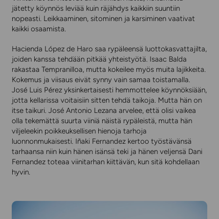
jätetty köynnös leviää kuin räjähdys kaikkiin suuntiin
nopeasti. Leikkaaminen, sitominen ja karsiminen vaativat
kaikki osaamista.
Hacienda López de Haro saa rypäleensä luottokasvattajilta,
joiden kanssa tehdään pitkää yhteistyötä. Isaac Balda
rakastaa Tempranilloa, mutta kokeilee myös muita lajikkeita.
Kokemus ja viisaus eivät synny vain samaa toistamalla.
José Luis Pérez yksinkertaisesti hemmottelee köynnöksiään,
jotta kellarissa voitaisiin sitten tehdä taikoja. Mutta hän on
itse taikuri. José Antonio Lezana arvelee, että olisi vaikea
olla tekemättä suurta viiniä näistä rypäleistä, mutta hän
viljeleekin poikkeuksellisen hienoja tarhoja
luonnonmukaisesti. Iñaki Fernandez kertoo työstävänsä
tarhaansa niin kuin hänen isänsä teki ja hänen veljensä Dani
Fernandez toteaa viinitarhan kiittävän, kun sitä kohdellaan
hyvin.