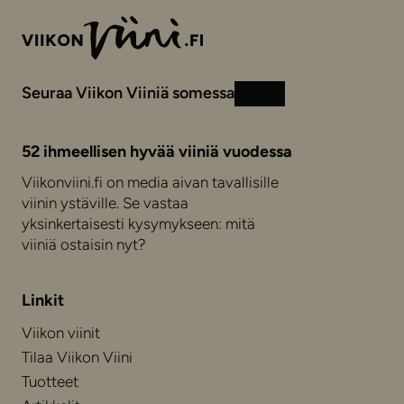
Seuraa Viikon Viiniä somessa
Instagram
Facebook
52 ihmeellisen hyvää viiniä vuodessa
Viikonviini.fi on media aivan tavallisille
viinin ystäville. Se vastaa
yksinkertaisesti kysymykseen: mitä
viiniä ostaisin nyt?
Linkit
Viikon viinit
Tilaa Viikon Viini
Tuotteet