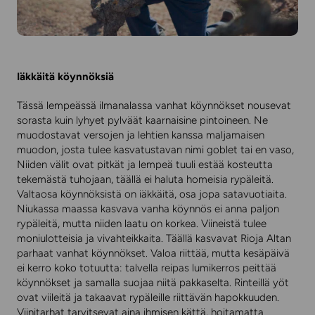
Iäkkäitä köynnöksiä
Tässä lempeässä ilmanalassa vanhat köynnökset nousevat
sorasta kuin lyhyet pylväät kaarnaisine pintoineen. Ne
muodostavat versojen ja lehtien kanssa maljamaisen
muodon, josta tulee kasvatustavan nimi goblet tai en vaso,
Niiden välit ovat pitkät ja lempeä tuuli estää kosteutta
tekemästä tuhojaan, täällä ei haluta homeisia rypäleitä.
Valtaosa köynnöksistä on iäkkäitä, osa jopa satavuotiaita.
Niukassa maassa kasvava vanha köynnös ei anna paljon
rypäleitä, mutta niiden laatu on korkea. Viineistä tulee
moniulotteisia ja vivahteikkaita. Täällä kasvavat Rioja Altan
parhaat vanhat köynnökset. Valoa riittää, mutta kesäpäivä
ei kerro koko totuutta: talvella reipas lumikerros peittää
köynnökset ja samalla suojaa niitä pakkaselta. Rinteillä yöt
ovat viileitä ja takaavat rypäleille riittävän hapokkuuden.
Viinitarhat tarvitsevat aina ihmisen kättä, hoitamatta