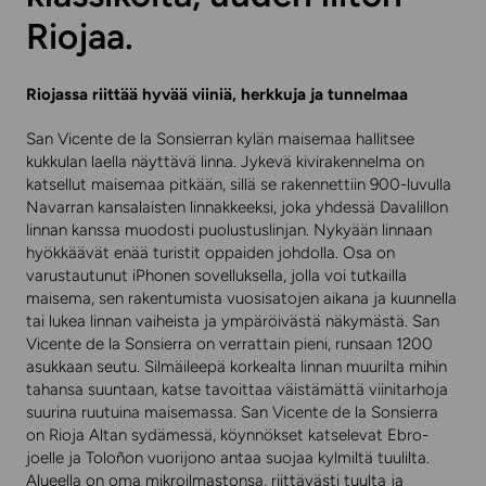
Riojaa.
Riojassa riittää hyvää viiniä, herkkuja ja tunnelmaa
San Vicente de la Sonsierran kylän maisemaa hallitsee
kukkulan laella näyttävä linna. Jykevä kivirakennelma on
katsellut maisemaa pitkään, sillä se rakennettiin 900-luvulla
Navarran kansalaisten linnakkeeksi, joka yhdessä Davalillon
linnan kanssa muodosti puolustuslinjan. Nykyään linnaan
hyökkäävät enää turistit oppaiden johdolla. Osa on
varustautunut iPhonen sovelluksella, jolla voi tutkailla
maisema, sen rakentumista vuosisatojen aikana ja kuunnella
tai lukea linnan vaiheista ja ympäröivästä näkymästä. San
Vicente de la Sonsierra on verrattain pieni, runsaan 1200
asukkaan seutu. Silmäileepä korkealta linnan muurilta mihin
tahansa suuntaan, katse tavoittaa väistämättä viinitarhoja
suurina ruutuina maisemassa. San Vicente de la Sonsierra
on Rioja Altan sydämessä, köynnökset katselevat Ebro-
joelle ja Toloñon vuorijono antaa suojaa kylmiltä tuulilta.
Alueella on oma mikroilmastonsa, riittävästi tuulta ja