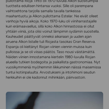
pullottama Rioja Tinto oli 1970-luvulla Alkon suosituimpia
tuotteita edullisen hintansa vuoksi. Sille oli parempana
vaihtoehtona tarjolla samalla tavalla tankeissa
maahantuotu ja Alkon pullottama Estelar. Ne eivät olleet
vanhoja hyviä aikoja. Koko 1970-luku oli viiniharrastajalle
kuin erämaavaellus, sillä koko Alkon hinnastossa ei ollut
yhtään viiniä, jota olisi voinut lämpimin sydämin suositella.
Kauheudet päättyvät onneksi aikanaan ja uuden ajan
airuena Alkon listalle tuli Riojasta tasokas Gran Reserva.
Espanja oli kieltänyt Riojan viinien viennin muissa kuin
pulloissa ja se oli viisas päätös. Taso nousi väistämättä.
Näiden viinien innostamana kiertelin 1980-luvulla Riojan
alueella tutkien bodegoita ja paikallista gastronomiaa. Nyt
vuosikymmeniä myöhemmin liikkuminen näissä maisemissa
tuntui kotiinpaluulta. Arvostukseni ja intohimoni seudun
herkkuihin ei ole kadonnut mihinkään, päinvastoin.