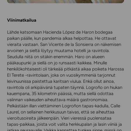
Viinimatkailua
Lähde katsomaan Hacienda López de Haron bodegaa
paikan päälle, kun pandemia alkaa helpottaa. He ottavat
vieraita vastaan. San Vicente de la Sonsierra on näkemisen
arvoinen ja sieltä löytyy muutama hotelli ja ravintola.
Seudulla niitä on sitäkin enemmän. Haro on alueen
pääkaupunki ja siellä on jo runsaasti kaikkea. Minulle
henkilökohtaisesti oli tärkeää pitkästä aikaa poiketa Harossa
El Terete -ravintolaan, joka on vuosikymmeniä tarjonnut
leivinuunissa paistettua karitsan viulua. Enkä ollut ainoa,
ravintola oli arkipäivänä tupaten täynnä. Logroño on hiukan
kauempana, 35 kilometrin päässä, mutta siellä odottaa
valinnan vaikeuden aiheuttava määrä gastronomiaa.
Pelkästään illan viettäminen Logroñon tapas-kadulla, Calle
Laurel, on sellainen herkkusuun taivas, että se aiheuttaa
vieroitusoireita jälkeenpäin. Vieri vieressä puolensataa
tapas-paikkaa, joista voit valita herkkupalan ja lasin viiniä ja
jatkaa seuraavalle. Vaikka kannattaa tunkea sinne, missä on