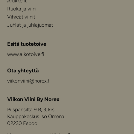
Artikkelit
Ruoka ja viini
Vihreät viinit
Juhlat ja juhlajuomat
Esitä tuotetoive
www.alkotoive.fi
Ota yhteyttä
viikonviini@norex.fi
Viikon Viini By Norex
Piispansilta 9 B, 3. krs
Kauppakeskus Iso Omena
02230 Espoo