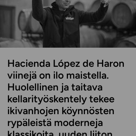
Hacienda López de Haron
viinejä on ilo maistella.
Huolellinen ja taitava
kellarityöskentely tekee
ikivanhojen köynnösten
rypäleistä moderneja
klassikoita, uuden liiton