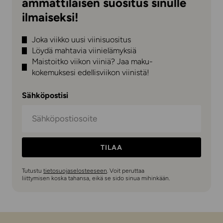
ammattilaisen suositus sinulle
ilmaiseksi!
Joka viikko uusi viinisuositus
Löydä mahtavia viinielämyksiä
Maistoitko viikon viiniä? Jaa maku-
kokemuksesi edellisviikon viinistä!
Sähköpostisi
TILAA
Tutustu
tietosuojaselosteeseen
. Voit peruttaa
liittymisen koska tahansa, eikä se sido sinua mihinkään.