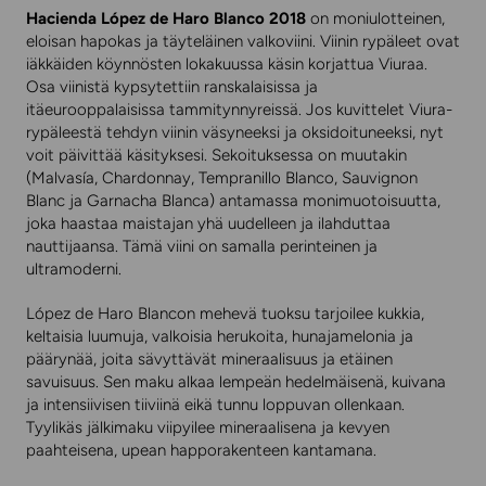
Hacienda López de Haro Blanco 2018
on moniulotteinen,
eloisan hapokas ja täyteläinen valkoviini. Viinin rypäleet ovat
iäkkäiden köynnösten lokakuussa käsin korjattua Viuraa.
Osa viinistä kypsytettiin ranskalaisissa ja
itäeurooppalaisissa tammitynnyreissä. Jos kuvittelet Viura-
rypäleestä tehdyn viinin väsyneeksi ja oksidoituneeksi, nyt
voit päivittää käsityksesi. Sekoituksessa on muutakin
(Malvasía, Chardonnay, Tempranillo Blanco, Sauvignon
Blanc ja Garnacha Blanca) antamassa monimuotoisuutta,
joka haastaa maistajan yhä uudelleen ja ilahduttaa
nauttijaansa. Tämä viini on samalla perinteinen ja
ultramoderni.
López de Haro Blancon mehevä tuoksu tarjoilee kukkia,
keltaisia luumuja, valkoisia herukoita, hunajamelonia ja
päärynää, joita sävyttävät mineraalisuus ja etäinen
savuisuus. Sen maku alkaa lempeän hedelmäisenä, kuivana
ja intensiivisen tiiviinä eikä tunnu loppuvan ollenkaan.
Tyylikäs jälkimaku viipyilee mineraalisena ja kevyen
paahteisena, upean happorakenteen kantamana.