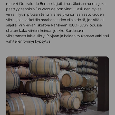
munkki Gonzalo de Berceo kirjoitti nelisäkeisen runon, joka
päättyy sanoihin ”un vaso de bon vino” – lasillinen hyvää
viiniä. Hyvin pitkään tehtiin lähes yksinomaan satokauden
viiniä, joka laskettiin maahan uuden viinin tieltä, jos sitä oli
jäljellä. Viinikirvan iskettyä Ranskaan 1800-luvun lopussa
uhaten koko viinielinkeinoa, joukko Bordeaux’n
viiniammattilaisia siirtyi Riojaan ja heidän mukanaan vakiintui
vähitellen tynnyrikypsytys.