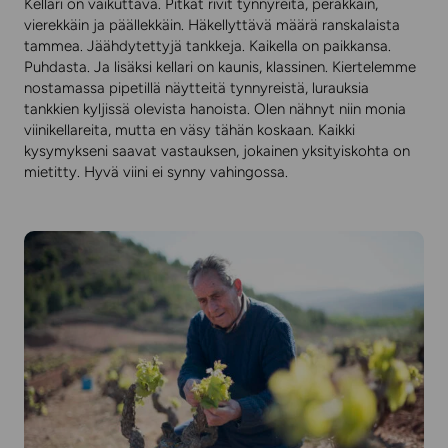
Kellari on vaikuttava. Pitkät rivit tynnyreitä, peräkkäin,
vierekkäin ja päällekkäin. Häkellyttävä määrä ranskalaista
tammea. Jäähdytettyjä tankkeja. Kaikella on paikkansa.
Puhdasta. Ja lisäksi kellari on kaunis, klassinen. Kiertelemme
nostamassa pipetillä näytteitä tynnyreistä, lurauksia
tankkien kyljissä olevista hanoista. Olen nähnyt niin monia
viinikellareita, mutta en väsy tähän koskaan. Kaikki
kysymykseni saavat vastauksen, jokainen yksityiskohta on
mietitty. Hyvä viini ei synny vahingossa.