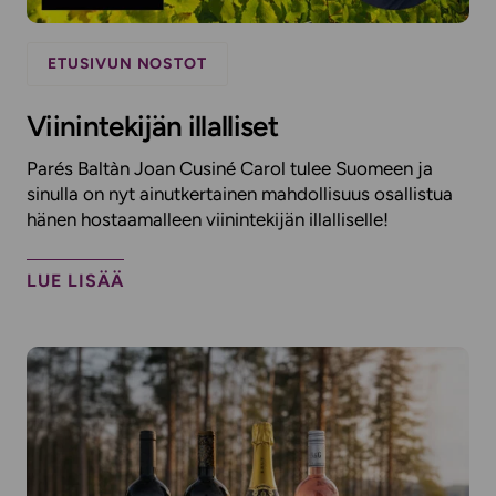
ETUSIVUN NOSTOT
Viinintekijän illalliset
Parés Baltàn Joan Cusiné Carol tulee Suomeen ja
sinulla on nyt ainutkertainen mahdollisuus osallistua
hänen hostaamalleen viinintekijän illalliselle!​
LUE LISÄÄ