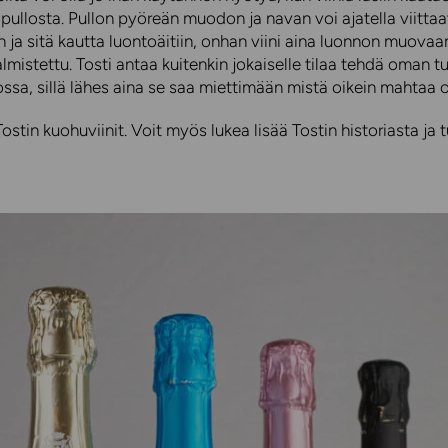
pullosta. Pullon pyöreän muodon ja navan voi ajatella viitta
en ja sitä kautta luontoäitiin, onhan viini aina luonnon muova
almistettu. Tosti antaa kuitenkin jokaiselle tilaa tehdä oman t
ossa, sillä lähes aina se saa miettimään mistä oikein mahtaa o
ostin kuohuviinit. Voit myös lukea lisää Tostin historiasta ja 