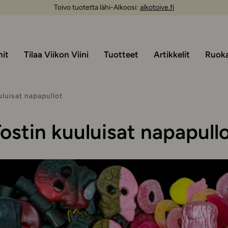
Toivo tuotetta lähi-Alkoosi:
alkotoive.fi
nit
Tilaa Viikon Viini
Tuotteet
Artikkelit
Ruoka 
uluisat napapullot
ostin kuuluisat napapull