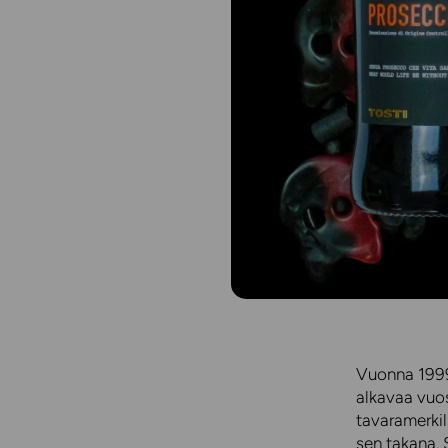
Vuonna 1999 
alkavaa vuos
tavaramerkil
sen takana. 