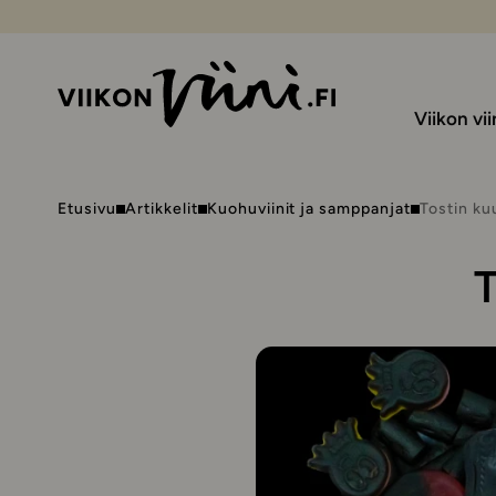
Viikon vii
Etusivu
Artikkelit
Kuohuviinit ja samppanjat
Tostin ku
T