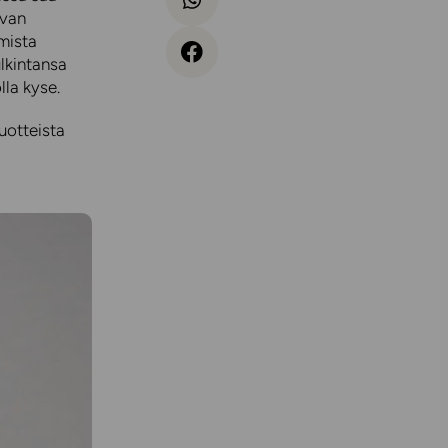
avan
amista
ulkintansa
lla kyse.
tuotteista