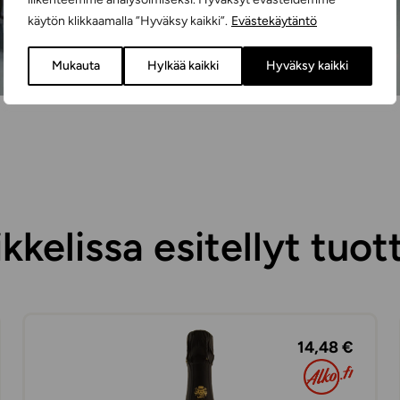
käytön klikkaamalla ”Hyväksy kaikki”.
Evästekäytäntö
Mukauta
Hylkää kaikki
Hyväksy kaikki
ikkelissa esitellyt tuot
14,48 €