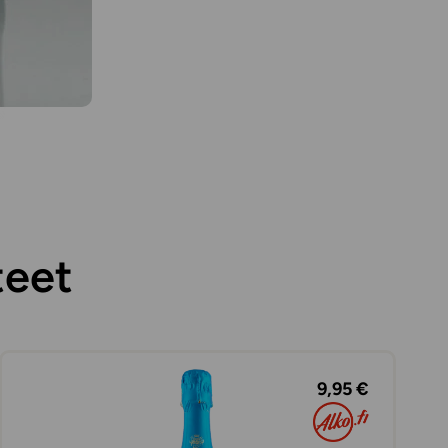
teet
9,95 €