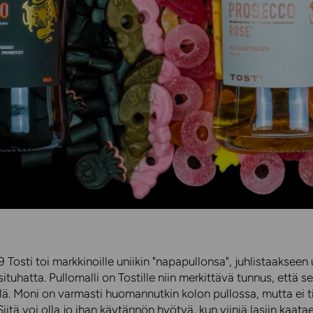
Tosti toi markkinoille uniikin "napapullonsa", juhlistaakseen 
ituhatta. Pullomalli on Tostille niin merkittävä tunnus, että s
lä. Moni on varmasti huomannutkin kolon pullossa, mutta ei t
Siitä voi olla jo ihan käytännön hyötyä, kun viiniä lasiin kaat