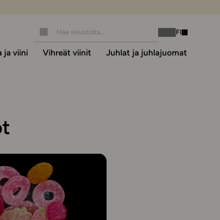
FI
Instagram
Facebook
ja viini
Vihreät viinit
Juhlat ja juhlajuomat
ot