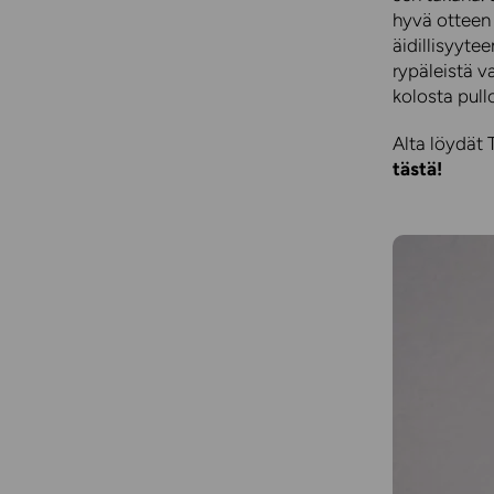
hyvä otteen 
äidillisyyte
rypäleistä v
kolosta pull
Alta löydät T
tästä!