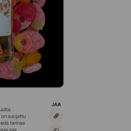
JAA
uutta
e on suojattu
iedä tarinaa
aessa saa