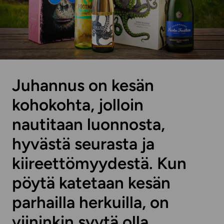
Juhannus on kesän
kohokohta, jolloin
nautitaan luonnosta,
hyvästä seurasta ja
kiireettömyydestä. Kun
pöytä katetaan kesän
parhailla herkuilla, on
viininkin syytä olla