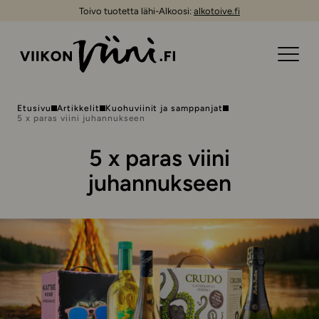
Toivo tuotetta lähi-Alkoosi:
alkotoive.fi
Etusivu
Artikkelit
Kuohuviinit ja samppanjat
5 x paras viini juhannukseen
5 x paras viini
juhannukseen