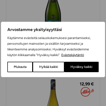
Arvostamme yksityisyyttäsi
Käytämme evästeitä selauskokemuksesi parantamiseksi,
personoitujen mainosten ja sisällön tarjoamiseksi ja
Nicolas Feuillatte Réserve Exclusive Brut
liikenteemme analysoimiseksi. Hyväksyt evästeidemme
75cl
käytön klikkaamalla ”Hyväksy kaikki”.
Evästekäytäntö
SAMPPANJAT
ERITTÄIN KUIVA
75 cl
RANSKA
Mukauta
Hylkää kaikki
Hyväksy kaikki
12,99 €