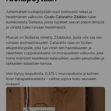
Juhannuksen ruokapöytään sopii loistavasti raikas ja
hedelmäinen valkoviini.
Crudo Cataratto-Zibibbo
tulee
aurinkoisesta Sisiliasta, jossa rypäleet saavat paljon lämpöä
ja viinistä tulee runsaan hedelmäistä.
Muscat on Siciliassa nimetty Zibibboksi, josta viini saa sen
runsaan aromaattisuuden. Cataratto taas on Sicilian
alkuperäisrypäle, joka tuo viiniin sen hapokkuuden ja
rakenteen. Lopputuloksena on monipuolinen valkoviini, joka
toimii mainiosti keskikesän kalaruokien, uusien perunoiden ja
raikkaiden salaattien kanssa.
Viini löytyy lasipullosta, 0,375 L muovipullosta ja kolmen
litran hanapakkauksesta - valitse sopiva koko seurueen
mukaan!