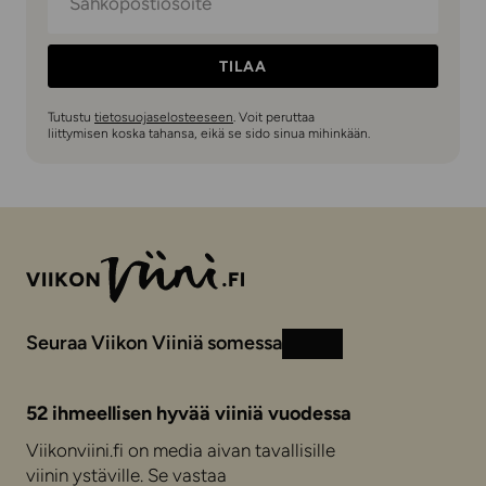
TILAA
Tutustu
tietosuojaselosteeseen
. Voit peruttaa
liittymisen koska tahansa, eikä se sido sinua mihinkään.
Seuraa Viikon Viiniä somessa
Instagram
Facebook
52 ihmeellisen hyvää viiniä vuodessa
Viikonviini.fi on media aivan tavallisille
viinin ystäville. Se vastaa