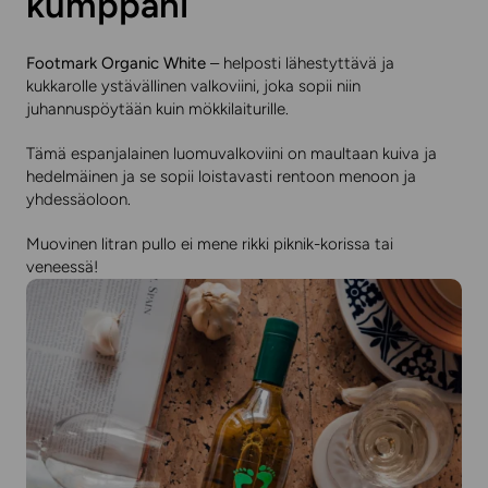
kumppani
Footmark Organic White
– helposti lähestyttävä ja
kukkarolle ystävällinen valkoviini, joka sopii niin
juhannuspöytään kuin mökkilaiturille.
Tämä espanjalainen luomuvalkoviini on maultaan kuiva ja
hedelmäinen ja se sopii loistavasti rentoon menoon ja
yhdessäoloon.
Muovinen litran pullo ei mene rikki piknik-korissa tai
veneessä!