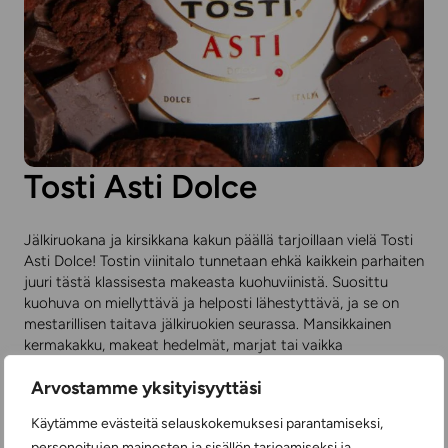
Tosti Asti Dolce
Jälkiruokana ja kirsikkana kakun päällä tarjoillaan vielä Tosti
Asti Dolce! Tostin viinitalo tunnetaan ehkä kaikkein parhaiten
juuri tästä klassisesta makeasta kuohuviinistä. Suosittu
kuohuva on miellyttävä ja helposti lähestyttävä, ja se on
mestarillisen taitava jälkiruokien seurassa. Mansikkainen
kermakakku, makeat hedelmät, marjat tai vaikka
hedelmäsalaatti ovat Tosti Asti Dolcen lempiseuralaisia.
Arvostamme yksityisyyttäsi
Makeaan kuohuvaan ja jälkiruokatarjoiluun onkin hyvä
Käytämme evästeitä selauskokemuksesi parantamiseksi,
päättää maistelukierros. Ensi kertaa ja uusia tastingeja
personoitujen mainosten ja sisällön tarjoamiseksi ja