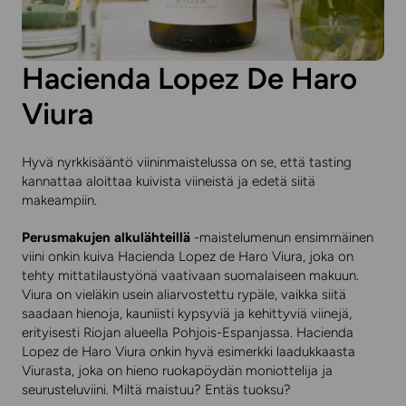
Hacienda Lopez De Haro
Viura
Hyvä nyrkkisääntö viininmaistelussa on se, että tasting
kannattaa aloittaa kuivista viineistä ja edetä siitä
makeampiin.
Perusmakujen alkulähteillä
-maistelumenun ensimmäinen
viini onkin kuiva Hacienda Lopez de Haro Viura, joka on
tehty mittatilaustyönä vaativaan suomalaiseen makuun.
Viura on vieläkin usein aliarvostettu rypäle, vaikka siitä
saadaan hienoja, kauniisti kypsyviä ja kehittyviä viinejä,
erityisesti Riojan alueella Pohjois-Espanjassa. Hacienda
Lopez de Haro Viura onkin hyvä esimerkki laadukkaasta
Viurasta, joka on hieno ruokapöydän moniottelija ja
seurusteluviini. Miltä maistuu? Entäs tuoksu?