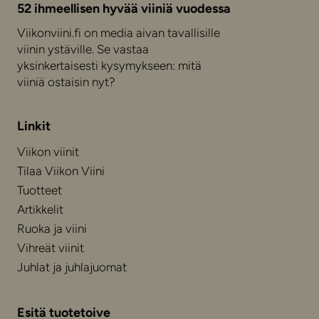
52 ihmeellisen hyvää viiniä vuodessa
Viikonviini.fi on media aivan tavallisille
viinin ystäville. Se vastaa
yksinkertaisesti kysymykseen: mitä
viiniä ostaisin nyt?
Linkit
Viikon viinit
Tilaa Viikon Viini
Tuotteet
Artikkelit
Ruoka ja viini
Vihreät viinit
Juhlat ja juhlajuomat
Esitä tuotetoive