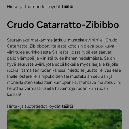
Hinta- ja tuotetiedot löydät
täältä
.
Crudo Catarratto-Zibibbo
Seuraavaksi matkamme jatkuu ”mustekalaviiniin” eli Crudo
Catarratto-Zibibboon. Italiasta kotoisin oleva puolikuiva
viini tulee aurinkoisesta Sisiliasta, jossa rypäleet saavat
paljon lämpöä ja viinistä tulee ihanan hedelmäistä. Se on
hyvä seurusteluviini, jota sopii kokeilla myös laajalle kirjolle
ruokia: itämaisen ruoan kanssa, miedoille juustoille, vaalealle
lihalle, ostereille, simpukoiden tai mustekalan seuraan ja
monenlaisten salaattien kumppaniksi. Mahtava maisteluviini
herättää varmasti useita havaintoja ruoan kuin ruoan
kanssa!
Hinta- ja tuotetiedot löydät
täältä
.