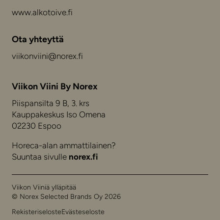
www.alkotoive.fi
Ota yhteyttä
viikonviini@norex.fi
Viikon Viini By Norex
Piispansilta 9 B, 3. krs
Kauppakeskus Iso Omena
02230 Espoo
Horeca-alan ammattilainen?
Suuntaa sivulle
norex.fi
Viikon Viiniä ylläpitää
© Norex Selected Brands Oy 2026
Rekisteriseloste
Evästeseloste