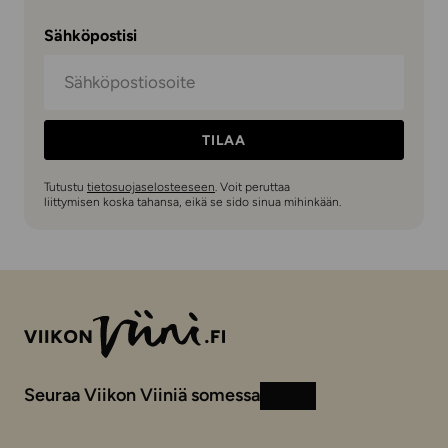
Sähköpostisi
TILAA
Tutustu
tietosuojaselosteeseen
. Voit peruttaa
liittymisen koska tahansa, eikä se sido sinua mihinkään.
Seuraa Viikon Viiniä somessa
Instagram
Facebook