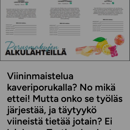
Viininmaistelua
kaveriporukalla? No mikä
ettei! Mutta onko se työläs
järjestää, ja täytyykö
viineistä tietää jotain? Ei