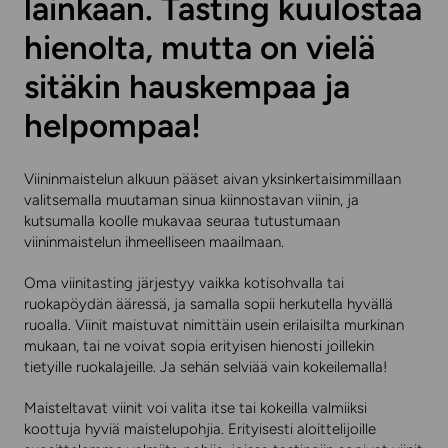
lainkaan. Tasting kuulostaa
hienolta, mutta on vielä
sitäkin hauskempaa ja
helpompaa!
Viininmaistelun alkuun pääset aivan yksinkertaisimmillaan
valitsemalla muutaman sinua kiinnostavan viinin, ja
kutsumalla koolle mukavaa seuraa tutustumaan
viininmaistelun ihmeelliseen maailmaan.
Oma viinitasting järjestyy vaikka kotisohvalla tai
ruokapöydän ääressä, ja samalla sopii herkutella hyvällä
ruoalla. Viinit maistuvat nimittäin usein erilaisilta murkinan
mukaan, tai ne voivat sopia erityisen hienosti joillekin
tietyille ruokalajeille. Ja sehän selviää vain kokeilemalla!
Maisteltavat viinit voi valita itse tai kokeilla valmiiksi
koottuja hyviä maistelupohjia. Erityisesti aloittelijoille