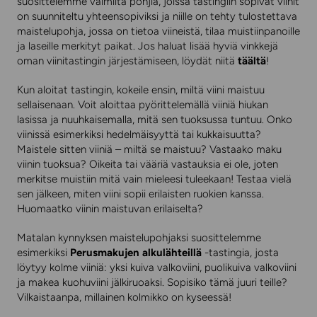
suosittelemme valmiita pohjia, joissa tastingiin sopivat viinit
on suunniteltu yhteensopiviksi ja niille on tehty tulostettava
maistelupohja, jossa on tietoa viineistä, tilaa muistiinpanoille
ja laseille merkityt paikat. Jos haluat lisää hyviä vinkkejä
oman viinitastingin järjestämiseen, löydät niitä
täältä
!
Kun aloitat tastingin, kokeile ensin, miltä viini maistuu
sellaisenaan. Voit aloittaa pyörittelemällä viiniä hiukan
lasissa ja nuuhkaisemalla, mitä sen tuoksussa tuntuu. Onko
viinissä esimerkiksi hedelmäisyyttä tai kukkaisuutta?
Maistele sitten viiniä – miltä se maistuu? Vastaako maku
viinin tuoksua? Oikeita tai vääriä vastauksia ei ole, joten
merkitse muistiin mitä vain mieleesi tuleekaan! Testaa vielä
sen jälkeen, miten viini sopii erilaisten ruokien kanssa.
Huomaatko viinin maistuvan erilaiselta?
Matalan kynnyksen maistelupohjaksi suosittelemme
esimerkiksi
Perusmakujen alkulähteillä
-tastingia, josta
löytyy kolme viiniä: yksi kuiva valkoviini, puolikuiva valkoviini
ja makea kuohuviini jälkiruoaksi. Sopisiko tämä juuri teille?
Vilkaistaanpa, millainen kolmikko on kyseessä!