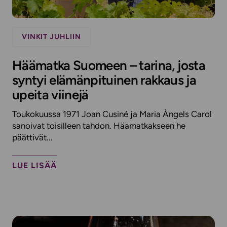
VINKIT JUHLIIN
Häämatka Suomeen – tarina, josta
syntyi elämänpituinen rakkaus ja
upeita viinejä
Toukokuussa 1971 Joan Cusiné ja Maria Àngels Carol
sanoivat toisilleen tahdon. Häämatkakseen he
päättivät...
LUE LISÄÄ