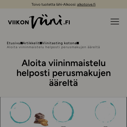
Toivo tuotetta lähi-Alkoosi:
alkotoive.fi
Etusivu
Artikkelit
Viinitasting kotona
Aloita viininmaistelu helposti perusmakujen ääreltä
Aloita viininmaistelu
helposti perusmakujen
ääreltä