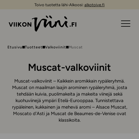
Toivo tuotetta lähi-Alkoosi:
alkotoive.fi
Etusivu
Tuotteet
Valkoviinit
Muscat
Muscat-valkoviinit
Muscat-valkoviinit – Kaikkein aromikkain rypäleryhmä.
Muscat on maailman laajin arominen rypäleryhmä, josta
tehdään kuivia, puolimakeita ja makeita viinejä sekä
kuohuviinejä ympäri Etelä-Eurooppaa. Tunnistettava
rypäleinen, kukkainen ja mehevä aromi – Alsace Muscat,
Moscato d'Asti ja Muscat de Beaumes-de-Venise ovat
klassikoita.