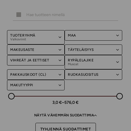
TUOTERYHMÄ
MAA
Valkoviinit
MAKEUSASTE
TÄYTELÄISYYS
VIHREÄT JA EETTISET
RYPÄLELAJIKE
Muscat
PAKKAUSKOOT (CL)
RUOKASUOSITUS
MAKUTYYPPI
3,0 €
–
576,0 €
NÄYTÄ VÄHEMMÄN SUODATTIMIA
TYHJENNÄ SUODATTIMET