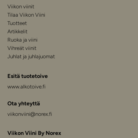
Viikon viinit
Tilaa Viikon Viini
Tuotteet
Artikkelit
Ruoka ja viini
Vihreät viinit
Juhlat ja juhlajuomat
Esitä tuotetoive
www.alkotoive.fi
Ota yhteyttä
viikonviini@norex.fi
Viikon Viini By Norex