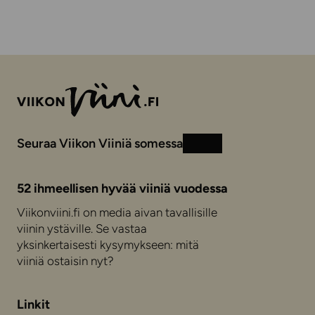
Seuraa Viikon Viiniä somessa
Instagram
Facebook
52 ihmeellisen hyvää viiniä vuodessa
Viikonviini.fi on media aivan tavallisille
viinin ystäville. Se vastaa
yksinkertaisesti kysymykseen: mitä
viiniä ostaisin nyt?
Linkit