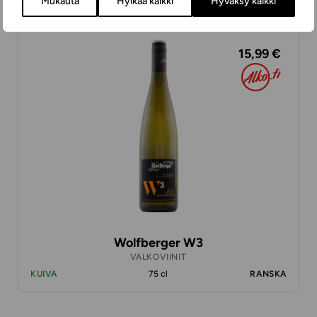
Mukauta
Hylkää kaikki
Hyväksy kaikki
15,99 €
Wolfberger W3
VALKOVIINIT
KUIVA
75 cl
RANSKA