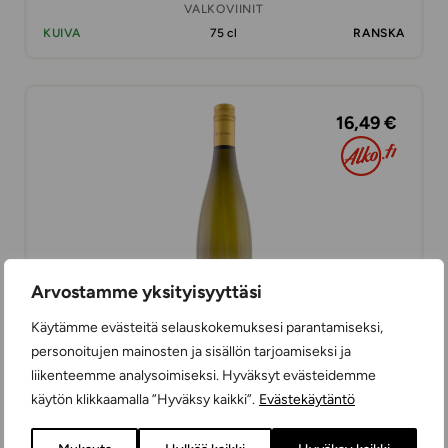
VALKOVIINIT
KUIVA
75 cl
RANSKA
16,49 €
Arvostamme yksityisyyttäsi
Käytämme evästeitä selauskokemuksesi parantamiseksi,
personoitujen mainosten ja sisällön tarjoamiseksi ja
liikenteemme analysoimiseksi. Hyväksyt evästeidemme
Wolfberger Muscat
käytön klikkaamalla ”Hyväksy kaikki”.
Evästekäytäntö
VALKOVIINIT
KUIVA
75 cl
RANSKA