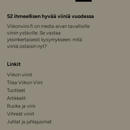
Instagram
Facebook
52 ihmeellisen hyvää viiniä vuodessa
Viikonviini.fi on media aivan tavallisille
viinin ystäville. Se vastaa
yksinkertaisesti kysymykseen: mitä
viiniä ostaisin nyt?
Linkit
Viikon viinit
Tilaa Viikon Viini
Tuotteet
Artikkelit
Ruoka ja viini
Vihreät viinit
Juhlat ja juhlajuomat