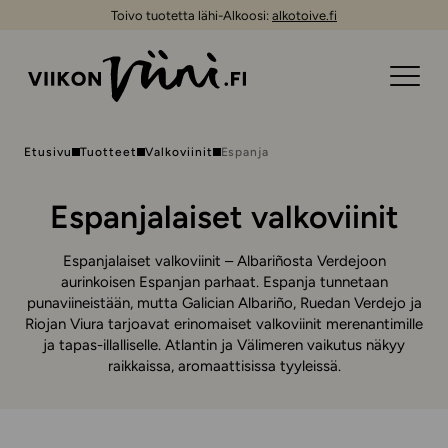
Toivo tuotetta lähi-Alkoosi:
alkotoive.fi
Etusivu
Tuotteet
Valkoviinit
Espanja
Espanjalaiset valkoviinit
Espanjalaiset valkoviinit – Albariñosta Verdejoon
aurinkoisen Espanjan parhaat. Espanja tunnetaan
punaviineistään, mutta Galician Albariño, Ruedan Verdejo ja
Riojan Viura tarjoavat erinomaiset valkoviinit merenantimille
ja tapas-illalliselle. Atlantin ja Välimeren vaikutus näkyy
raikkaissa, aromaattisissa tyyleissä.