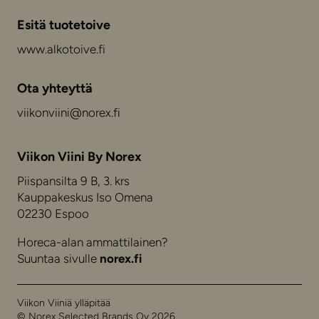
Esitä tuotetoive
www.alkotoive.fi
Ota yhteyttä
viikonviini@norex.fi
Viikon Viini By Norex
Piispansilta 9 B, 3. krs
Kauppakeskus Iso Omena
02230 Espoo
Horeca-alan ammattilainen?
Suuntaa sivulle
norex.fi
Viikon Viiniä ylläpitää
© Norex Selected Brands Oy 2026