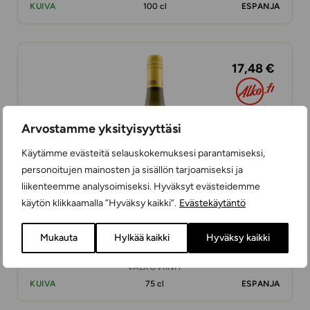
KUIVA
100 cl
ESPANJA
17,48 €
Arvostamme yksityisyyttäsi
Käytämme evästeitä selauskokemuksesi parantamiseksi,
personoitujen mainosten ja sisällön tarjoamiseksi ja
liikenteemme analysoimiseksi. Hyväksyt evästeidemme
käytön klikkaamalla ”Hyväksy kaikki”.
Evästekäytäntö
Mukauta
Hylkää kaikki
Hyväksy kaikki
Hacienda Lopez de Haro Viura
VALKOVIINIT
KUIVA
75 cl
ESPANJA