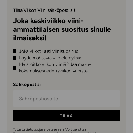
Tilaa Viikon Viini sähköpostiisi!
Joka keskiviikko viini-
ammattilaisen suositus sinulle
ilmaiseksi!
Joka viikko uusi viinisuositus
Löydä mahtavia viinielämyksiä
Maistoitko viikon viiniä? Jaa maku-
kokemuksesi edellisviikon viinistä!
Sähköpostisi
TILAA
Tutustu
tietosuojaselosteeseen
. Voit peruttaa