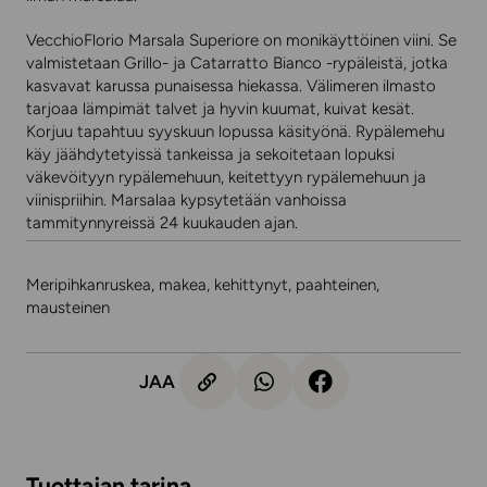
VecchioFlorio Marsala Superiore on monikäyttöinen viini. Se
valmistetaan Grillo- ja Catarratto Bianco -rypäleistä, jotka
kasvavat karussa punaisessa hiekassa. Välimeren ilmasto
tarjoaa lämpimät talvet ja hyvin kuumat, kuivat kesät.
Korjuu tapahtuu syyskuun lopussa käsityönä. Rypälemehu
käy jäähdytetyissä tankeissa ja sekoitetaan lopuksi
väkevöityyn rypälemehuun, keitettyyn rypälemehuun ja
viinispriihin. Marsalaa kypsytetään vanhoissa
tammitynnyreissä 24 kuukauden ajan.
Meripihkanruskea, makea, kehittynyt, paahteinen,
mausteinen
JAA
Tuottajan tarina