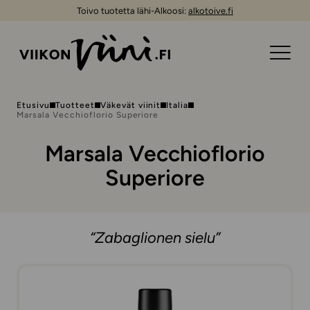
Toivo tuotetta lähi-Alkoosi:
alkotoive.fi
Etusivu
Tuotteet
Väkevät viinit
Italia
Marsala Vecchioflorio Superiore
Marsala Vecchioflorio
Superiore
“Zabaglionen sielu”