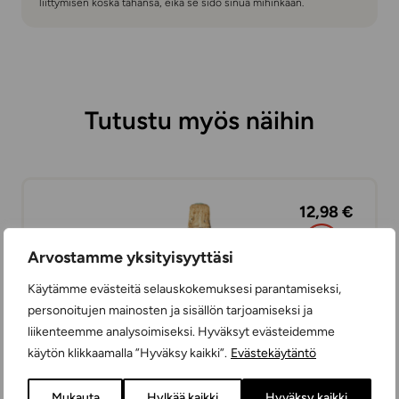
liittymisen koska tahansa, eikä se sido sinua mihinkään.
Tutustu myös näihin
12,98 €
Arvostamme yksityisyyttäsi
Käytämme evästeitä selauskokemuksesi parantamiseksi,
personoitujen mainosten ja sisällön tarjoamiseksi ja
liikenteemme analysoimiseksi. Hyväksyt evästeidemme
käytön klikkaamalla ”Hyväksy kaikki”.
Evästekäytäntö
Mukauta
Hylkää kaikki
Hyväksy kaikki