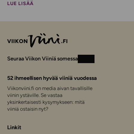
LUE LISÄÄ
Seuraa Viikon Viiniä somessa
Instagram
Facebook
52 ihmeellisen hyvää viiniä vuodessa
Viikonviini.fi on media aivan tavallisille
viinin ystäville. Se vastaa
yksinkertaisesti kysymykseen: mitä
viiniä ostaisin nyt?
Linkit