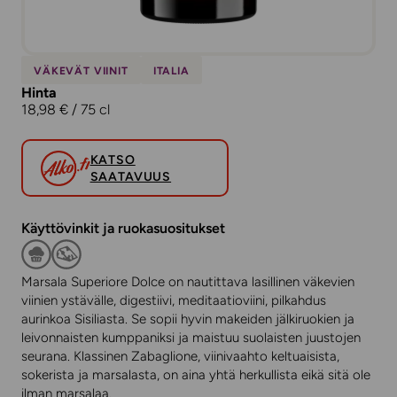
VÄKEVÄT VIINIT
ITALIA
Hinta
18,98 € / 75 cl
KATSO
SAATAVUUS
Käyttövinkit ja ruokasuositukset
Marsala Superiore Dolce on nautittava lasillinen väkevien
viinien ystävälle, digestiivi, meditaatioviini, pilkahdus
aurinkoa Sisiliasta. Se sopii hyvin makeiden jälkiruokien ja
leivonnaisten kumppaniksi ja maistuu suolaisten juustojen
seurana. Klassinen Zabaglione, viinivaahto keltuaisista,
sokerista ja marsalasta, on aina yhtä herkullista eikä sitä ole
ilman marsalaa.