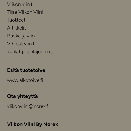
Viikon viinit
Tilaa Viikon Viini
Tuotteet
Artikkelit
Ruoka ja viini
Vihreät viinit
Juhlat ja juhlajuomat
Esitä tuotetoive
www.alkotoive.fi
Ota yhteyttä
viikonviini@norex.fi
Viikon Viini By Norex