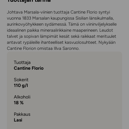
Johtava Marsala-viinien tuottaja Cantine Florio syntyi
vuonna 1833 Marsalan kaupungissa Sisilian länsikulmalla,
aurinkovyöhykkeen sydämessä. Tämä on viininviljelykselle
ideaalinen paikka mineraalirikkaine maaperineen. Leudot
talvet ja sopivan lämpimät kesät sekä raikkaat merituulet
antavat rypäleille ihanteelliset kasvuolosuhteet. Nykyään
Cantine Florion omistaa Illva Saronno.
Tuottaja
Cantine Florio
Sokerit
110 g/l
Alkoholi
18 %
Pakkaus
Lasi