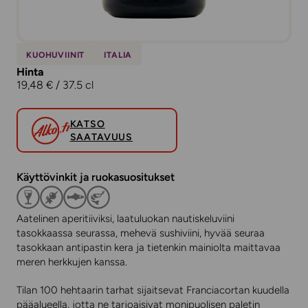
KUOHUVIINIT
ITALIA
Hinta
19,48 € / 37.5 cl
KATSO
SAATAVUUS
Käyttövinkit ja ruokasuositukset
Aatelinen aperitiiviksi, laatuluokan nautiskeluviini
tasokkaassa seurassa, mehevä sushiviini, hyvää seuraa
tasokkaan antipastin kera ja tietenkin mainiolta maittavaa
meren herkkujen kanssa.
Tilan 100 hehtaarin tarhat sijaitsevat Franciacortan kuudella
pääalueella, jotta ne tarjoaisivat monipuolisen paletin