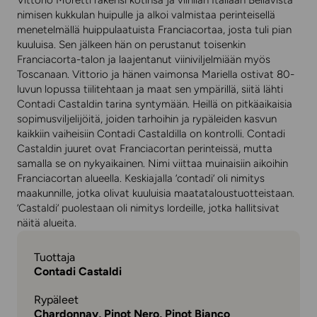
Vittorio Moretti rakensi kotinsa ja viinilän Italiaan Bellavista
nimisen kukkulan huipulle ja alkoi valmistaa perinteisellä
menetelmällä huippulaatuista Franciacortaa, josta tuli pian
kuuluisa. Sen jälkeen hän on perustanut toisenkin
Franciacorta-talon ja laajentanut viiniviljelmiään myös
Toscanaan. Vittorio ja hänen vaimonsa Mariella ostivat 80-
luvun lopussa tiilitehtaan ja maat sen ympärillä, siitä lähti
Contadi Castaldin tarina syntymään. Heillä on pitkäaikaisia
sopimusviljelijöitä, joiden tarhoihin ja rypäleiden kasvun
kaikkiin vaiheisiin Contadi Castaldilla on kontrolli. Contadi
Castaldin juuret ovat Franciacortan perinteissä, mutta
samalla se on nykyaikainen. Nimi viittaa muinaisiin aikoihin
Franciacortan alueella. Keskiajalla ’contadi’ oli nimitys
maakunnille, jotka olivat kuuluisia maatataloustuotteistaan.
’Castaldi’ puolestaan oli nimitys lordeille, jotka hallitsivat
näitä alueita.
Tuottaja
Contadi Castaldi
Rypäleet
Chardonnay, Pinot Nero, Pinot Bianco