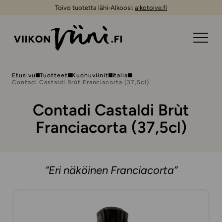
Toivo tuotetta lähi-Alkoosi:
alkotoive.fi
Etusivu
Tuotteet
Kuohuviinit
Italia
Contadi Castaldi Brùt Franciacorta (37,5cl)
Contadi Castaldi Brùt
Franciacorta (37,5cl)
“Eri näköinen Franciacorta”