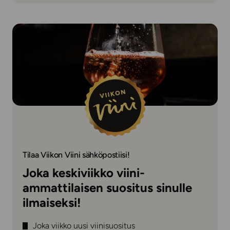
Tilaa Viikon Viini sähköpostiisi!
Joka keskiviikko viini-
ammattilaisen suositus sinulle
ilmaiseksi!
Joka viikko uusi viinisuositus