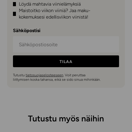
Löydä mahtavia viinielämyksiä
Maistoitko viikon viiniä? Jaa maku-
kokemuksesi edellisviikon viinistä!
Sähköpostisi
TILAA
Tutustu
tietosuojaselosteeseen
. Voit peruttaa
liittymisen koska tahansa, eikä se sido sinua mihinkään.
Tutustu myös näihin