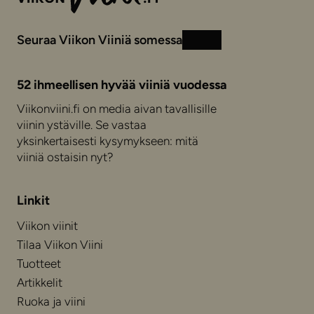
Seuraa Viikon Viiniä somessa
Instagram
Facebook
52 ihmeellisen hyvää viiniä vuodessa
Viikonviini.fi on media aivan tavallisille
viinin ystäville. Se vastaa
yksinkertaisesti kysymykseen: mitä
viiniä ostaisin nyt?
Linkit
Viikon viinit
Tilaa Viikon Viini
Tuotteet
Artikkelit
Ruoka ja viini