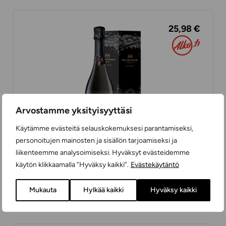
25,98 €
Arvostamme yksityisyyttäsi
Käytämme evästeitä selauskokemuksesi parantamiseksi,
personoitujen mainosten ja sisällön tarjoamiseksi ja
liikenteemme analysoimiseksi. Hyväksyt evästeidemme
Bernard-Massard Crémant de Luxemburg
käytön klikkaamalla ”Hyväksy kaikki”.
Evästekäytäntö
Cuvée 1921 Brut
KUOHUVIINIT
Mukauta
Hylkää kaikki
Hyväksy kaikki
ERITTÄIN KUIVA
75 cl
LUXEMBURG