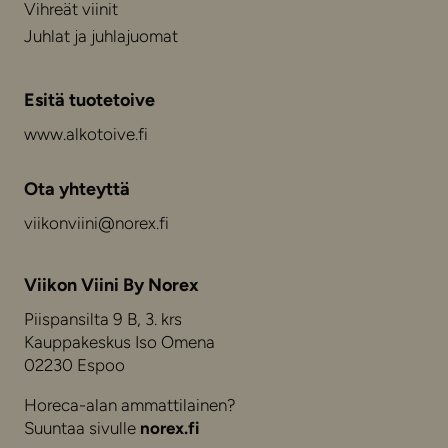
Vihreät viinit
Juhlat ja juhlajuomat
Esitä tuotetoive
www.alkotoive.fi
Ota yhteyttä
viikonviini@norex.fi
Viikon Viini By Norex
Piispansilta 9 B, 3. krs
Kauppakeskus Iso Omena
02230 Espoo
Horeca-alan ammattilainen?
Suuntaa sivulle
norex.fi