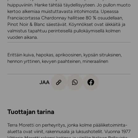
huippuviiniin. Hanke tähtää täydellisyyteen. Jo pullon muoto
kertoo alkemiaa muistuttavasta intohimosta. Upeassa
Franciacortassa Chardonnay hallitsee 80 % osuudellaan,
Pinot Noir & Blanc säestävät. Köynnökset ovat iäkkäitä ja
valmistus tapahtuu perinteisellä pullokäymisellä kolmen
vuoden aikana.
Erittäin kuiva, hapokas, aprikoosinen, kypsän sitruksinen,
hennon yrttinen, kevyen paahteinen, mineraalinen
JAA
Tuottajan tarina
Terra Moretti on perheyritys, jonka kolme pääliiketoiminta-
aluetta ovat viinit, rakennusala ja luksushotellit. Vuonna 1977